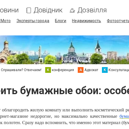
овини
Довідник
Дозвілля
/ Мото
Эксперты города
Блоги
Недвижимость
Фотоотчет
Спрашивали? Отвечаем!
К
конференция
А
Адвокат
К
Консультац
еить бумажные обои: особ
облагородить жилую комнату или выполнить косметический р
рнет-магазине недорогие, но максимально качественные
бум
 полотен. Сразу надо вспомнить, что именно этот материал (бум