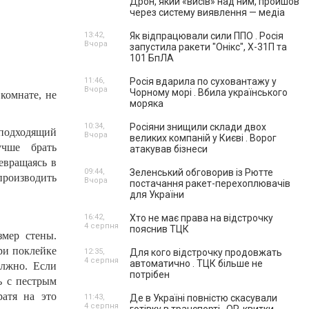
Дрон, який «висів» над ним, пройшов
через систему виявлення — медіа
13:42,
Як відпрацювали сили ППО . Росія
Вчора
запустила ракети "Онікс", Х-31П та
101 БпЛА
11:46,
Росія вдарила по суховантажу у
Вчора
Чорному морі . Вбила українського
комнате, не
моряка
10:34,
Росіяни знищили склади двох
 подходящий
Вчора
великих компаній у Києві . Ворог
учше брать
атакував бізнеси
евращаясь в
09:44,
Зеленський обговорив із Рютте
производить
Вчора
постачання ракет-перехоплювачів
для України
16:42,
Хто не має права на відстрочку
4 серпня
пояснив ТЦК
змер стены.
ри поклейке
12:35,
Для кого відстрочку продовжать
4 серпня
автоматично . ТЦК більше не
олжно. Если
потрібен
ь с пестрым
ратя на это
11:43,
Де в Україні повністю скасували
4 серпня