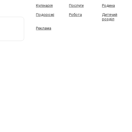
Кулінарія
Послуги
Родина
Подорожі
Робота
Дитячий
розділ
Реклама