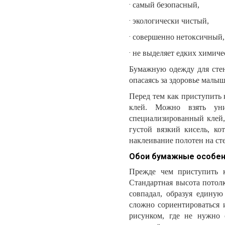
·
самый безопасный,
·
экологически чистый,
·
совершенно нетоксичный,
·
не выделяет едких химиче
Бумажную одежду для стен
опасаясь за здоровье малыш
Перед тем как приступить 
клей. Можно взять уни
специализированный клей,
густой вязкий кисель, ко
наклеивание полотен на ст
Обои бумажные особен
Прежде чем приступить к
Стандартная высота потолк
совпадал, образуя едину
сложно сориентироваться 
рисунком, где не нужно 