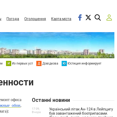
ы
Погода
Оголошення
Карта міста
ии
И
Из первых уст
Д
Довідкова
Ю
Юстиция информирует
енности
Останні новини
емонт офиса
ажные обои
,
17:09,
Український літак Ан-124 в Лейпцигу
ага):
Вчора
був завантажений боєприпасами.