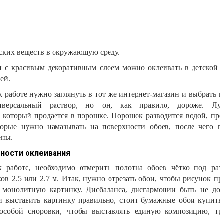
ских веществ в окружающую среду.
 с красивым декоративным слоем можно оклеивать в детской 
ей.
к работе нужно заглянуть в тот же интернет-магазин и выбрать
версальный раствор, но он, как правило, дороже. Л
 который продается в порошке. Порошок разводится водой, пр
торые нужно намазывать на поверхности обоев, после чего 
ены.
ности оклеивания
 работе, необходимо отмерить полотна обоев чётко под ра
ов 2.5 или 2.7 м. Итак, нужно отрезать обои, чтобы рисунок п
ю монолитную картинку. Дисбаланса, дисгармонии быть не д
и выставить картинку правильно, стоит бумажные обои купит
особой сноровки, чтобы выставлять единую композицию, т