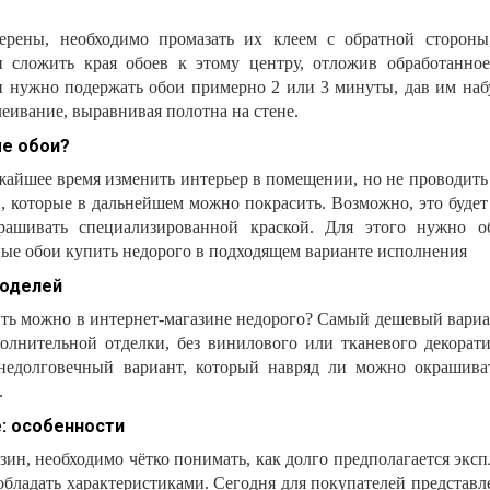
ерены, необходимо промазать их клеем с обратной стороны
и сложить края обоев к этому центру, отложив обработанно
ии нужно подержать обои примерно 2 или 3 минуты, дав им наб
еивание, выравнивая полотна на стене.
ые обои?
жайшее время изменить интерьер в помещении, но не проводить
и, которые в дальнейшем можно покрасить. Возможно, это буде
ашивать специализированной краской. Для этого нужно об
ые обои купить недорого в подходящем варианте исполнения
моделей
ть можно в интернет-магазине недорого? Самый дешевый вари
олнительной отделки, без винилового или тканевого декорати
недолговечный вариант, который навряд ли можно окрашива
.
: особенности
зин, необходимо чётко понимать, как долго предполагается экс
бладать характеристиками. Сегодня для покупателей представл