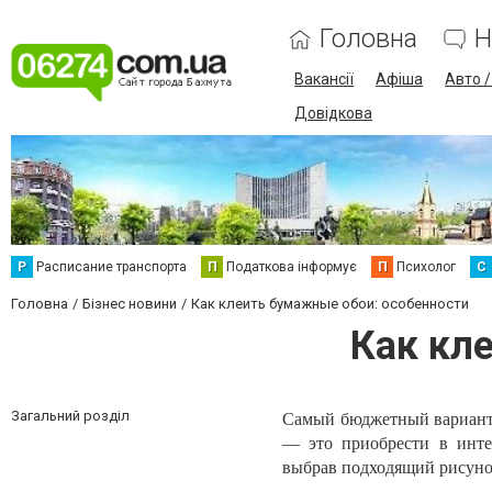
Головна
Н
Вакансії
Афіша
Авто 
Довідкова
Р
Расписание транспорта
П
Податкова інформує
П
Психолог
С
Головна
Бізнес новини
Как клеить бумажные обои: особенности
Как кл
Загальний розділ
Самый бюджетный вариант 
— это приобрести в инте
выбрав подходящий рисунок