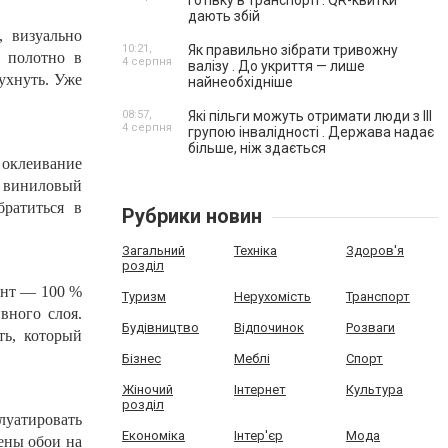
готівку в транспорті . QR-квитки
дають збій
, визуально
10:21,
Як правильно зібрати тривожну
е полотно в
4 серпня
валізу . До укриття — лише
ухнуть. Уже
найнеобхідніше
08:57,
Які пільги можуть отримати люди з III
4 серпня
групою інвалідності . Держава надає
більше, ніж здається
 оклеивание
т виниловый
ратиться в
Рубрики новин
Загальний
Техніка
Здоров'я
розділ
ант — 100 %
Туризм
Нерухомість
Транспорт
вного слоя.
Будівництво
Відпочинок
Розваги
ть, который
Бізнес
Меблі
Спорт
Жіночий
Інтернет
Культура
розділ
плуатировать
Економіка
Інтер'єр
Мода
ены обои на