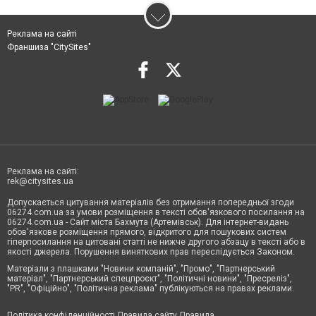
Реклама на сайті
Франшиза "CitySites"
Реклама на сайті:
rek@citysites.ua
Допускається цитування матеріалів без отримання попередньої згоди
06274.com.ua за умови розміщення в тексті обов'язкового посилання на
06274.com.ua - Сайт міста Бахмута (Артемівськ). Для інтернет-видань
обов'язкове розміщення прямого, відкритого для пошукових систем
гіперпосилання на цитовані статті не нижче другого абзацу в тексті або в
якості джерела. Порушення виняткових прав переслідується Законом.
Матеріали з плашками "Новини компаній", "Промо", "Партнерський
матеріал", "Партнерський спецпроєкт", "Політичні новини", "Пресреліз",
"PR", "Офіційно", "Політична реклама" публікуються на правах реклами.
Політика конфіденційності
Правила сайту
Правила