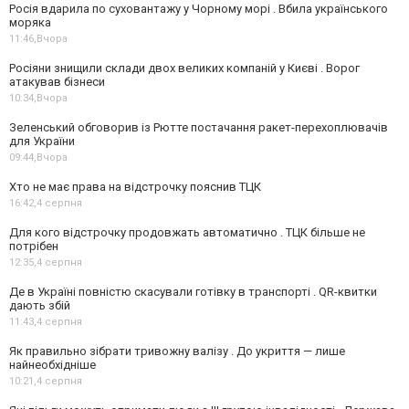
Росія вдарила по суховантажу у Чорному морі . Вбила українського
моряка
11:46,
Вчора
Росіяни знищили склади двох великих компаній у Києві . Ворог
атакував бізнеси
10:34,
Вчора
Зеленський обговорив із Рютте постачання ракет-перехоплювачів
для України
09:44,
Вчора
Хто не має права на відстрочку пояснив ТЦК
16:42,
4 серпня
Для кого відстрочку продовжать автоматично . ТЦК більше не
потрібен
12:35,
4 серпня
Де в Україні повністю скасували готівку в транспорті . QR-квитки
дають збій
11:43,
4 серпня
Як правильно зібрати тривожну валізу . До укриття — лише
найнеобхідніше
10:21,
4 серпня