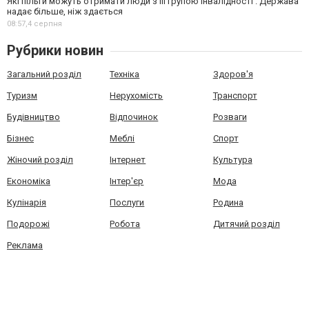
Які пільги можуть отримати люди з III групою інвалідності . Держава
надає більше, ніж здається
08:57,
4 серпня
Рубрики новин
Загальний розділ
Техніка
Здоров'я
Туризм
Нерухомість
Транспорт
Будівництво
Відпочинок
Розваги
Бізнес
Меблі
Спорт
Жіночий розділ
Інтернет
Культура
Економіка
Інтер'єр
Мода
Кулінарія
Послуги
Родина
Подорожі
Робота
Дитячий розділ
Реклама