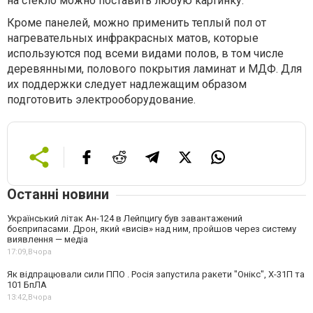
на стекло можно поставить любую картинку.
Кроме панелей, можно применить теплый пол от
нагревательных инфракрасных матов, которые
используются под всеми видами полов, в том числе
деревянными, полового покрытия ламинат и МДФ. Для
их поддержки следует надлежащим образом
подготовить электрооборудование.
Останні новини
Український літак Ан-124 в Лейпцигу був завантажений
боєприпасами. Дрон, який «висів» над ним, пройшов через систему
виявлення — медіа
17:09,
Вчора
Як відпрацювали сили ППО . Росія запустила ракети "Онікс", Х-31П та
101 БпЛА
13:42,
Вчора