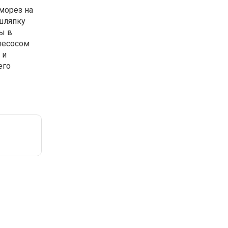
аморез на
 шляпку
ы в
лесосом
 и
его