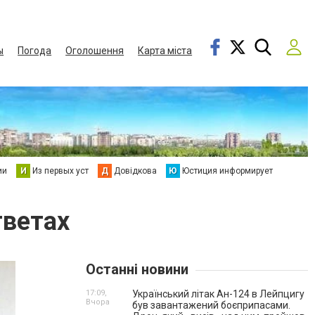
ы
Погода
Оголошення
Карта міста
ии
И
Из первых уст
Д
Довідкова
Ю
Юстиция информирует
тветах
Останні новини
17:09,
Український літак Ан-124 в Лейпцигу
Вчора
був завантажений боєприпасами.