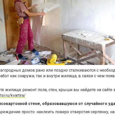
загородных домов рано или поздно сталкиваются с необх
бот как снаружи, так и внутри жилища, в связи с чем появ
те жилища: ремонт пола, стен, крыши вы найдете на сайте 
si.ru/kvartira/
псокартонной стене, образовавшуюся от случайного уд
реждение просто: наклеить поверх отверстия серпянку, на