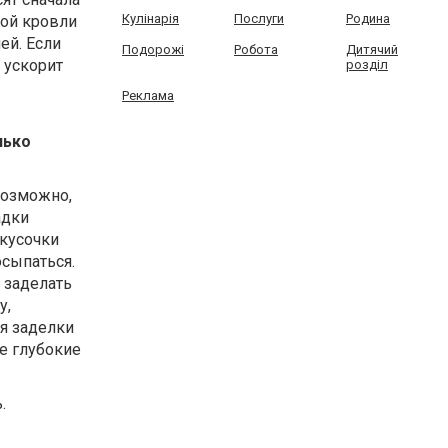
Кулінарія
Послуги
Родина
рой кровли
ей. Если
Подорожі
Робота
Дитячий
 ускорит
розділ
Реклама
лько
 Возможно,
адки
 кусочки
осыпаться.
 заделать
у,
я заделки
е глубокие
.