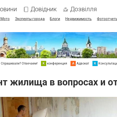
овини
Довідник
Дозвілля
/ Мото
Эксперты города
Блоги
Недвижимость
Фотоотчет
Спрашивали? Отвечаем!
К
конференция
А
Адвокат
К
Консультац
т жилища в вопросах и о