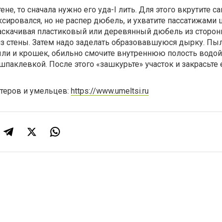
ене, то сначала нужно его уда-I лить. Для этого вкрутите с
ксировался, но не распер дюбель, и ухватите пассатижами
аскачивая пластиковый или деревянный дюбель из сторон
из стены. Затем надо заделать образовавшуюся дырку. Пы
ыли и крошек, обильно смочите внутреннюю полость водой
шпаклевкой. После этого «зашкурьте» участок и закрасьте 
стеров и умельцев:
https://www.umeltsi.ru