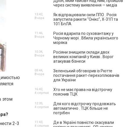
Дрон, який «висів» над ним, пройшов
через систему виявлення — медіа
13:42,
Як відпрацювали сили ППО . Росія
Вчора
запустила ракети "Онікс", Х-31П та
101 БпЛА
11:46,
Росія вдарила по суховантажу у
Вчора
Чорному морі . Вбила українського
моряка
10:34,
Росіяни знищили склади двох
Вчора
великих компаній у Києві . Ворог
атакував бізнеси
09:44,
Зеленський обговорив із Рютте
Вчора
постачання ракет-перехоплювачів
одимостью
для України
ляется
16:42,
Хто не має права на відстрочку
4 серпня
пояснив ТЦК
в этом
12:35,
Для кого відстрочку продовжать
4 серпня
автоматично . ТЦК більше не
потрібен
ара?
11:43,
Де в Україні повністю скасували
нести 2-3
4 серпня