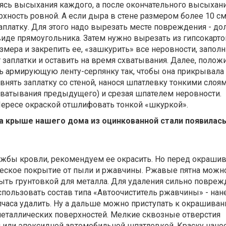
ясь высыхания каждого, а после окончательного высыхан
хность ровной. А если дыра в стене размером более 10 см,
аплатку. Для этого надо вырезать месте повреждения - д
виде прямоугольника. Затем нужно вырезать из гипсокарто
змера и закрепить ее, «зашкурить» все неровности, заполн
заплатки и оставить на время схватывания. Далее, полож
ь армирующую ленту-серпянку так, чтобы она прикрывала 
авнять заплатку со стеной, нанося шпатлевку тонкими сло
ватывания предыдущего) и срезая шпателем неровности.
Пересе окраской отшлифовать тонкой «шкуркой».
на крыше нашего дома из оцинкованной стали появилас
ужбы кровли, рекомендуем ее окрасить. Но перед окраши
ческое покрытие от пыли и ржавчины. Ржавые пятна можно
ыть грунтовкой для металла. Для удаления сильно повре
спользовать состав типа «Автоочиститель ржавчины» - нан
лчаса удалить. Ну а дальше можно приступать к окрашива
еталлических поверхностей. Мелкие сквозные отверстия
или эпоксидной автомобильной шпатлевкой. Краску нанос