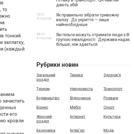
готівку в транспорті . QR-квитки
ия
дають збій
 то
10:21,
Як правильно зібрати тривожну
олжно
4 серпня
валізу . До укриття — лише
на
найнеобхідніше
ить
08:57,
Які пільги можуть отримати люди з III
ив тонкий
4 серпня
групою інвалідності . Держава надає
и заплатку,
більше, ніж здається
ями (каждый
Рубрики новин
ь
Загальний
Техніка
Здоров'я
розділ
Туризм
Нерухомість
Транспорт
ванием
Будівництво
Відпочинок
Розваги
 зачистить
жденных
Бізнес
Меблі
Спорт
ести его
Жіночий
Інтернет
Культура
нию кровли
розділ
Економіка
Інтер'єр
Мода
ят сначала