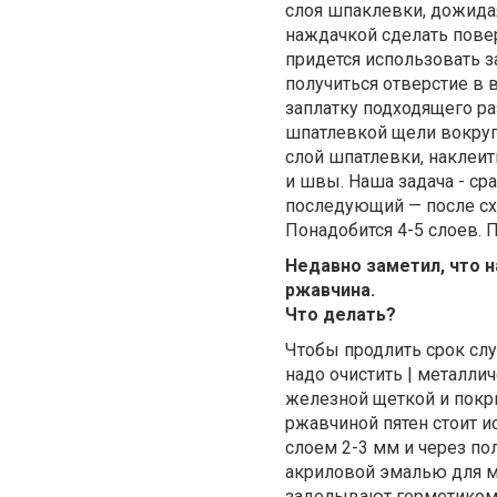
слоя шпаклевки, дожида
наждачкой сделать повер
придется использовать з
получиться отверстие в 
заплатку подходящего ра
шпатлевкой щели вокруг 
слой шпатлевки, наклеит
и швы. Наша задача - ср
последующий — после сх
Понадобится 4-5 слоев. 
Недавно заметил, что 
ржавчина.
Что делать?
Чтобы продлить срок сл
надо очистить | металли
железной щеткой и покр
ржавчиной пятен стоит и
слоем 2-3 мм и через по
акриловой эмалью для м
заделывают герметиком 