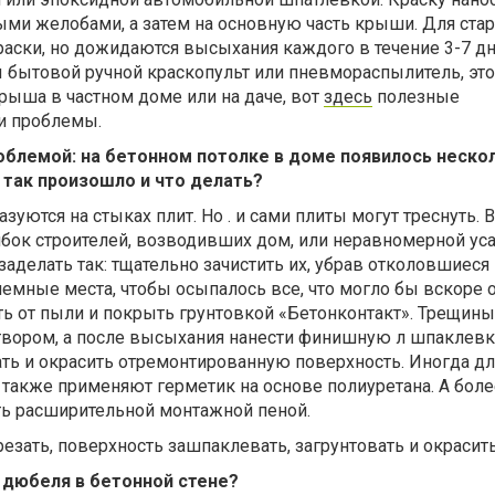
ыми желобами, а затем на основную часть крыши. Для ста
раски, но дожидаются высыхания каждого в течение 3-7 дн
 бытовой ручной краскопульт или пневмораспылитель, это
крыша в частном доме или на даче, вот
здесь
полезные
и проблемы.
роблемой: на бетонном потолке в доме появилось неско
 так произошло и что делать?
зуются на стыках плит. Но . и сами плиты могут треснуть.
ибок строителей, возводивших дом, или неравномерной ус
аделать так: тщательно зачистить их, убрав отколовшиеся
блемные места, чтобы осыпалось все, что могло бы вскоре 
ть от пыли и покрыть грунтовкой «Бетонконтакт». Трещины
вором, а после высыхания нанести финишную л шпаклевк
ть и окрасить отремонтированную поверхность. Иногда дл
также применяют герметик на основе полиуретана. А боле
ь расширительной монтажной пеной.
езать, поверхность зашпаклевать, загрунтовать и окрасить
 дюбеля в бетонной стене?