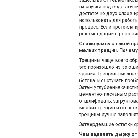
на спуски под водосточн
достаточно двух слоев к
использовать для работы
процесс. Если протекла 
рекомендации о решени
Столкнулась с такой п
мелких трещин. Почему
Трещины чаще всего обра
это произошло из-за ош
здания. Трещины можно з
бетона, и обстучать про
Затем углубления очисти
цементно-песчаным раст
отшлифовать, загрунтова
мелких трещин и стыков 
трещины лучше заполнят
Затвердевшие остатки ср
Чем заделать дырку от