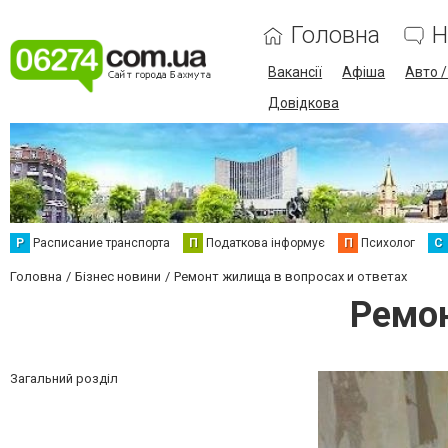
Головна
Н
Вакансії
Афіша
Авто 
Довідкова
Р
Расписание транспорта
П
Податкова інформує
П
Психолог
С
Головна
Бізнес новини
Ремонт жилища в вопросах и ответах
Ремон
Загальний розділ