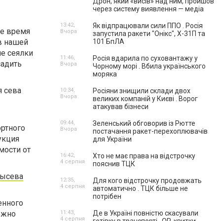
Дрон, який «висів» над ним, пройшов
через систему виявлення — медіа
13:42,
Як відпрацювали сили ППО . Росія
ое время
Вчора
запустила ракети "Онікс", Х-31П та
в нашей
101 БпЛА
ие сеялки
11:46,
Росія вдарила по суховантажу у
садить
Вчора
Чорному морі . Вбила українського
моряка
я сева
10:34,
Росіяни знищили склади двох
Вчора
великих компаній у Києві . Ворог
атакував бізнеси
09:44,
Зеленський обговорив із Рютте
ортного
Вчора
постачання ракет-перехоплювачів
укция
для України
мости от
16:42,
Хто не має права на відстрочку
4 серпня
пояснив ТЦК
высева
12:35,
Для кого відстрочку продовжать
4 серпня
автоматично . ТЦК більше не
потрібен
енного
ожно
11:43,
Де в Україні повністю скасували
4 серпня