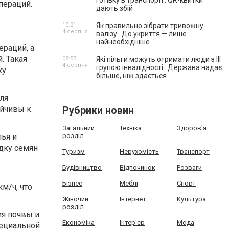
готівку в транспорті . QR-квитки
пераций.
дають збій
10:21,
Як правильно зібрати тривожну
4 серпня
валізу . До укриття — лише
найнеобхідніше
ераций, а
. Такая
08:57,
Які пільги можуть отримати люди з III
4 серпня
групою інвалідності . Держава надає
ку
більше, ніж здається
ля
ойчивы к
Рубрики новин
Загальний
Техніка
Здоров'я
ья и
розділ
адку семян
Туризм
Нерухомість
Транспорт
Будівництво
Відпочинок
Розваги
Бізнес
Меблі
Спорт
м/ч, что
Жіночий
Інтернет
Культура
розділ
ия почвы и
Економіка
Інтер'єр
Мода
специальной