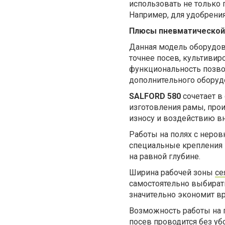
использовать не только 
Например, для удобрения
Плюсы пневматической 
Данная модель оборудов
точнее посев, культивир
функциональность позво
дополнительного оборудо
SALFORD 580
сочетает в
изготовления рамы, про
износу и воздействию вн
Работы на полях с неров
специальные крепления п
на равной глубине.
Ширина рабочей зоны
се
самостоятельно выбирать
значительно экономит в
Возможность работы на п
посев проводится без у