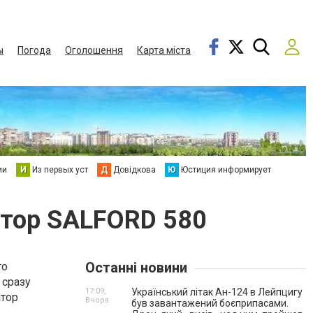
ы
Погода
Оголошення
Карта міста
ии
И
Из первых уст
Д
Довідкова
Ю
Юстиция информирует
атор SALFORD 580
Останні новини
го
 сразу
17:09,
Український літак Ан-124 в Лейпцигу
атор
Вчора
був завантажений боєприпасами.