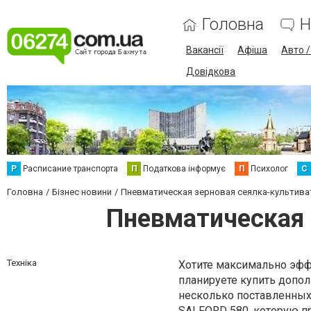
Головна
Н
Вакансії
Афіша
Авто 
Довідкова
Р
Расписание транспорта
П
Податкова інформує
П
Психолог
С
Головна
Бізнес новини
Пневматическая зерновая сеялка-культива
Пневматическая 
Техніка
Хотите максимально эфф
планируете купить допо
несколько поставленных
SALFORD 580, которую пр