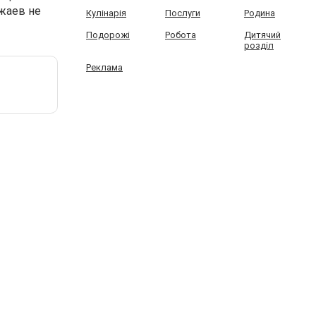
жаев не
Кулінарія
Послуги
Родина
Подорожі
Робота
Дитячий
розділ
Реклама