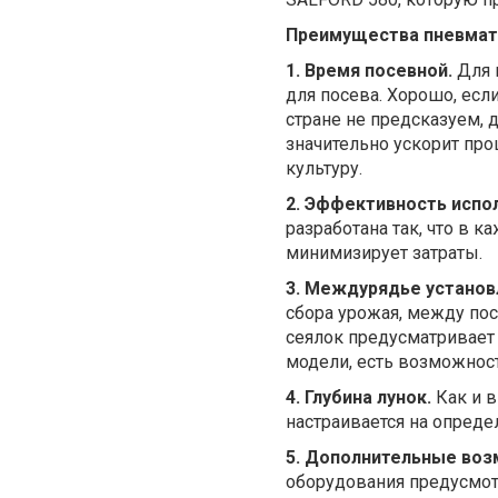
Преимущества пневмати
1. Время посевной.
Для 
для посева. Хорошо, есл
стране не предсказуем,
значительно ускорит пр
культуру.
2. Эффективность испо
разработана так, что в 
минимизирует затраты.
3. Междурядье установ
сбора урожая, между по
сеялок предусматривает
модели, есть возможност
4. Глубина лунок.
Как и в
настраивается на опреде
5. Дополнительные воз
оборудования предусмот