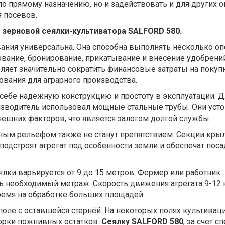
по прямому назначению, но и задействовать и для других о
 посевов.
зерновой сеялки-культиватора SALFORD 580.
ания универсальна. Она способна выполнять несколько оп
ование, бронирование, прикатывание и внесение удобрений
ляет значительно сократить финансовые затраты на покуп
вания для аграрного производства.
 себе надежную конструкцию и простоту в эксплуатации. Д
изводитель использовал мощные стальные трубы. Они уст
ешних факторов, что является залогом долгой службы.
ным рельефом также не станут препятствием. Секции крыл
одстроят агрегат под особенности земли и обеспечат пос
ялки
варьируется от 9 до 15 метров. Фермер или работник
 необходимый метраж. Скорость движения агрегата 9-12 к
ремя на обработке больших площадей.
оле с оставшейся стернёй. На некоторых полях культивац
борки пожнивных остатков.
Сеялку SALFORD 580
, за счет 