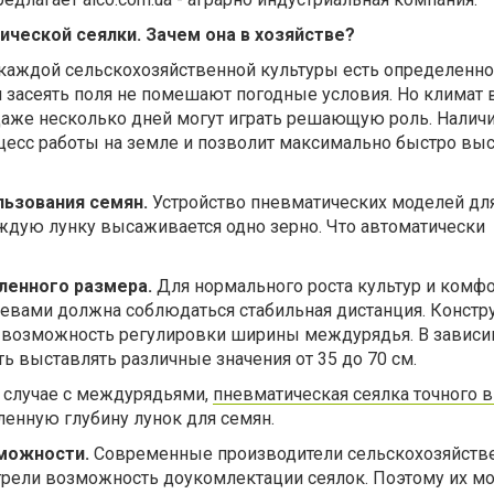
ческой сеялки. Зачем она в хозяйстве?
каждой сельскохозяйственной культуры есть определенн
и засеять поля не помешают погодные условия. Но климат 
 даже несколько дней могут играть решающую роль. Налич
оцесс работы на земле и позволит максимально быстро вы
льзования семян.
Устройство пневматических моделей дл
каждую лунку высаживается одно зерно. Что автоматически
ленного размера.
Для нормального роста культур и комф
севами должна соблюдаться стабильная дистанция. Констр
 возможность регулировки ширины междурядья. В зависи
ь выставлять различные значения от 35 до 70 см.
 случае с междурядьями,
пневматическая сеялка точного 
ленную глубину лунок для семян.
можности.
Современные производители сельскохозяйств
рели возможность доукомлектации сеялок. Поэтому их м