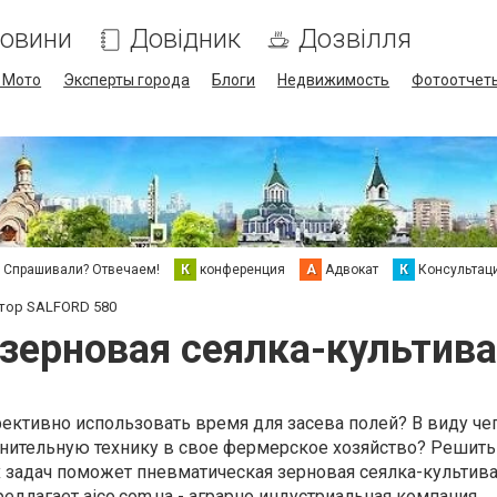
овини
Довідник
Дозвілля
/ Мото
Эксперты города
Блоги
Недвижимость
Фотоотчет
Спрашивали? Отвечаем!
К
конференция
А
Адвокат
К
Консультац
тор SALFORD 580
зерновая сеялка-культив
ективно использовать время для засева полей? В виду че
лнительную технику в свое фермерское хозяйство? Решить
 задач поможет пневматическая зерновая сеялка-культив
едлагает aico.com.ua - аграрно индустриальная компания.