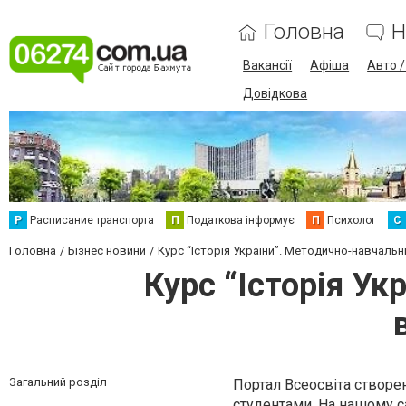
Головна
Н
Вакансії
Афіша
Авто 
Довідкова
Р
Расписание транспорта
П
Податкова інформує
П
Психолог
С
Головна
Бізнес новини
Курс “Історія України”. Методично-навчальн
Курс “Історія Ук
Загальний розділ
Портал Всеосвіта створен
студентами. На нашому са