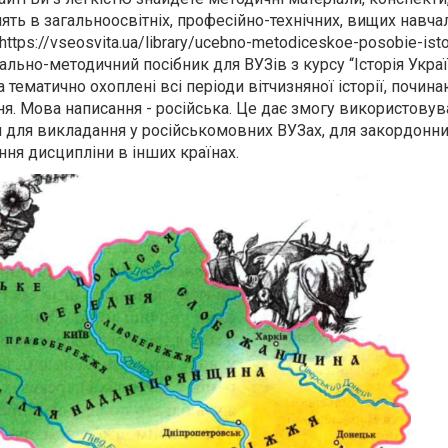
ять в загальноосвітніх, професійно-технічних, вищих навча
ttps://vseosvita.ua/library/ucebno-metodiceskoe-posobie-istor
ально-методичний посібник для ВУЗів з курсу “Історія Украї
 тематично охоплені всі періоди вітчизняної історії, почина
ня. Мова написання - російська. Це дає змогу використовув
 для викладання у російськомовних ВУЗах, для закордонн
ння дисципліни в інших країнах.