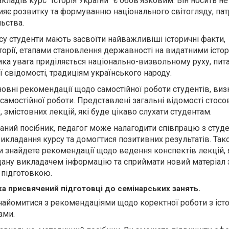
ладів курс “Історія України” є обов’язковим. Він носить н
прияє розвитку та формуванню національного світогляду, пат
льства.
су студенти мають засвоїти найважливіші історичні факти,
сторії, етапами становлення державності на видатними іст
лика увага приділяється національно-визвольному руху, пи
 свідомості, традиціям українського народу.
новні рекомендації щодо самостійної роботи студентів, виз
ї самостійної роботи. Представлені загальні відомості стосо
змістовних лекцій, які буде цікаво слухати студентам.
ний посібник, педагог може налагодити співпрацю з студе
викладання курсу та домогтися позитивних результатів. Так
и знайдете рекомендації щодо ведення конспектів лекцій, я
ану викладачем інформацію та сприймати новий матеріал 
підготовкою.
а присвячений підготовці до семінарських занять.
айомитися з рекомендаціями щодо коректної роботи з іс
ами.