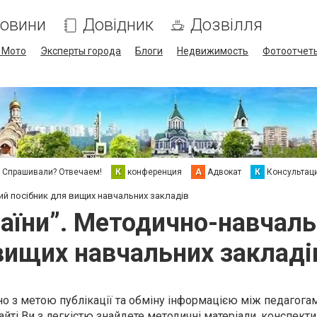
овини
Довідник
Дозвілля
/ Мото
Эксперты города
Блоги
Недвижимость
Фотоотчет
Спрашивали? Отвечаем!
К
конференция
А
Адвокат
К
Консультац
ий посібник для вищих навчальних закладів
раїни”. Методично-навчал
вищих навчальних закладі
о з метою публікації та обміну інформацією між педагогам
йті Ви з легкістю знайдете методичні матеріали, конспекти