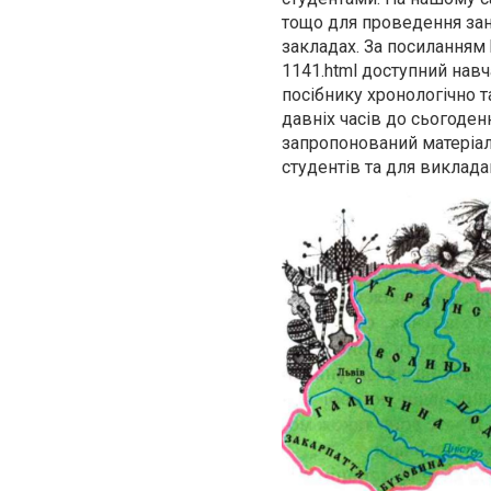
тощо для проведення зан
закладах. За посиланням h
1141.html доступний навч
посібнику хронологічно та
давніх часів до сьогоден
запропонований матеріал
студентів та для виклада