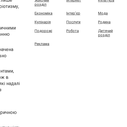
е лише
Жіночий
Інтернет
Культура
розділ
ріотизму,
Економіка
Інтер'єр
Мода
Кулінарія
Послуги
Родина
оричними
Подорожі
Робота
Дитячий
танню
розділ
Реклама
начена
вно
нтами,
ож в
кі надалі
з
торичною