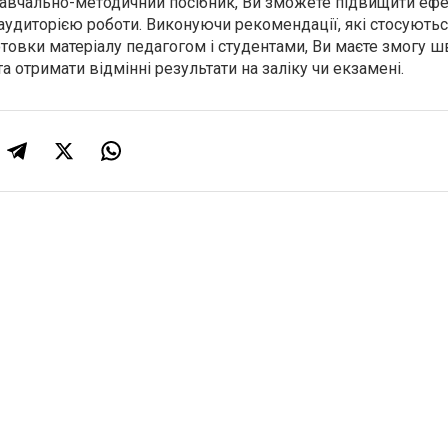
авчально-методичний посібник, Ви зможете підвищити ефе
 аудиторією роботи. Виконуючи рекомендації, які стосують
готовки матеріалу педагогом і студентами, Ви маєте змогу 
а отримати відмінні результати на заліку чи екзамені.