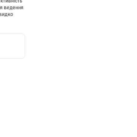
ктивність
ся ведення
швидко