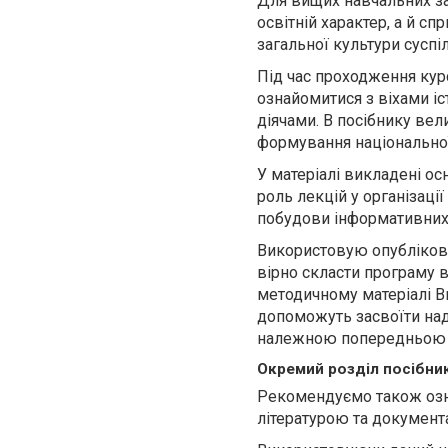
Для вищих навчальних зак
освітній характер, а й с
загальної культури суспі
Під час проходження кур
ознайомитися з віхами і
діячами. В посібнику ве
формування національної
У матеріалі викладені ос
роль лекцій у організаці
побудови інформативних, 
Використовую опублікова
вірно скласти програму 
методичному матеріалі В
допоможуть засвоїти над
належною попередньою 
Окремий розділ посібник
Рекомендуємо також озн
літературою та документ