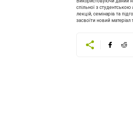
Використовуючи даний н
спільної з студентською
лекцій, семінарів та під
засвоїти новий матеріал т