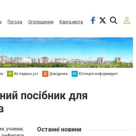
ы
Погода
Оголошення
Карта міста
ии
И
Из первых уст
Д
Довідкова
Ю
Юстиция информирует
ьний посібник для
в
Останні новини
и, учнями,
, реферати