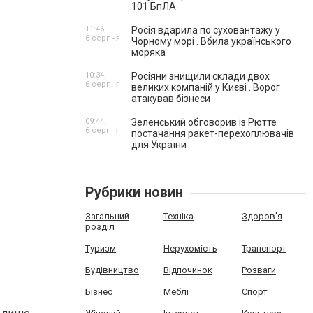
101 БпЛА
11:46,
Росія вдарила по суховантажу у
6 серпня
Чорному морі . Вбила українського
моряка
10:34,
Росіяни знищили склади двох
6 серпня
великих компаній у Києві . Ворог
атакував бізнеси
09:44,
Зеленський обговорив із Рютте
6 серпня
постачання ракет-перехоплювачів
для України
Рубрики новин
Загальний
Техніка
Здоров'я
розділ
Туризм
Нерухомість
Транспорт
Будівництво
Відпочинок
Розваги
Бізнес
Меблі
Спорт