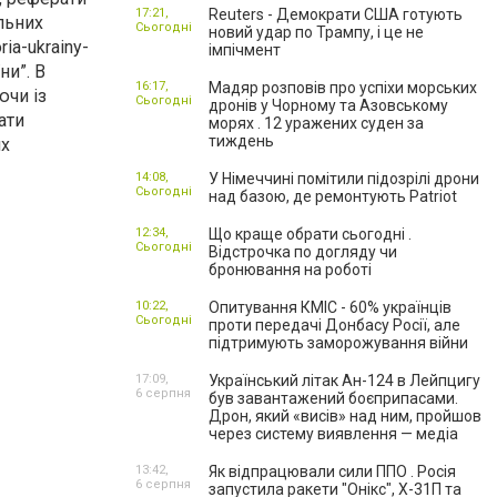
17:21,
Reuters - Демократи США готують
льних
Сьогодні
новий удар по Трампу, і це не
ia-ukrainy-
імпічмент
ни”. В
16:17,
Мадяр розповів про успіхи морських
ючи із
Сьогодні
дронів у Чорному та Азовському
ати
морях . 12 уражених суден за
тиждень
их
14:08,
У Німеччині помітили підозрілі дрони
Сьогодні
над базою, де ремонтують Patriot
12:34,
Що краще обрати сьогодні .
Сьогодні
Відстрочка по догляду чи
бронювання на роботі
10:22,
Опитування КМІС - 60% українців
Сьогодні
проти передачі Донбасу Росії, але
підтримують заморожування війни
17:09,
Український літак Ан-124 в Лейпцигу
6 серпня
був завантажений боєприпасами.
Дрон, який «висів» над ним, пройшов
через систему виявлення — медіа
13:42,
Як відпрацювали сили ППО . Росія
6 серпня
запустила ракети "Онікс", Х-31П та