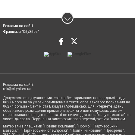
Реклама на сайті
Франшиза "CitySites"
Реклама на сайті:
rek@citysites.ua
Допускається цитування матеріалів без отримання попередньої згоди
06274.com.ua за умови розміщення в тексті обов'язкового посилання на
06274.com.ua - Сайт міста Бахмута (Артемівськ). Для інтернет-видань
обов'язкове розміщення прямого, відкритого для пошукових систем
гіперпосилання на цитовані статті не нижче другого абзацу в тексті або в
якості джерела. Порушення виняткових прав переслідується Законом.
Матеріали з плашками "Новини компаній", "Промо", "Партнерський
матеріал", "Партнерський спецпроєкт", "Політичні новини", "Пресреліз",
"PR", "Офіційно", "Політична реклама" публікуються на правах реклами.