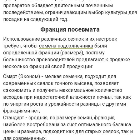
препаратов обладает длительным почвенным
последействием, ограничивающим выбор культуры для
посадки на следующий год.
Фракция посевмата
Использование различных сеялок и их настроек
требует, чтобы
семена подсолнечника
были
определенной фракции (размера), поэтому
большинство производителей предлагают к продаже
несколько фракций своей продукции:
Смарт (Эконом) - мелкая семечка, подходит для
современных сеялок точного высева, позволяет
сэкономить и получить максимальное количество
всходов при недостаточной влажности почвы, так как
по энергии роста и урожайности разницы с другими
фракциями нет;
Стандарт - средняя, по размеру семян, фракция,
наиболее востребована за счет оптимального баланса
цены и размера, подходит как для старых сеялок, так и
для современных;