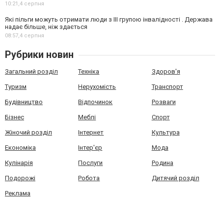
10:21,
4 серпня
Які пільги можуть отримати люди з III групою інвалідності . Держава
надає більше, ніж здається
08:57,
4 серпня
Рубрики новин
Загальний розділ
Техніка
Здоров'я
Туризм
Нерухомість
Транспорт
Будівництво
Відпочинок
Розваги
Бізнес
Меблі
Спорт
Жіночий розділ
Інтернет
Культура
Економіка
Інтер'єр
Мода
Кулінарія
Послуги
Родина
Подорожі
Робота
Дитячий розділ
Реклама