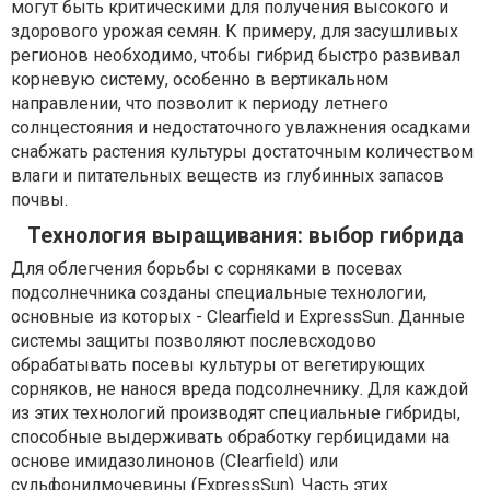
могут быть критическими для получения высокого и
здорового урожая семян. К примеру, для засушливых
регионов необходимо, чтобы гибрид быстро развивал
корневую систему, особенно в вертикальном
направлении, что позволит к периоду летнего
солнцестояния и недостаточного увлажнения осадками
снабжать растения культуры достаточным количеством
влаги и питательных веществ из глубинных запасов
почвы.
Технология выращивания: выбор гибрида
Для облегчения борьбы с сорняками в посевах
подсолнечника созданы специальные технологии,
основные из которых - Clearfield и ExpressSun. Данные
системы защиты позволяют послевсходово
обрабатывать посевы культуры от вегетирующих
сорняков, не нанося вреда подсолнечнику. Для каждой
из этих технологий производят специальные гибриды,
способные выдерживать обработку гербицидами на
основе имидазолинонов (Clearfield) или
сульфонилмочевины (ExpressSun). Часть этих