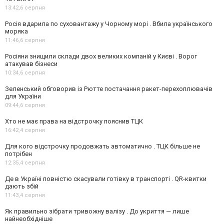
13:42,
6 серпня
Росія вдарила по суховантажу у Чорному морі . Вбила українського
моряка
11:46,
6 серпня
Росіяни знищили склади двох великих компаній у Києві . Ворог
атакував бізнеси
10:34,
6 серпня
Зеленський обговорив із Рютте постачання ракет-перехоплювачів
для України
09:44,
6 серпня
Хто не має права на відстрочку пояснив ТЦК
16:42,
4 серпня
Для кого відстрочку продовжать автоматично . ТЦК більше не
потрібен
12:35,
4 серпня
Де в Україні повністю скасували готівку в транспорті . QR-квитки
дають збій
11:43,
4 серпня
Як правильно зібрати тривожну валізу . До укриття — лише
найнеобхідніше