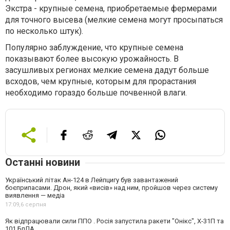
Экстра - крупные семена, приобретаемые фермерами
для точного высева (мелкие семена могут просыпаться
по несколько штук).
Популярно заблуждение, что крупные семена
показывают более высокую урожайность. В
засушливых регионах мелкие семена дадут больше
всходов, чем крупные, которым для прорастания
необходимо гораздо больше почвенной влаги.
Останні новини
Український літак Ан-124 в Лейпцигу був завантажений
боєприпасами. Дрон, який «висів» над ним, пройшов через систему
виявлення — медіа
17:09,
6 серпня
Як відпрацювали сили ППО . Росія запустила ракети "Онікс", Х-31П та
101 БпЛА