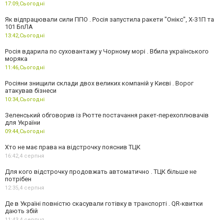
17:09,
Сьогодні
Як відпрацювали сили ППО . Росія запустила ракети "Онікс", Х-31П та
101 БпЛА
13:42,
Сьогодні
Росія вдарила по суховантажу у Чорному морі . Вбила українського
моряка
11:46,
Сьогодні
Росіяни знищили склади двох великих компаній у Києві . Ворог
атакував бізнеси
10:34,
Сьогодні
Зеленський обговорив із Рютте постачання ракет-перехоплювачів
для України
09:44,
Сьогодні
Хто не має права на відстрочку пояснив ТЦК
16:42,
4 серпня
Для кого відстрочку продовжать автоматично . ТЦК більше не
потрібен
12:35,
4 серпня
Де в Україні повністю скасували готівку в транспорті . QR-квитки
дають збій
11:43,
4 серпня