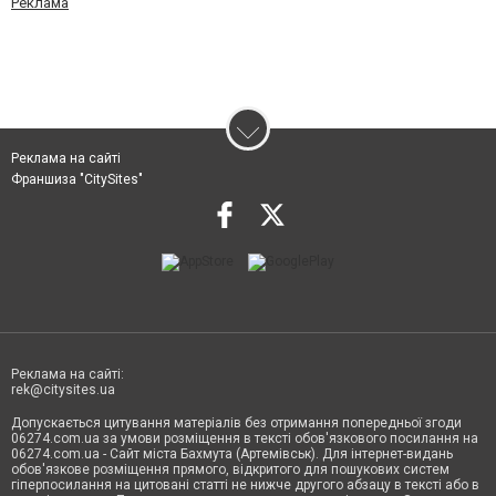
Реклама
Реклама на сайті
Франшиза "CitySites"
Реклама на сайті:
rek@citysites.ua
Допускається цитування матеріалів без отримання попередньої згоди
06274.com.ua за умови розміщення в тексті обов'язкового посилання на
06274.com.ua - Сайт міста Бахмута (Артемівськ). Для інтернет-видань
обов'язкове розміщення прямого, відкритого для пошукових систем
гіперпосилання на цитовані статті не нижче другого абзацу в тексті або в