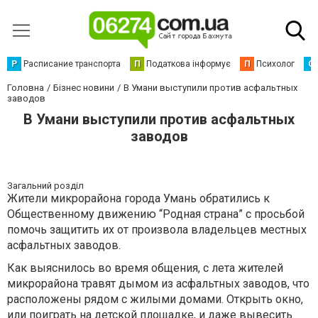
Р
Расписание транспорта
П
Податкова інформує
П
Психолог
С
Головна
Бізнес новини
В Умани выступили против асфальтных
заводов
В Умани выступили против асфальтных
заводов
Загальний розділ
Жители микрорайона города Умань обратились к
Общественному движению “Родная страна” с просьбой
помочь защитить их от произвола владельцев местных
асфальтных заводов.
Как выяснилось во время общения, с лета жителей
микрорайона травят дымом из асфальтных заводов, что
расположены рядом с жилыми домами. Открыть окно,
или поиграть на детской площадке, и даже вывесить