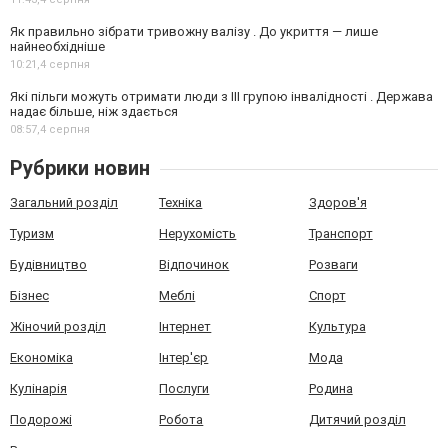
Як правильно зібрати тривожну валізу . До укриття — лише
найнеобхідніше
10:21,
4 серпня
Які пільги можуть отримати люди з III групою інвалідності . Держава
надає більше, ніж здається
08:57,
4 серпня
Рубрики новин
Загальний розділ
Техніка
Здоров'я
Туризм
Нерухомість
Транспорт
Будівництво
Відпочинок
Розваги
Бізнес
Меблі
Спорт
Жіночий розділ
Інтернет
Культура
Економіка
Інтер'єр
Мода
Кулінарія
Послуги
Родина
Подорожі
Робота
Дитячий розділ