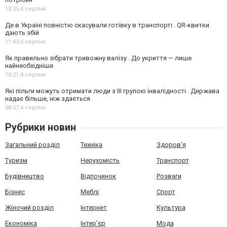
12:35,
4 серпня
Де в Україні повністю скасували готівку в транспорті . QR-квитки
дають збій
11:43,
4 серпня
Як правильно зібрати тривожну валізу . До укриття — лише
найнеобхідніше
10:21,
4 серпня
Які пільги можуть отримати люди з III групою інвалідності . Держава
надає більше, ніж здається
08:57,
4 серпня
Рубрики новин
Загальний розділ
Техніка
Здоров'я
Туризм
Нерухомість
Транспорт
Будівництво
Відпочинок
Розваги
Бізнес
Меблі
Спорт
Жіночий розділ
Інтернет
Культура
Економіка
Інтер'єр
Мода