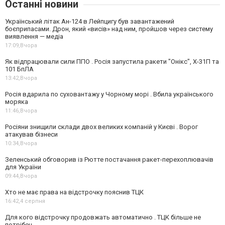
Останні новини
Український літак Ан-124 в Лейпцигу був завантажений
боєприпасами. Дрон, який «висів» над ним, пройшов через систему
виявлення — медіа
17:09,
Вчора
Як відпрацювали сили ППО . Росія запустила ракети "Онікс", Х-31П та
101 БпЛА
13:42,
Вчора
Росія вдарила по суховантажу у Чорному морі . Вбила українського
моряка
11:46,
Вчора
Росіяни знищили склади двох великих компаній у Києві . Ворог
атакував бізнеси
10:34,
Вчора
Зеленський обговорив із Рютте постачання ракет-перехоплювачів
для України
09:44,
Вчора
Хто не має права на відстрочку пояснив ТЦК
16:42,
4 серпня
Для кого відстрочку продовжать автоматично . ТЦК більше не
потрібен