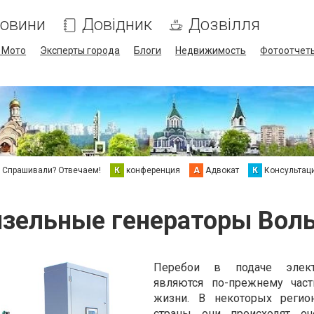
овини
Довідник
Дозвілля
/ Мото
Эксперты города
Блоги
Недвижимость
Фотоотчет
Спрашивали? Отвечаем!
К
конференция
А
Адвокат
К
Консультац
зельные генераторы Вол
Перебои в подаче элект
являются по-прежнему час
жизни. В некоторых регио
страны они происходят оче