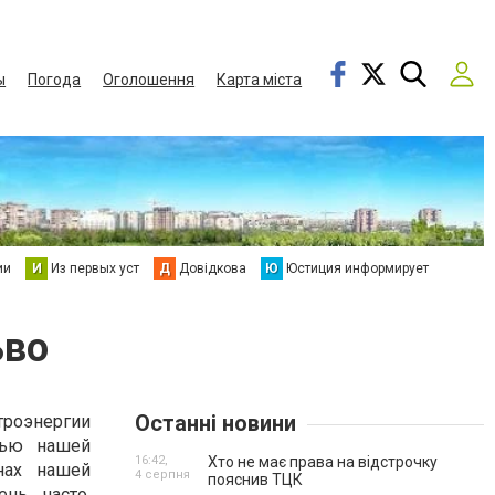
ы
Погода
Оголошення
Карта міста
ии
И
Из первых уст
Д
Довідкова
Ю
Юстиция информирует
ьво
Останні новини
роэнергии
тью нашей
16:42,
Хто не має права на відстрочку
нах нашей
4 серпня
пояснив ТЦК
нь часто.