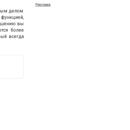
Реклама
вным делом.
 функцией,
решению вы
ются более
рый всегда