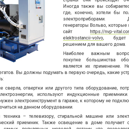
Иногда также вы собираетес
где, конечно, хотели бы по
электроприборами. Д
генераторы Вольво, которые 
сайт
https://nvp-vital.c
elektrostancii-volvo
, будет
решением для вашего дома.
Наиболее важным вопр
покупке большинства обор
является их применение. Н
егатов. Вы должны подумать в первую очередь, какие уст
ь:
е сверла, отвертки или другого типа оборудование, по
лектроэнергии, используют индукционные приемники
ужен электроинструмент в гараже, к которому не подключ
очиться на данном оборудовании.
 техника – телевизору, стиральной машине или элек
ческий приемник. Также освещение в доме получает 
 самых популярных моделей, потому что позволяет