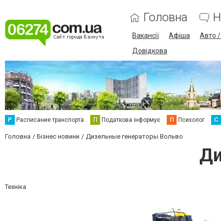
Головна
Н
Вакансії
Афіша
Авто 
Довідкова
Р
Расписание транспорта
П
Податкова інформує
П
Психолог
С
Головна
Бізнес новини
Дизельные генераторы Вольво
Ди
Техніка