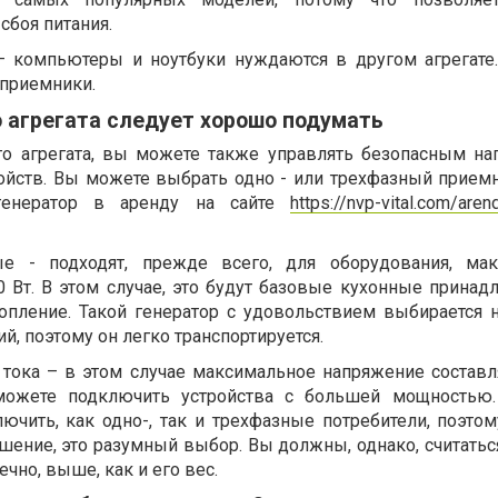
сбоя питания.
– компьютеры и ноутбуки нуждаются в другом агрегате
 приемники.
 агрегата следует хорошо подумать
о агрегата, вы можете также управлять безопасным н
ойств. Вы можете выбрать одно - или трехфазный прием
генератор в аренду на сайте
https://nvp-vital.com/aren
ые - подходят, прежде всего, для оборудования, мак
 Вт. В этом случае, это будут базовые кухонные принадл
опление. Такой генератор с удовольствием выбирается н
й, поэтому он легко транспортируется.
тока – в этом случае максимальное напряжение составля
 можете подключить устройства с большей мощностью.
ючить, как одно-, так и трехфазные потребители, поэтом
ение, это разумный выбор. Вы должны, однако, считаться
ечно, выше, как и его вес.