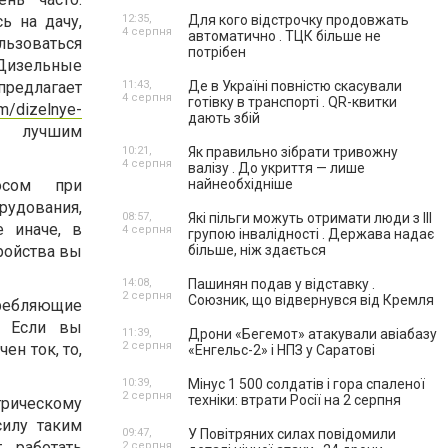
ь на дачу,
12:35,
Для кого відстрочку продовжать
4 серпня
автоматично . ТЦК більше не
льзоваться
потрібен
изельные
предлагает
11:43,
Де в Україні повністю скасували
4 серпня
готівку в транспорті . QR-квитки
om/dizelnye-
дають збій
 лучшим
10:21,
Як правильно зібрати тривожну
4 серпня
валізу . До укриття — лише
осом при
найнеобхідніше
удования,
08:57,
Які пільги можуть отримати люди з III
е иначе, в
4 серпня
групою інвалідності . Держава надає
ройства вы
більше, ніж здається
14:08,
Пашинян подав у відставку .
2 серпня
Союзник, що відвернувся від Кремля
требляющие
. Если вы
11:39,
Дрони «Бегемот» атакували авіабазу
2 серпня
ен ток, то,
«Енгельс-2» і НПЗ у Саратові
10:39,
Мінус 1 500 солдатів і гора спаленої
2 серпня
техніки: втрати Росії на 2 серпня
трическому
силу таким
09:47,
У Повітряних силах повідомили
 работать
2 серпня