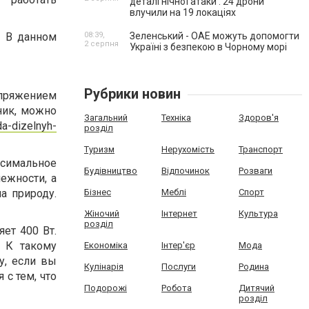
деталі нічної атаки . 24 дрони
влучили на 19 локаціях
. В данном
08:39,
Зеленський - ОАЕ можуть допомогти
2 серпня
Україні з безпекою в Чорному морі
Рубрики новин
апряжением
ник, можно
Загальний
Техніка
Здоров'я
da-dizelnyh-
розділ
Туризм
Нерухомість
Транспорт
симальное
Будівництво
Відпочинок
Розваги
ежности, а
а природу.
Бізнес
Меблі
Спорт
Жіночий
Інтернет
Культура
розділ
ет 400 Вт.
 К такому
Економіка
Інтер'єр
Мода
у, если вы
Кулінарія
Послуги
Родина
 с тем, что
Подорожі
Робота
Дитячий
розділ