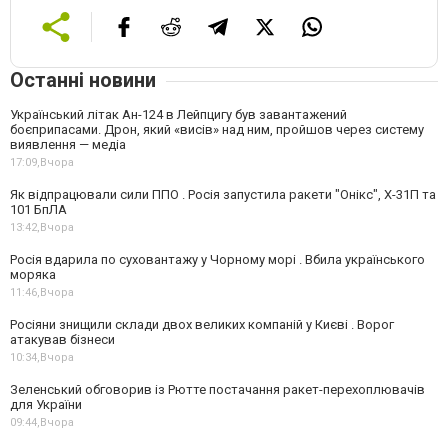
Останні новини
Український літак Ан-124 в Лейпцигу був завантажений
боєприпасами. Дрон, який «висів» над ним, пройшов через систему
виявлення — медіа
17:09,
Вчора
Як відпрацювали сили ППО . Росія запустила ракети "Онікс", Х-31П та
101 БпЛА
13:42,
Вчора
Росія вдарила по суховантажу у Чорному морі . Вбила українського
моряка
11:46,
Вчора
Росіяни знищили склади двох великих компаній у Києві . Ворог
атакував бізнеси
10:34,
Вчора
Зеленський обговорив із Рютте постачання ракет-перехоплювачів
для України
09:44,
Вчора