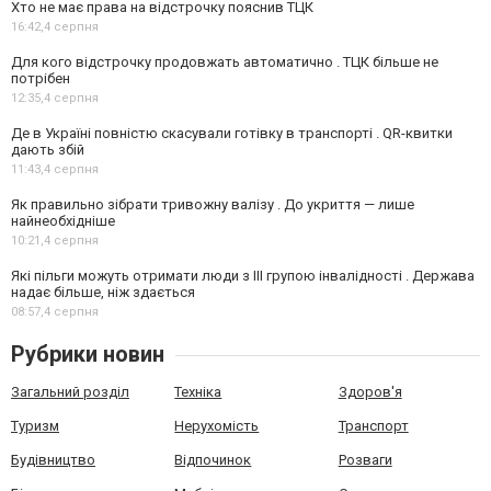
Хто не має права на відстрочку пояснив ТЦК
16:42,
4 серпня
Для кого відстрочку продовжать автоматично . ТЦК більше не
потрібен
12:35,
4 серпня
Де в Україні повністю скасували готівку в транспорті . QR-квитки
дають збій
11:43,
4 серпня
Як правильно зібрати тривожну валізу . До укриття — лише
найнеобхідніше
10:21,
4 серпня
Які пільги можуть отримати люди з III групою інвалідності . Держава
надає більше, ніж здається
08:57,
4 серпня
Рубрики новин
Загальний розділ
Техніка
Здоров'я
Туризм
Нерухомість
Транспорт
Будівництво
Відпочинок
Розваги