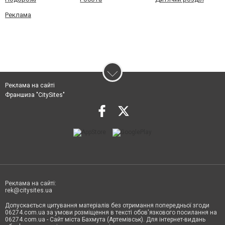
Реклама
Реклама на сайті
Франшиза "CitySites"
Реклама на сайті:
rek@citysites.ua
Допускається цитування матеріалів без отримання попередньої згоди
06274.com.ua за умови розміщення в тексті обов'язкового посилання на
06274.com.ua - Сайт міста Бахмута (Артемівськ). Для інтернет-видань