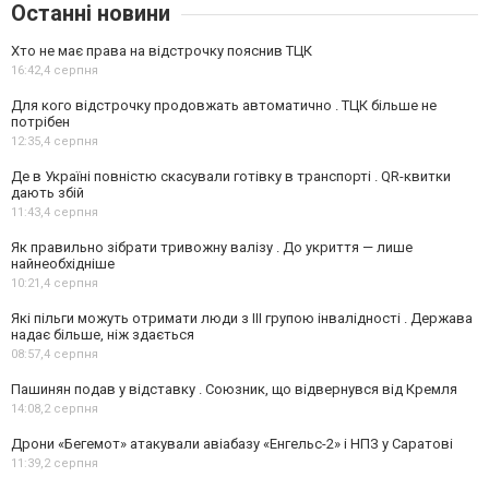
Останні новини
Хто не має права на відстрочку пояснив ТЦК
16:42,
4 серпня
Для кого відстрочку продовжать автоматично . ТЦК більше не
потрібен
12:35,
4 серпня
Де в Україні повністю скасували готівку в транспорті . QR-квитки
дають збій
11:43,
4 серпня
Як правильно зібрати тривожну валізу . До укриття — лише
найнеобхідніше
10:21,
4 серпня
Які пільги можуть отримати люди з III групою інвалідності . Держава
надає більше, ніж здається
08:57,
4 серпня
Пашинян подав у відставку . Союзник, що відвернувся від Кремля
14:08,
2 серпня
Дрони «Бегемот» атакували авіабазу «Енгельс-2» і НПЗ у Саратові
11:39,
2 серпня