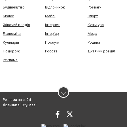
Будівництво
Відпочинок
Розваги
Бізнес
Меблі
Спорт
Жіночий розділ
Інтернет
Культура
Економіка
Інтер'єр
Мода
Кулінарія
Послуги
Родина
Подорожі
Робота
Дитячий розділ
Реклама
Реклама на сайті
Франшиза "CitySites"