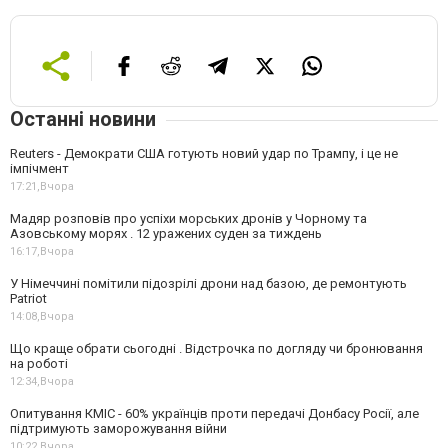
Останні новини
Reuters - Демократи США готують новий удар по Трампу, і це не
імпічмент
17:21,
Вчора
Мадяр розповів про успіхи морських дронів у Чорному та
Азовському морях . 12 уражених суден за тиждень
16:17,
Вчора
У Німеччині помітили підозрілі дрони над базою, де ремонтують
Patriot
14:08,
Вчора
Що краще обрати сьогодні . Відстрочка по догляду чи бронювання
на роботі
12:34,
Вчора
Опитування КМІС - 60% українців проти передачі Донбасу Росії, але
підтримують заморожування війни
10:22,
Вчора