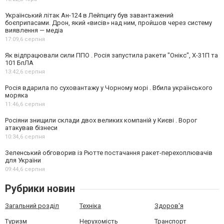
Український літак Ан-124 в Лейпцигу був завантажений
боєприпасами. Дрон, який «висів» над ним, пройшов через систему
виявлення — медіа
17:09,
6 серпня
Як відпрацювали сили ППО . Росія запустила ракети "Онікс", Х-31П та
101 БпЛА
13:42,
6 серпня
Росія вдарила по суховантажу у Чорному морі . Вбила українського
моряка
11:46,
6 серпня
Росіяни знищили склади двох великих компаній у Києві . Ворог
атакував бізнеси
10:34,
6 серпня
Зеленський обговорив із Рютте постачання ракет-перехоплювачів
для України
09:44,
6 серпня
Рубрики новин
Загальний розділ
Техніка
Здоров'я
Туризм
Нерухомість
Транспорт