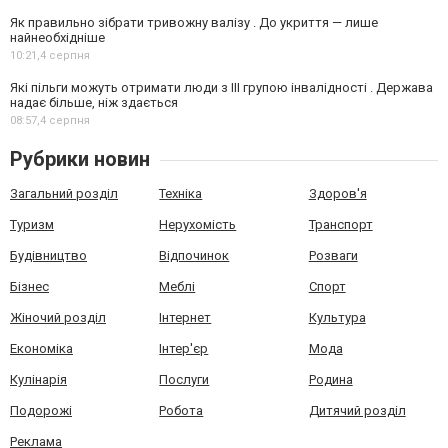
Як правильно зібрати тривожну валізу . До укриття — лише
найнеобхідніше
10:21,
4 серпня
Які пільги можуть отримати люди з III групою інвалідності . Держава
надає більше, ніж здається
08:57,
4 серпня
Рубрики новин
Загальний розділ
Техніка
Здоров'я
Туризм
Нерухомість
Транспорт
Будівництво
Відпочинок
Розваги
Бізнес
Меблі
Спорт
Жіночий розділ
Інтернет
Культура
Економіка
Інтер'єр
Мода
Кулінарія
Послуги
Родина
Подорожі
Робота
Дитячий розділ
Реклама