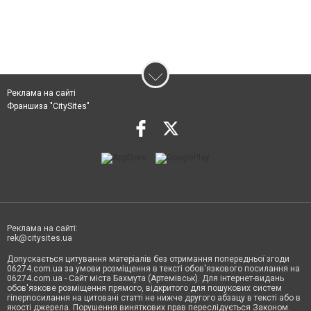
Реклама на сайті
Франшиза "CitySites"
Реклама на сайті:
rek@citysites.ua
Допускається цитування матеріалів без отримання попередньої згоди
06274.com.ua за умови розміщення в тексті обов'язкового посилання на
06274.com.ua - Сайт міста Бахмута (Артемівськ). Для інтернет-видань
обов'язкове розміщення прямого, відкритого для пошукових систем
гіперпосилання на цитовані статті не нижче другого абзацу в тексті або в
якості джерела. Порушення виняткових прав переслідується Законом.