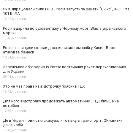
Як відпрацювали сили ППО . Росія запустила ракети "Онікс", Х-31П та
101 БпЛА
13:42,
6 серпня
Росія вдарила по суховантажу у Чорному морі . Вбила українського
моряка
11:46,
6 серпня
Росіяни знищили склади двох великих компаній у Києві . Ворог
атакував бізнеси
10:34,
6 серпня
Зеленський обговорив із Рютте постачання ракет-перехоплювачів
для України
09:44,
6 серпня
Хто не має права на відстрочку пояснив ТЦК
16:42,
4 серпня
Для кого відстрочку продовжать автоматично . ТЦК більше не
потрібен
12:35,
4 серпня
Де в Україні повністю скасували готівку в транспорті . QR-квитки
дають збій
11:43,
4 серпня