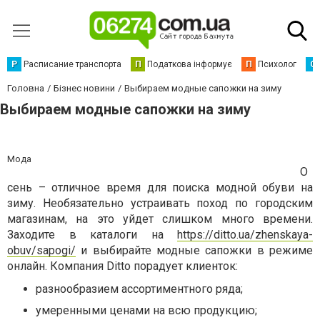
Р
Расписание транспорта
П
Податкова інформує
П
Психолог
С
Головна
Бізнес новини
Выбираем модные сапожки на зиму
Выбираем модные сапожки на зиму
Мода
О
сень – отличное время для поиска модной обуви на
зиму. Необязательно устраивать поход по городским
магазинам, на это уйдет слишком много времени.
Заходите в каталоги на
https://ditto.ua/zhenskaya-
obuv/sapogi/
и выбирайте модные сапожки в режиме
онлайн. Компания Ditto порадует клиенток:
разнообразием ассортиментного ряда;
умеренными ценами на всю продукцию;