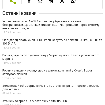
Останні новини
Український літак Ан-124 в Лейпцигу був завантажений
боєприпасами. Дрон, який «висів» над ним, пройшов через систему
виявлення — медіа
17:09,
6 серпня
Як відпрацювали сили ППО . Росія запустила ракети "Онікс", Х-31П та
101 БпЛА
13:42,
6 серпня
Росія вдарила по суховантажу у Чорному морі . Вбила українського
моряка
11:46,
6 серпня
Росіяни знищили склади двох великих компаній у Києві . Ворог
атакував бізнеси
10:34,
6 серпня
Зеленський обговорив із Рютте постачання ракет-перехоплювачів
для України
09:44,
6 серпня
Хто не має права на відстрочку пояснив ТЦК