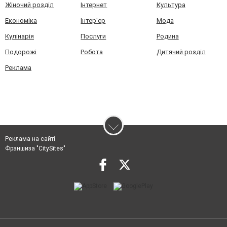
Жіночий розділ
Інтернет
Культура
Економіка
Інтер'єр
Мода
Кулінарія
Послуги
Родина
Подорожі
Робота
Дитячий розділ
Реклама
Реклама на сайті
Франшиза "CitySites"