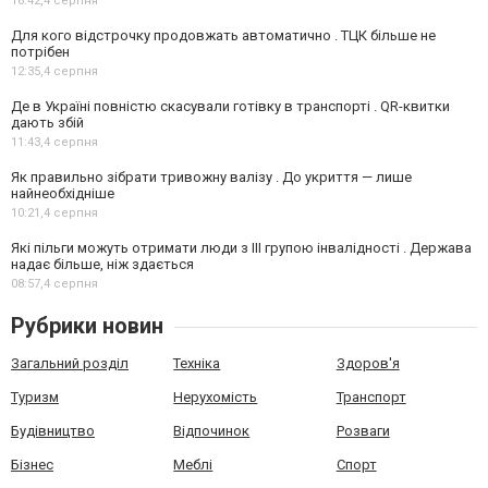
16:42,
4 серпня
Для кого відстрочку продовжать автоматично . ТЦК більше не
потрібен
12:35,
4 серпня
Де в Україні повністю скасували готівку в транспорті . QR-квитки
дають збій
11:43,
4 серпня
Як правильно зібрати тривожну валізу . До укриття — лише
найнеобхідніше
10:21,
4 серпня
Які пільги можуть отримати люди з III групою інвалідності . Держава
надає більше, ніж здається
08:57,
4 серпня
Рубрики новин
Загальний розділ
Техніка
Здоров'я
Туризм
Нерухомість
Транспорт
Будівництво
Відпочинок
Розваги
Бізнес
Меблі
Спорт