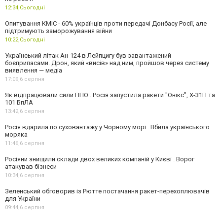
12:34,
Сьогодні
Опитування КМІС - 60% українців проти передачі Донбасу Росії, але
підтримують заморожування війни
10:22,
Сьогодні
Український літак Ан-124 в Лейпцигу був завантажений
боєприпасами. Дрон, який «висів» над ним, пройшов через систему
виявлення — медіа
17:09,
6 серпня
Як відпрацювали сили ППО . Росія запустила ракети "Онікс", Х-31П та
101 БпЛА
13:42,
6 серпня
Росія вдарила по суховантажу у Чорному морі . Вбила українського
моряка
11:46,
6 серпня
Росіяни знищили склади двох великих компаній у Києві . Ворог
атакував бізнеси
10:34,
6 серпня
Зеленський обговорив із Рютте постачання ракет-перехоплювачів
для України
09:44,
6 серпня