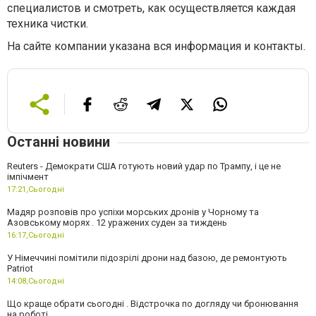
специалистов и смотреть, как осуществляется каждая
техника чистки.
На сайте компании указана вся информация и контакты.
Останні новини
Reuters - Демократи США готують новий удар по Трампу, і це не
імпічмент
17:21,
Сьогодні
Мадяр розповів про успіхи морських дронів у Чорному та
Азовському морях . 12 уражених суден за тиждень
16:17,
Сьогодні
У Німеччині помітили підозрілі дрони над базою, де ремонтують
Patriot
14:08,
Сьогодні
Що краще обрати сьогодні . Відстрочка по догляду чи бронювання
на роботі