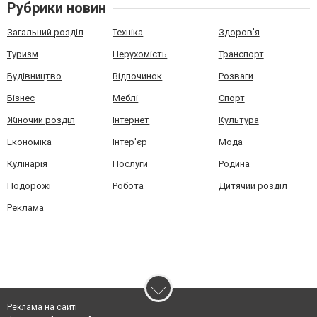
Рубрики новин
Загальний розділ
Техніка
Здоров'я
Туризм
Нерухомість
Транспорт
Будівництво
Відпочинок
Розваги
Бізнес
Меблі
Спорт
Жіночий розділ
Інтернет
Культура
Економіка
Інтер'єр
Мода
Кулінарія
Послуги
Родина
Подорожі
Робота
Дитячий розділ
Реклама
Реклама на сайті