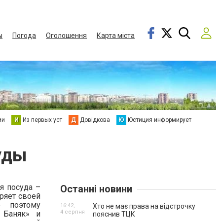
ы
Погода
Оголошення
Карта міста
ии
И
Из первых уст
Д
Довідкова
Ю
Юстиция информирует
уды
я посуда –
Останні новини
еряет своей
о поэтому
16:42,
Хто не має права на відстрочку
4 серпня
 Баняк» и
пояснив ТЦК