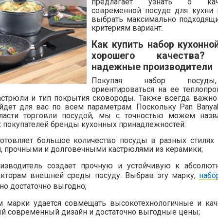
предлагает узнать о каче
современной посуде для кухни 
выбрать максимально подходящ
критериям вариант.
Как купить набор кухонно
хорошего качества?
надежные производители
Покупая набор посуды
ориентироваться на ее теплопро
астрюли и тип покрытия сковороды. Также всегда важно
йдет для вас по всем параметрам. Поскольку Pan Banya
асти торговли посудой, мы с точностью можем назв
 покупателей бренды кухонных принадлежностей:
готовляет большое количество посуды в разных стилях 
 прочными и долговечными кастрюлями из керамики;
оизводитель создает прочную и устойчивую к абсолю
акторам внешней среды посуду. Выбрав эту марку,
набо
о достаточно выгодно;
лям марки удается совмещать высокотехнологичные и ка
ый современный дизайн и достаточно выгодные цены;