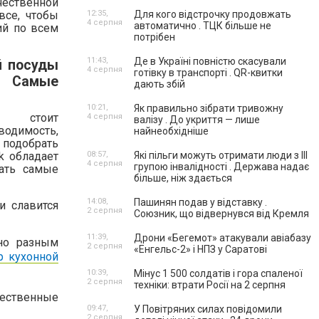
ственной
все, чтобы
12:35,
Для кого відстрочку продовжать
4 серпня
автоматично . ТЦК більше не
ий по всем
потрібен
11:43,
Де в Україні повністю скасували
й посуды
4 серпня
готівку в транспорті . QR-квитки
 Самые
дають збій
10:21,
Як правильно зібрати тривожну
, стоит
4 серпня
валізу . До укриття — лише
водимость,
найнеобхідніше
 подобрать
08:57,
Які пільги можуть отримати люди з III
k обладает
4 серпня
групою інвалідності . Держава надає
ать самые
більше, ніж здається
14:08,
Пашинян подав у відставку .
и славится
2 серпня
Союзник, що відвернувся від Кремля
11:39,
Дрони «Бегемот» атакували авіабазу
тно разным
2 серпня
«Енгельс-2» і НПЗ у Саратові
р кухонной
10:39,
Мінус 1 500 солдатів і гора спаленої
2 серпня
техніки: втрати Росії на 2 серпня
чественные
09:47,
У Повітряних силах повідомили
2 серпня