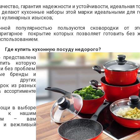
качество, гарантия надежности и устойчивости, идеальная 
 делают кухонные наборы этой марки идеальными для г
и кулинарных изысков;
нной популярностью пользуются сковородки от эт
пригарное покрытие которых позволяет готовить без 
спользованием.
Где купить кухонную посуду недорого?
» представлена
пить которую
и без проблем.
ные бренды и
 других
рок из разных
 ассортименте
мощи в выборе
ься к нашим
ерам – вам
ый и вежливый