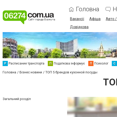
Головна
Н
Вакансії
Афіша
Авто 
Довідкова
Р
Расписание транспорта
П
Податкова інформує
П
Психолог
С
Головна
Бізнес новини
ТОП 5 брендов кухонной посуды
ТО
Загальний розділ