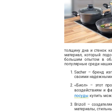
толщину дна и стенок к
материал, который подо
большим опытом в обл
популярные среди наших
Sacher – бренд из
своими надежными,
«Биол» – этот пр
воздействиям и ф
посуды
купить можн
Brizoll – создате
материалы, стильн