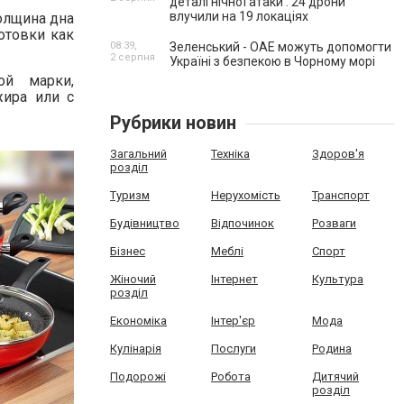
деталі нічної атаки . 24 дрони
влучили на 19 локаціях
толщина дна
отовки как
08:39,
Зеленський - ОАЕ можуть допомогти
2 серпня
Україні з безпекою в Чорному морі
ой марки,
жира или с
Рубрики новин
Загальний
Техніка
Здоров'я
розділ
Туризм
Нерухомість
Транспорт
Будівництво
Відпочинок
Розваги
Бізнес
Меблі
Спорт
Жіночий
Інтернет
Культура
розділ
Економіка
Інтер'єр
Мода
Кулінарія
Послуги
Родина
Подорожі
Робота
Дитячий
розділ