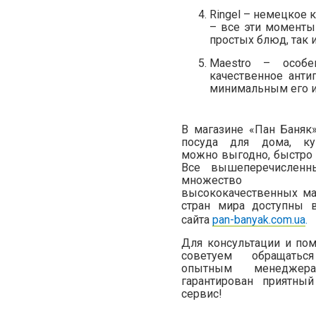
Ringel – немецкое 
– все эти моменты
простых блюд, так 
Maestro – особе
качественное анти
минимальным его и
В магазине «Пан Баняк
посуда для дома, ку
можно выгодно, быстро 
Все вышеперечислен
множество
высококачественных ма
стран мира доступны в
сайта
pan-banyak.com.ua
.
Для консультации и по
советуем обращат
опытным менедж
гарантирован приятн
сервис!