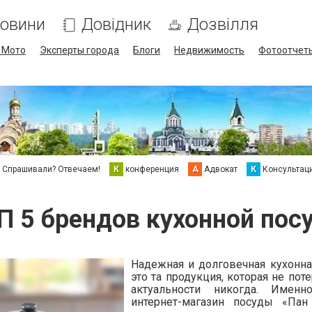
овини
Довідник
Дозвілля
/ Мото
Эксперты города
Блоги
Недвижимость
Фотоотчет
Спрашивали? Отвечаем!
К
конференция
А
Адвокат
К
Консультац
П 5 брендов кухонной пос
Надежная и долговечная кухонна
это та продукция, которая не пот
актуальности никогда. Именн
интернет-магазин посуды «Пан