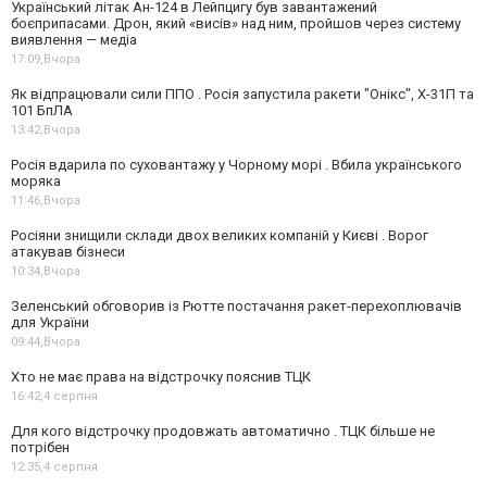
Український літак Ан-124 в Лейпцигу був завантажений
боєприпасами. Дрон, який «висів» над ним, пройшов через систему
виявлення — медіа
17:09,
Вчора
Як відпрацювали сили ППО . Росія запустила ракети "Онікс", Х-31П та
101 БпЛА
13:42,
Вчора
Росія вдарила по суховантажу у Чорному морі . Вбила українського
моряка
11:46,
Вчора
Росіяни знищили склади двох великих компаній у Києві . Ворог
атакував бізнеси
10:34,
Вчора
Зеленський обговорив із Рютте постачання ракет-перехоплювачів
для України
09:44,
Вчора
Хто не має права на відстрочку пояснив ТЦК
16:42,
4 серпня
Для кого відстрочку продовжать автоматично . ТЦК більше не
потрібен
12:35,
4 серпня