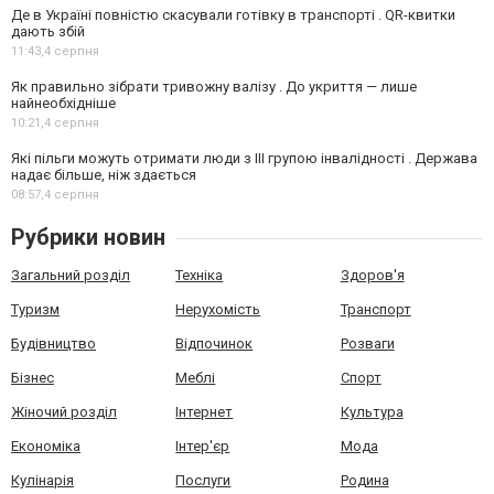
Де в Україні повністю скасували готівку в транспорті . QR-квитки
дають збій
11:43,
4 серпня
Як правильно зібрати тривожну валізу . До укриття — лише
найнеобхідніше
10:21,
4 серпня
Які пільги можуть отримати люди з III групою інвалідності . Держава
надає більше, ніж здається
08:57,
4 серпня
Рубрики новин
Загальний розділ
Техніка
Здоров'я
Туризм
Нерухомість
Транспорт
Будівництво
Відпочинок
Розваги
Бізнес
Меблі
Спорт
Жіночий розділ
Інтернет
Культура
Економіка
Інтер'єр
Мода
Кулінарія
Послуги
Родина