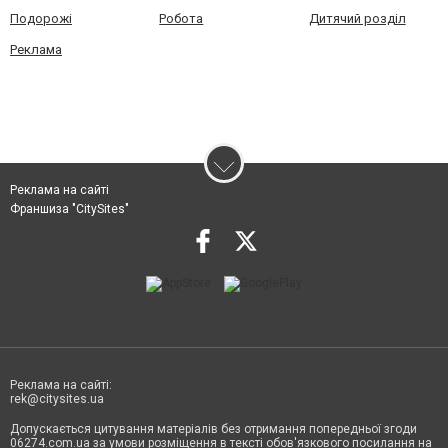
Подорожі
Робота
Дитячий розділ
Реклама
Реклама на сайті
Франшиза "CitySites"
Реклама на сайті:
rek@citysites.ua
Допускається цитування матеріалів без отримання попередньої згоди
06274.com.ua за умови розміщення в тексті обов'язкового посилання на