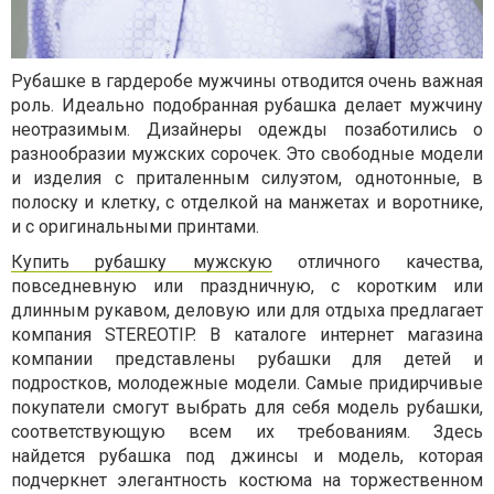
Рубашке в гардеробе мужчины отводится очень важная
роль. Идеально подобранная рубашка делает мужчину
неотразимым. Дизайнеры одежды позаботились о
разнообразии мужских сорочек. Это свободные модели
и изделия с приталенным силуэтом, однотонные, в
полоску и клетку, с отделкой на манжетах и воротнике,
и с оригинальными принтами.
Купить рубашку мужскую
отличного качества,
повседневную или праздничную, с коротким или
длинным рукавом, деловую или для отдыха предлагает
компания STEREOTIP. В каталоге интернет магазина
компании представлены рубашки для детей и
подростков, молодежные модели. Самые придирчивые
покупатели смогут выбрать для себя модель рубашки,
соответствующую всем их требованиям. Здесь
найдется рубашка под джинсы и модель, которая
подчеркнет элегантность костюма на торжественном