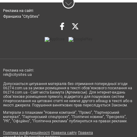
Реклама на сайті
Франшиза "CitySites"
Реклама на сайті:
rek@citysites.ua
Допускається цитування матеріалів без отримання попередньої згоди
06274.com.ua за умови розміщення в тексті обов'язкового посилання на
06274.com.ua - Сайт міста Бахмута (Артемівськ). Для інтернет-видань
обов'язкове розміщення прямого, відкритого для пошукових систем
гіперпосилання на цитовані статті не нижче другого абзацу в тексті або в
якості джерела. Порушення виняткових прав переслідується Законом.
Матеріали з плашками "Новини компаній", "Промо", "Партнерський
матеріал", "Партнерський спецпроєкт", "Політичні новини", "Пресреліз",
"PR", "Офіційно", "Політична реклама" публікуються на правах реклами.
Політика конфіденційності
Правила сайту
Правила
класифайд
Редакційна політика