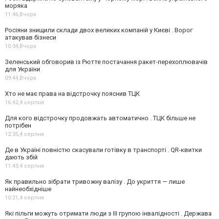
моряка
11:46,
Вчора
Росіяни знищили склади двох великих компаній у Києві . Ворог
атакував бізнеси
10:34,
Вчора
Зеленський обговорив із Рютте постачання ракет-перехоплювачів
для України
09:44,
Вчора
Хто не має права на відстрочку пояснив ТЦК
16:42,
4 серпня
Для кого відстрочку продовжать автоматично . ТЦК більше не
потрібен
12:35,
4 серпня
Де в Україні повністю скасували готівку в транспорті . QR-квитки
дають збій
11:43,
4 серпня
Як правильно зібрати тривожну валізу . До укриття — лише
найнеобхідніше
10:21,
4 серпня
Які пільги можуть отримати люди з III групою інвалідності . Держава