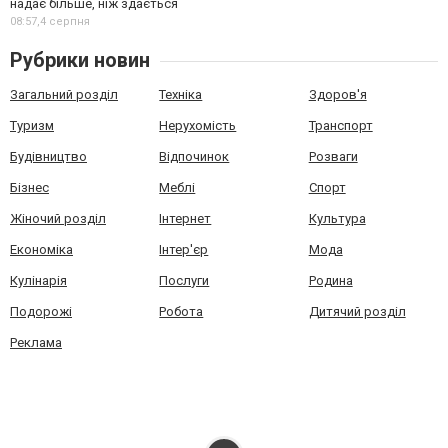
надає більше, ніж здається
08:57,
4 серпня
Рубрики новин
Загальний розділ
Техніка
Здоров'я
Туризм
Нерухомість
Транспорт
Будівництво
Відпочинок
Розваги
Бізнес
Меблі
Спорт
Жіночий розділ
Інтернет
Культура
Економіка
Інтер'єр
Мода
Кулінарія
Послуги
Родина
Подорожі
Робота
Дитячий розділ
Реклама