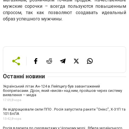
мужские сорочки – всегда пользуются повышенным
спросом, так как позволяют создавать идеальный
образ успешного мужчины.
Останні новини
Український літак Ан-124 в Лейпцигу був завантажений
боєприпасами. Дрон, який «висів» над ним, пройшов через систему
виявлення — медіа
17:09,
Вчора
Як відпрацювали сили ППО . Росія запустила ракети "Онікс", Х-31П та
101 БпЛА
13:42,
Вчора
Росія вдарила по суховантажу у Чорному морі . Вбила українського