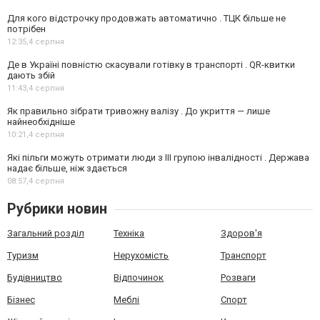
Для кого відстрочку продовжать автоматично . ТЦК більше не
потрібен
12:35,
4 серпня
Де в Україні повністю скасували готівку в транспорті . QR-квитки
дають збій
11:43,
4 серпня
Як правильно зібрати тривожну валізу . До укриття — лише
найнеобхідніше
10:21,
4 серпня
Які пільги можуть отримати люди з III групою інвалідності . Держава
надає більше, ніж здається
08:57,
4 серпня
Рубрики новин
Загальний розділ
Техніка
Здоров'я
Туризм
Нерухомість
Транспорт
Будівництво
Відпочинок
Розваги
Бізнес
Меблі
Спорт