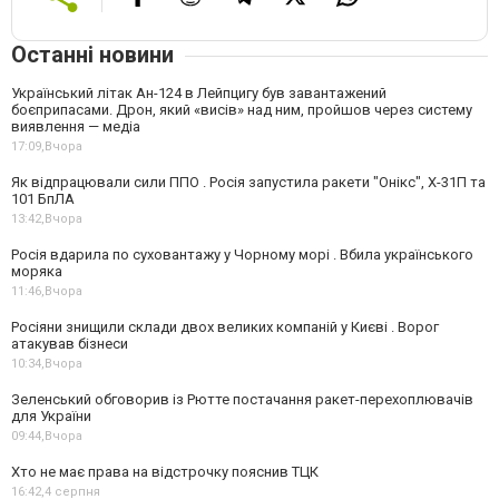
Останні новини
Український літак Ан-124 в Лейпцигу був завантажений
боєприпасами. Дрон, який «висів» над ним, пройшов через систему
виявлення — медіа
17:09,
Вчора
Як відпрацювали сили ППО . Росія запустила ракети "Онікс", Х-31П та
101 БпЛА
13:42,
Вчора
Росія вдарила по суховантажу у Чорному морі . Вбила українського
моряка
11:46,
Вчора
Росіяни знищили склади двох великих компаній у Києві . Ворог
атакував бізнеси
10:34,
Вчора
Зеленський обговорив із Рютте постачання ракет-перехоплювачів
для України
09:44,
Вчора
Хто не має права на відстрочку пояснив ТЦК
16:42,
4 серпня