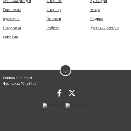
Жіночий розділ
Інтернет
Культура
Економіка
Інтер'єр
Мода
Кулінарія
Послуги
Родина
Подорожі
Робота
Дитячий розділ
Реклама
Реклама на сайті
Франшиза "CitySites"