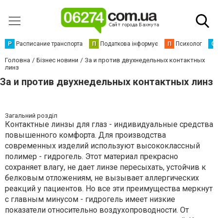
Р
Расписание транспорта
П
Податкова інформує
П
Психолог
С
Головна
Бізнес новини
За и против двухнедельных контактных
линз
За и против двухнедельных контактных линз
Загальний розділ
Контактные линзы для глаз - индивидуальные средства
повышенного комфорта. Для производства
современных изделий используют высококлассный
полимер - гидрогель. Этот материал прекрасно
сохраняет влагу, не дает линзе пересыхать, устойчив к
белковым отложениям, не вызывает аллергических
реакций у пациентов. Но все эти преимущества меркнут
с главным минусом - гидрогель имеет низкие
показатели относительно воздухопроводности. От