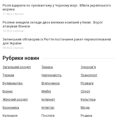
Росія вдарила по суховантажу у Чорному морі . Вбила українського
моряка
11:46,
6 серпня
Росіяни знищили склади двох великих компаній у Києві . Ворог
атакував бізнеси
10:34,
6 серпня
Зеленський обговорив із Рютте постачання ракет-перехоплювачів
для України
09:44,
6 серпня
Рубрики новин
Загальний розділ
Техніка
Здоров'я
Туризм
Нерухомість
Транспорт
Будівництво
Відпочинок
Розваги
Бізнес
Меблі
Спорт
Жіночий розділ
Інтернет
Культура
Економіка
Інтер'єр
Мода
Кулінарія
Послуги
Родина