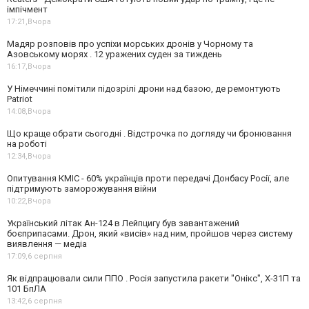
імпічмент
17:21,
Вчора
Мадяр розповів про успіхи морських дронів у Чорному та
Азовському морях . 12 уражених суден за тиждень
16:17,
Вчора
У Німеччині помітили підозрілі дрони над базою, де ремонтують
Patriot
14:08,
Вчора
Що краще обрати сьогодні . Відстрочка по догляду чи бронювання
на роботі
12:34,
Вчора
Опитування КМІС - 60% українців проти передачі Донбасу Росії, але
підтримують заморожування війни
10:22,
Вчора
Український літак Ан-124 в Лейпцигу був завантажений
боєприпасами. Дрон, який «висів» над ним, пройшов через систему
виявлення — медіа
17:09,
6 серпня
Як відпрацювали сили ППО . Росія запустила ракети "Онікс", Х-31П та
101 БпЛА
13:42,
6 серпня