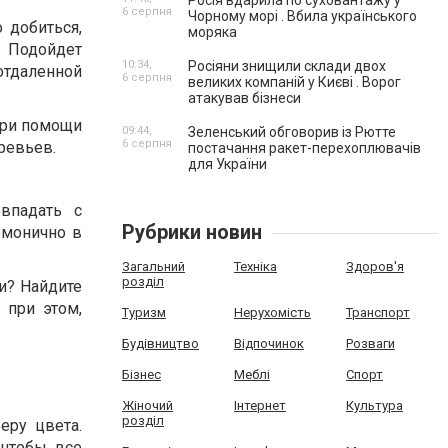
Росія вдарила по суховантажу у
6 серпня
Чорному морі . Вбила українського
 добиться,
моряка
. Подойдет
10:34,
Росіяни знищили склади двох
отдаленной
6 серпня
великих компаній у Києві . Ворог
атакував бізнеси
при помощи
09:44,
Зеленський обговорив із Рютте
6 серпня
ревьев.
постачання ракет-перехоплювачів
для України
впадать с
Рубрики новин
рмонично в
Загальний
Техніка
Здоров'я
розділ
и? Найдите
 при этом,
Туризм
Нерухомість
Транспорт
Будівництво
Відпочинок
Розваги
Бізнес
Меблі
Спорт
Жіночий
Інтернет
Культура
розділ
еру цвета.
 чтобы все