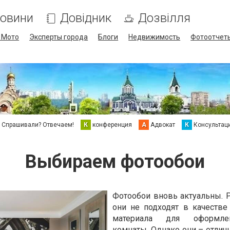
овини
Довідник
Дозвілля
/ Мото
Эксперты города
Блоги
Недвижимость
Фотоотчет
Спрашивали? Отвечаем!
К
конференция
А
Адвокат
К
Консультац
Выбираем фотообои
Фотообои вновь актуальны. Р
они не подходят в качестве
материала для оформле
комнаты. Однако они – отлич