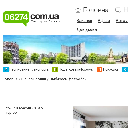
Головна
Н
Вакансії
Афіша
Авто 
Довідкова
Р
Расписание транспорта
П
Податкова інформує
П
Психолог
С
Головна
Бізнес новини
Выбираем фотообои
17:52,
4 вересня 2018 р.
Інтер'єр