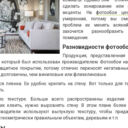
сделать зонирование или р
акценты. На
фотообои це
умеренная, потому вы см
проблем их менять всякий
захочется разнообразить
помещения.
Разновидности фотооб
Продукция, представленная
у, который был использован производителем. Фотообои н
ащитное покрытие, потому отлично переносят негативны
е долговечны, чем виниловые или флизелиновые.
я пленка. Ее удобно крепить на стену. Вот только для т
ь.
по текстуре. Больше всего распространены изделия 
их клеить, нужно выровнять стену. В этом плане более
водители используют выпуклую текстуру, чтобы прид
геометрически правильным объектам, деревьям и т.п.
ты