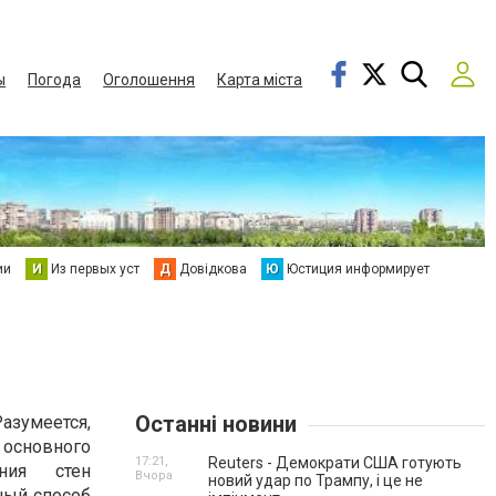
ы
Погода
Оголошення
Карта міста
ии
И
Из первых уст
Д
Довідкова
Ю
Юстиция информирует
Останні новини
азумеется,
 основного
17:21,
Reuters - Демократи США готують
ния стен
Вчора
новий удар по Трампу, і це не
ный способ