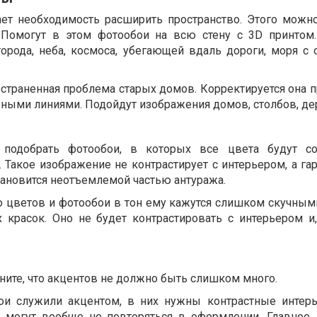
ет необходимость расширить пространство. Этого можно
. Помогут в этом фотообои на всю стену с 3D принтом
орода, неба, космоса, убегающей вдаль дороги, моря с 
остраненная проблема старых домов. Корректируется она 
ьными линиями. Подойдут изображения домов, столбов, де
подобрать фотообои, в которых все цвета будут со
 Такое изображение не контрастирует с интерьером, а га
тановится неотъемлемой частью антуража.
го цветов и фотообои в тон ему кажутся слишком скучным
 красок. Оно не будет контрастировать с интерьером и,
ните, что акцентов не должно быть слишком много.
ои служили акцентом, в них нужны контрастные интерь
 могут вообще не повторяться в оформлении. Главное,