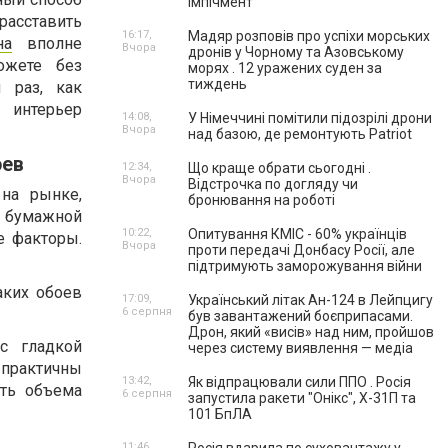
імпічмент
асставить
16:17,
Мадяр розповів про успіхи морських
на
вполне
Вчора
дронів у Чорному та Азовському
ожете без
морях . 12 уражених суден за
тиждень
 раз, как
 интерьер
14:08,
У Німеччині помітили підозрілі дрони
Вчора
над базою, де ремонтують Patriot
оев
12:34,
Що краще обрати сьогодні .
Вчора
Відстрочка по догляду чи
 на рынке,
бронювання на роботі
а бумажной
10:22,
Опитування КМІС - 60% українців
е факторы.
Вчора
проти передачі Донбасу Росії, але
підтримують заморожування війни
аких обоев
17:09,
Український літак Ан-124 в Лейпцигу
6 серпня
був завантажений боєприпасами.
Дрон, який «висів» над ним, пройшов
с гладкой
через систему виявлення — медіа
 практичны
13:42,
Як відпрацювали сили ППО . Росія
ать объема
6 серпня
запустила ракети "Онікс", Х-31П та
101 БпЛА
11:46,