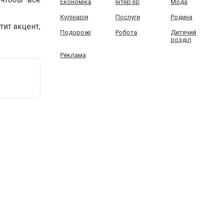
Економіка
Інтер'єр
Мода
Кулінарія
Послуги
Родина
тит акцент,
Подорожі
Робота
Дитячий
розділ
Реклама