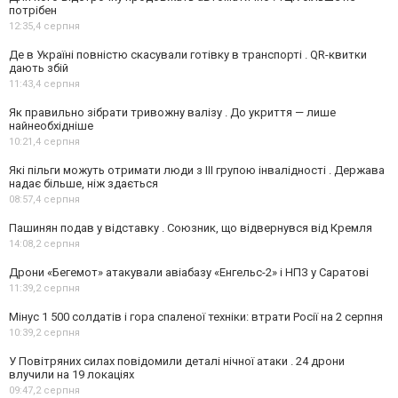
потрібен
12:35,
4 серпня
Де в Україні повністю скасували готівку в транспорті . QR-квитки
дають збій
11:43,
4 серпня
Як правильно зібрати тривожну валізу . До укриття — лише
найнеобхідніше
10:21,
4 серпня
Які пільги можуть отримати люди з III групою інвалідності . Держава
надає більше, ніж здається
08:57,
4 серпня
Пашинян подав у відставку . Союзник, що відвернувся від Кремля
14:08,
2 серпня
Дрони «Бегемот» атакували авіабазу «Енгельс-2» і НПЗ у Саратові
11:39,
2 серпня
Мінус 1 500 солдатів і гора спаленої техніки: втрати Росії на 2 серпня
10:39,
2 серпня
У Повітряних силах повідомили деталі нічної атаки . 24 дрони
влучили на 19 локаціях
09:47,
2 серпня