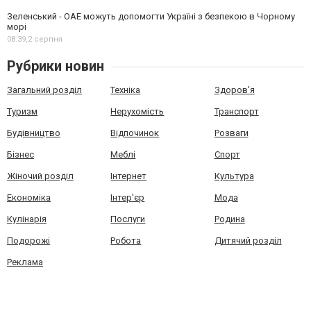
Зеленський - ОАЕ можуть допомогти Україні з безпекою в Чорному
морі
08:39,
2 серпня
Рубрики новин
Загальний розділ
Техніка
Здоров'я
Туризм
Нерухомість
Транспорт
Будівництво
Відпочинок
Розваги
Бізнес
Меблі
Спорт
Жіночий розділ
Інтернет
Культура
Економіка
Інтер'єр
Мода
Кулінарія
Послуги
Родина
Подорожі
Робота
Дитячий розділ
Реклама