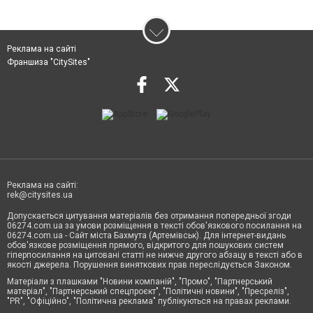
Реклама на сайті
Франшиза "CitySites"
Реклама на сайті:
rek@citysites.ua
Допускається цитування матеріалів без отримання попередньої згоди
06274.com.ua за умови розміщення в тексті обов'язкового посилання на
06274.com.ua - Сайт міста Бахмута (Артемівськ). Для інтернет-видань
обов'язкове розміщення прямого, відкритого для пошукових систем
гіперпосилання на цитовані статті не нижче другого абзацу в тексті або в
якості джерела. Порушення виняткових прав переслідується Законом.
Матеріали з плашками "Новини компаній", "Промо", "Партнерський
матеріал", "Партнерський спецпроєкт", "Політичні новини", "Пресреліз",
"PR", "Офіційно", "Політична реклама" публікуються на правах реклами.