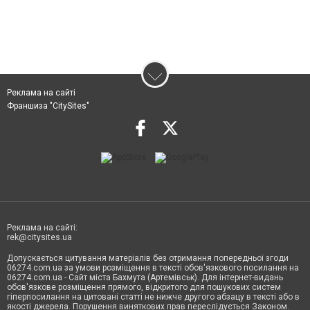
Реклама на сайті
Франшиза "CitySites"
Реклама на сайті:
rek@citysites.ua
Допускається цитування матеріалів без отримання попередньої згоди
06274.com.ua за умови розміщення в тексті обов'язкового посилання на
06274.com.ua - Сайт міста Бахмута (Артемівськ). Для інтернет-видань
обов'язкове розміщення прямого, відкритого для пошукових систем
гіперпосилання на цитовані статті не нижче другого абзацу в тексті або в
якості джерела. Порушення виняткових прав переслідується Законом.