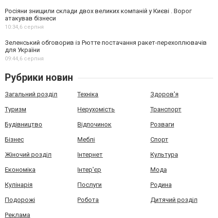
Росіяни знищили склади двох великих компаній у Києві . Ворог
атакував бізнеси
10:34,
6 серпня
Зеленський обговорив із Рютте постачання ракет-перехоплювачів
для України
09:44,
6 серпня
Рубрики новин
Загальний розділ
Техніка
Здоров'я
Туризм
Нерухомість
Транспорт
Будівництво
Відпочинок
Розваги
Бізнес
Меблі
Спорт
Жіночий розділ
Інтернет
Культура
Економіка
Інтер'єр
Мода
Кулінарія
Послуги
Родина
Подорожі
Робота
Дитячий розділ
Реклама