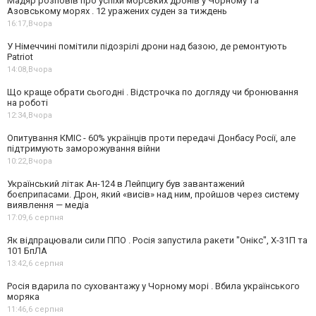
Мадяр розповів про успіхи морських дронів у Чорному та
Азовському морях . 12 уражених суден за тиждень
16:17,
Вчора
У Німеччині помітили підозрілі дрони над базою, де ремонтують
Patriot
14:08,
Вчора
Що краще обрати сьогодні . Відстрочка по догляду чи бронювання
на роботі
12:34,
Вчора
Опитування КМІС - 60% українців проти передачі Донбасу Росії, але
підтримують заморожування війни
10:22,
Вчора
Український літак Ан-124 в Лейпцигу був завантажений
боєприпасами. Дрон, який «висів» над ним, пройшов через систему
виявлення — медіа
17:09,
6 серпня
Як відпрацювали сили ППО . Росія запустила ракети "Онікс", Х-31П та
101 БпЛА
13:42,
6 серпня
Росія вдарила по суховантажу у Чорному морі . Вбила українського
моряка
11:46,
6 серпня