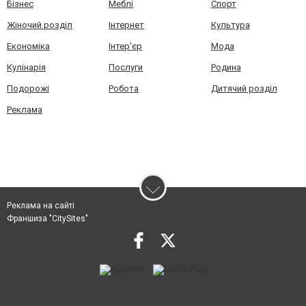
Бізнес
Меблі
Спорт
Жіночий розділ
Інтернет
Культура
Економіка
Інтер'єр
Мода
Кулінарія
Послуги
Родина
Подорожі
Робота
Дитячий розділ
Реклама
Реклама на сайті
Франшиза "CitySites"