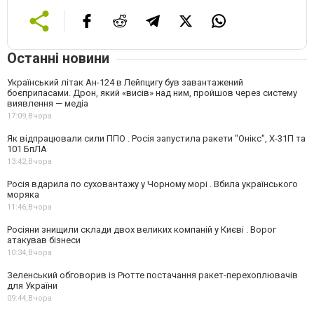
Останні новини
Український літак Ан-124 в Лейпцигу був завантажений
боєприпасами. Дрон, який «висів» над ним, пройшов через систему
виявлення — медіа
17:09,
Вчора
Як відпрацювали сили ППО . Росія запустила ракети "Онікс", Х-31П та
101 БпЛА
13:42,
Вчора
Росія вдарила по суховантажу у Чорному морі . Вбила українського
моряка
11:46,
Вчора
Росіяни знищили склади двох великих компаній у Києві . Ворог
атакував бізнеси
10:34,
Вчора
Зеленський обговорив із Рютте постачання ракет-перехоплювачів
для України
09:44,
Вчора