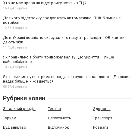
Хто не має права на відстрочку пояснив ТЦК
16:42,
4 серпня
Для кого відстрочку продовжать автоматично . ТЦК більше не
потрібен
12:35,
4 серпня
Де в Україні повністю скасували готівку в транспорті . QR-квитки
дають збій
11:43,
4 серпня
Як правильно зібрати тривожну валізу . До укриття — лише
найнеобхідніше
10:21,
4 серпня
Які пільги можуть отримати люди з III групою інвалідності . Держава
надає більше, ніж здається
08:57,
4 серпня
Рубрики новин
Загальний розділ
Техніка
Здоров'я
Туризм
Нерухомість
Транспорт
Будівництво
Відпочинок
Розваги