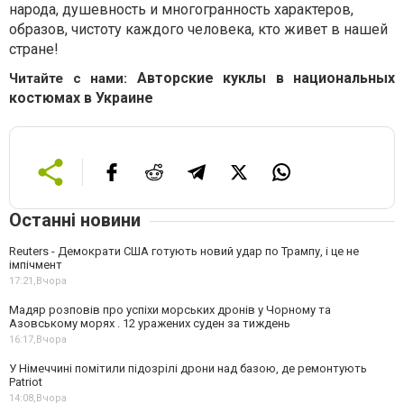
народа, душевность и многогранность характеров,
образов, чистоту каждого человека, кто живет в нашей
стране!
Авторские куклы в национальных
Читайте с нами:
костюмах в Украине
Останні новини
Reuters - Демократи США готують новий удар по Трампу, і це не
імпічмент
17:21,
Вчора
Мадяр розповів про успіхи морських дронів у Чорному та
Азовському морях . 12 уражених суден за тиждень
16:17,
Вчора
У Німеччині помітили підозрілі дрони над базою, де ремонтують
Patriot
14:08,
Вчора