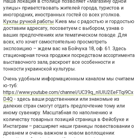
Наша локация в столице позволяет «Магазину одной
улицы» приветствовать жителей города, туристов и
иногородних, иностранных гостей со всех уголков.
Куклы ручной работы
Киев мы с радостью и гордостью
доставим адресату, посоветуем с выбором, узнав о
ваших предпочтениях или тематическом поводе. Для
всех, кто хочет самостоятельно просмотреть
экспозицию – ждем вас на Бойчука 18, оф. 61. Здесь
стационарная точка продажи посредством ассортимента
выставочного зала, раскроет все особенности и
тонкости украинской культуры.
Очень удобным информационным каналом мы считаем
ю-туб:
https://www.youtube.com/channel/UC39q_nIUIU2EeFTqi9Cx
D4Q
- здесь ваши родственники или знакомые из
далеких стран смогут отдать предпочтение тому или
иному сувениру. Масштабная по наполнению и
количеству товарных позиций страница в Фейсбуке и
Инстаграм – расширяет наши границы повествовании о
древнем и очень важном в новом воплощении: