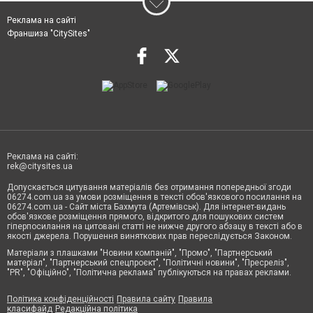
Реклама на сайті
Франшиза "CitySites"
Реклама на сайті:
rek@citysites.ua
Допускається цитування матеріалів без отримання попередньої згоди
06274.com.ua за умови розміщення в тексті обов'язкового посилання на
06274.com.ua - Сайт міста Бахмута (Артемівськ). Для інтернет-видань
обов'язкове розміщення прямого, відкритого для пошукових систем
гіперпосилання на цитовані статті не нижче другого абзацу в тексті або в
якості джерела. Порушення виняткових прав переслідується Законом.
Матеріали з плашками "Новини компаній", "Промо", "Партнерський
матеріал", "Партнерський спецпроєкт", "Політичні новини", "Пресреліз",
"PR", "Офіційно", "Політична реклама" публікуються на правах реклами.
Політика конфіденційності
Правила сайту
Правила
класифайд
Редакційна політика