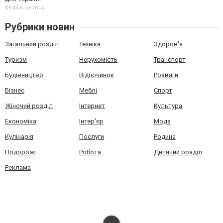
09:44,
6 серпня
Рубрики новин
Загальний розділ
Техніка
Здоров'я
Туризм
Нерухомість
Транспорт
Будівництво
Відпочинок
Розваги
Бізнес
Меблі
Спорт
Жіночий розділ
Інтернет
Культура
Економіка
Інтер'єр
Мода
Кулінарія
Послуги
Родина
Подорожі
Робота
Дитячий розділ
Реклама