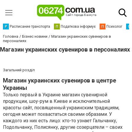
Р
Расписание транспорта
П
Податкова інформує
П
Психолог
С
Головна
Бізнес новини
Магазин украинских сувениров в
персоналиях
Магазин украинских сувениров в персоналиях
Загальний розділ
Магазин украинских сувениров в центре
Украины
Только первый в Украине магазин сувенирной
продукции, шоу-рум в Киеве и исключительной
красоты сайт, посвященный украинским традициям,
сегодня может похвастаться своими образами. У
каждого из них есть лицо: кто-то узнает Галычанку,
Подольчанку, Полисянку, другие созерцатели – своих