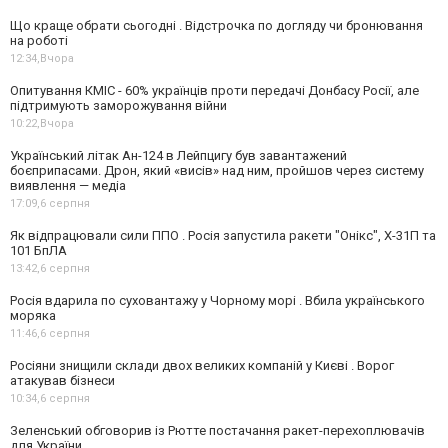
Що краще обрати сьогодні . Відстрочка по догляду чи бронювання
на роботі
12:34,
Вчора
Опитування КМІС - 60% українців проти передачі Донбасу Росії, але
підтримують заморожування війни
10:22,
Вчора
Український літак Ан-124 в Лейпцигу був завантажений
боєприпасами. Дрон, який «висів» над ним, пройшов через систему
виявлення — медіа
17:09,
6 серпня
Як відпрацювали сили ППО . Росія запустила ракети "Онікс", Х-31П та
101 БпЛА
13:42,
6 серпня
Росія вдарила по суховантажу у Чорному морі . Вбила українського
моряка
11:46,
6 серпня
Росіяни знищили склади двох великих компаній у Києві . Ворог
атакував бізнеси
10:34,
6 серпня
Зеленський обговорив із Рютте постачання ракет-перехоплювачів
для України