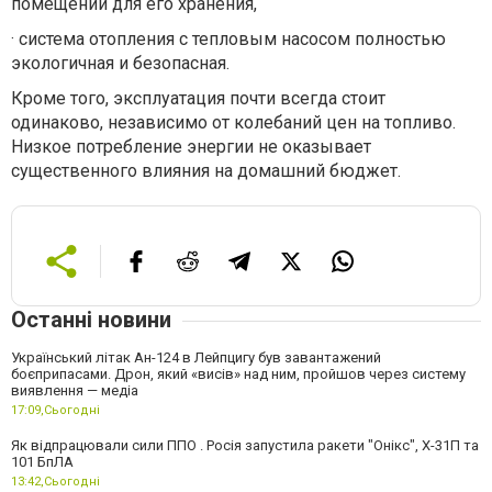
помещений для его хранения,
·
система отопления с тепловым насосом полностью
экологичная и безопасная.
Кроме того, эксплуатация почти всегда стоит
одинаково, независимо от колебаний цен на топливо.
Низкое потребление энергии не оказывает
существенного влияния на домашний бюджет.
Останні новини
Український літак Ан-124 в Лейпцигу був завантажений
боєприпасами. Дрон, який «висів» над ним, пройшов через систему
виявлення — медіа
17:09,
Сьогодні
Як відпрацювали сили ППО . Росія запустила ракети "Онікс", Х-31П та
101 БпЛА
13:42,
Сьогодні