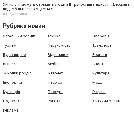
Які пільги можуть отримати люди з III групою інвалідності . Держава
надає більше, ніж здається
08:57,
4 серпня
Рубрики новин
Загальний розділ
Техніка
Здоров'я
Туризм
Нерухомість
Транспорт
Будівництво
Відпочинок
Розваги
Бізнес
Меблі
Спорт
Жіночий розділ
Інтернет
Культура
Економіка
Інтер'єр
Мода
Кулінарія
Послуги
Родина
Подорожі
Робота
Дитячий розділ
Реклама