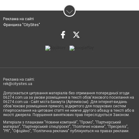
Реклама на сайті
Франшиза "CitySites"
Реклама на сайті:
rek@citysites.ua
Допускається цитування матеріалів без отримання попередньої згоди
06274.com.ua за умови розміщення в тексті обов'язкового посилання на
06274.com.ua - Сайт міста Бахмута (Артемівськ). Для інтернет-видань
обов'язкове розміщення прямого, відкритого для пошукових систем
гіперпосилання на цитовані статті не нижче другого абзацу в тексті або в
якості джерела. Порушення виняткових прав переслідується Законом.
Матеріали з плашками "Новини компаній", "Промо", "Партнерський
матеріал", "Партнерський спецпроєкт", "Політичні новини", "Пресреліз",
"PR", "Офіційно", "Політична реклама" публікуються на правах реклами.