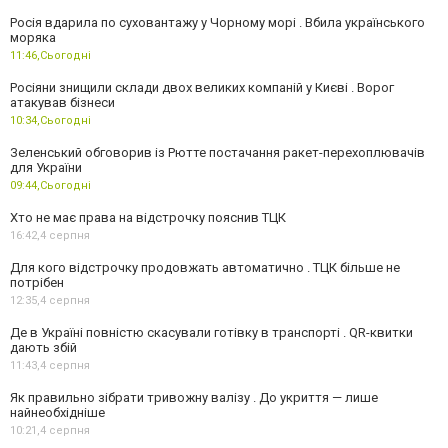
Росія вдарила по суховантажу у Чорному морі . Вбила українського
моряка
11:46,
Сьогодні
Росіяни знищили склади двох великих компаній у Києві . Ворог
атакував бізнеси
10:34,
Сьогодні
Зеленський обговорив із Рютте постачання ракет-перехоплювачів
для України
09:44,
Сьогодні
Хто не має права на відстрочку пояснив ТЦК
16:42,
4 серпня
Для кого відстрочку продовжать автоматично . ТЦК більше не
потрібен
12:35,
4 серпня
Де в Україні повністю скасували готівку в транспорті . QR-квитки
дають збій
11:43,
4 серпня
Як правильно зібрати тривожну валізу . До укриття — лише
найнеобхідніше
10:21,
4 серпня