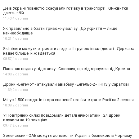
Де в Україні повністю скасували готівку в транспорті . QR-квитки
дають збій
11:43,
4 серпня
Як правильно зібрати тривожну валізу . До укриття — лише
найнеобхідніше
10:21,
4 серпня
Які пільги можуть отримати люди з III групою інвалідності . Держава
надає більше, ніж здається
08:57,
4 серпня
Пашинян подав у відставку . Союзник, що відвернувся від Кремля
14:08,
2 серпня
Дрони «Бегемот» атакували авіабазу «Енгельс-2» і НПЗ у Саратові
11:39,
2 серпня
Мінус 1 500 солдатів і гора спаленої техніки: втрати Росії на 2 серпня
10:39,
2 серпня
У Повітряних силах повідомили деталі нічної атаки . 24 дрони
влучили на 19 локаціях
09:47,
2 серпня
Зеленський - ОАЕ можуть допомогти Україні з безпекою в Чорному