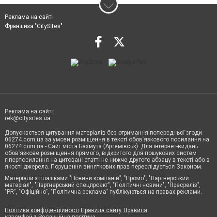
Реклама на сайті
Франшиза "CitySites"
Реклама на сайті:
rek@citysites.ua
Допускається цитування матеріалів без отримання попередньої згоди
06274.com.ua за умови розміщення в тексті обов'язкового посилання на
06274.com.ua - Сайт міста Бахмута (Артемівськ). Для інтернет-видань
обов'язкове розміщення прямого, відкритого для пошукових систем
гіперпосилання на цитовані статті не нижче другого абзацу в тексті або в
якості джерела. Порушення виняткових прав переслідується Законом.
Матеріали з плашками "Новини компаній", "Промо", "Партнерський
матеріал", "Партнерський спецпроєкт", "Політичні новини", "Пресреліз",
"PR", "Офіційно", "Політична реклама" публікуються на правах реклами.
Політика конфіденційності
Правила сайту
Правила