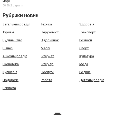
морі
08:39,
2 серпня
Рубрики новин
Загальний розділ
Техніка
Здоров'я
Туризм
Нерухомість
Транспорт
Будівництво
Відпочинок
Розваги
Бізнес
Меблі
Спорт
Жіночий розділ
Інтернет
Культура
Економіка
Інтер'єр
Мода
Кулінарія
Послуги
Родина
Подорожі
Робота
Дитячий розділ
Реклама