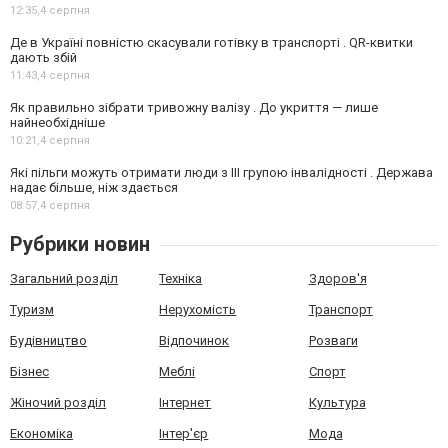
12:35,
4 серпня
Де в Україні повністю скасували готівку в транспорті . QR-квитки
дають збій
11:43,
4 серпня
Як правильно зібрати тривожну валізу . До укриття — лише
найнеобхідніше
10:21,
4 серпня
Які пільги можуть отримати люди з III групою інвалідності . Держава
надає більше, ніж здається
08:57,
4 серпня
Рубрики новин
Загальний розділ
Техніка
Здоров'я
Туризм
Нерухомість
Транспорт
Будівництво
Відпочинок
Розваги
Бізнес
Меблі
Спорт
Жіночий розділ
Інтернет
Культура
Економіка
Інтер'єр
Мода