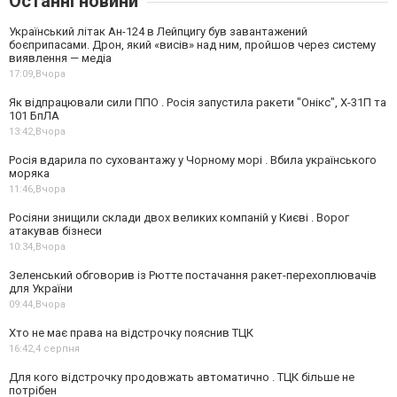
Останні новини
Український літак Ан-124 в Лейпцигу був завантажений
боєприпасами. Дрон, який «висів» над ним, пройшов через систему
виявлення — медіа
17:09,
Вчора
Як відпрацювали сили ППО . Росія запустила ракети "Онікс", Х-31П та
101 БпЛА
13:42,
Вчора
Росія вдарила по суховантажу у Чорному морі . Вбила українського
моряка
11:46,
Вчора
Росіяни знищили склади двох великих компаній у Києві . Ворог
атакував бізнеси
10:34,
Вчора
Зеленський обговорив із Рютте постачання ракет-перехоплювачів
для України
09:44,
Вчора
Хто не має права на відстрочку пояснив ТЦК
16:42,
4 серпня
Для кого відстрочку продовжать автоматично . ТЦК більше не
потрібен