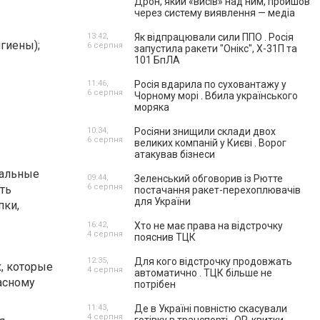
Дрон, який «висів» над ним, пройшов
через систему виявлення — медіа
13:42,
Як відпрацювали сили ППО . Росія
гиены);
6 серпня
запустила ракети "Онікс", Х-31П та
101 БпЛА
11:46,
Росія вдарила по суховантажу у
6 серпня
Чорному морі . Вбила українського
моряка
10:34,
Росіяни знищили склади двох
6 серпня
великих компаній у Києві . Ворог
атакував бізнеси
иальные
09:44,
Зеленський обговорив із Рютте
6 серпня
ть
постачання ракет-перехоплювачів
для України
пки,
16:42,
Хто не має права на відстрочку
4 серпня
пояснив ТЦК
12:35,
Для кого відстрочку продовжать
х, которые
4 серпня
автоматично . ТЦК більше не
ласному
потрібен
11:43,
Де в Україні повністю скасували
4 серпня