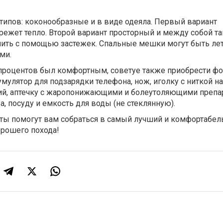
типов: коконообразные и в виде одеяла. Первый вариант
ежет тепло. Второй вариант просторный и между собой т
ить с помощью застежек. Спальные мешки могут быть ле
ми.
 процентов был комфортным, советуе также приобрести фо
умулятор для подзарядки телефона, нож, иголку с ниткой на
й, аптечку с жаропонижающими и болеутоляющими препа
а, посуду и емкость для воды (не стеклянную).
еты помогут вам собраться в самый лучший и комфортабе
орошего похода!