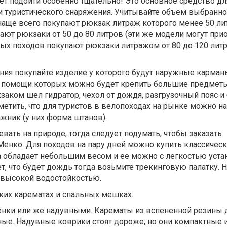
т подойти особенно тщательно! Это основное средство дл
и туристического снаряжения. Учитывайте объем выбранно
чаще всего покупают рюкзак литраж которого менее 50 ли
ют рюкзаки от 50 до 80 литров (эти же модели могут при
ых походов покупают рюкзаки литражом от 80 до 120 литр
ния покупайте изделие у которого будут наружные карман
 помощи которых можно будет крепить большие предмет
заком шел гидратор, чехол от дождя, разгрузочный пояс и
тметить, что для туристов в велопоходах на рынке можно на
ажник (у них форма штанов).
евать на природе, тогда следует подумать, чтобы заказать
Менко. Для походов на пару дней можно купить классичес
на обладает небольшим весом и ее можно с легкостью уста
т, что будет дождь тогда возьмите трекинговую палатку. 
с высокой водостойкостью.
ских карематах и спальных мешках.
енки или же надувными. Карематы из вспененной резины
ные. Надувные коврики стоят дороже, но они компактные 