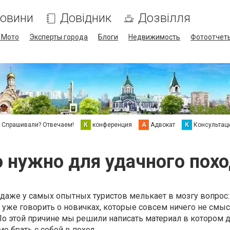
овини
Довідник
Дозвілля
/ Мото
Эксперты города
Блоги
Недвижимость
Фотоотчет
Спрашивали? Отвечаем!
К
конференция
А
Адвокат
К
Консультац
 нужно для удачного пох
аже у самых опытных туристов мелькает в мозгу вопрос:
 уже говорить о новичках, которые совсем ничего не смыс
. По этой причине мы решили написать материал в котором 
о брать с собой в поход.