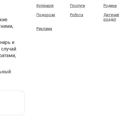
Кулінарія
Послуги
Родина
Подорожі
Робота
Дитячий
акие
розділ
тними,
Реклама
нарь и
 случай
ратами,
льный