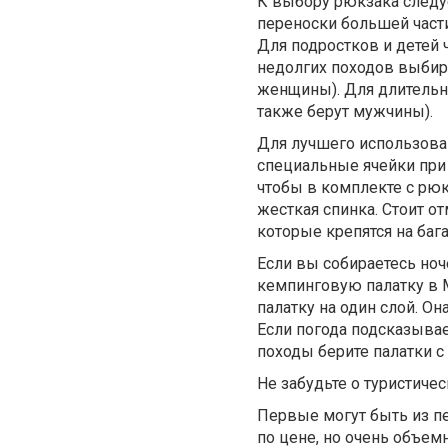
К выбору рюкзака следуе
переноски большей част
Для подростков и детей 
недолгих походов выбира
женщины). Для длительн
также берут мужчины).
Для лучшего использова
специальные ячейки при
чтобы в комплекте с рюк
жесткая спинка. Стоит о
которые крепятся на баг
Если вы собираетесь ноч
кемпинговую палатку в 
палатку на один слой. О
Если погода подсказывае
походы берите палатки 
Не забудьте о туристиче
Первые могут быть из п
по цене, но очень объем