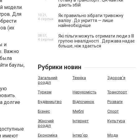
я
готівку в транспорті . QR-квитки
дають збій
й модели.
тров. Для
10:21,
Як правильно зібрати тривожну
4 серпня
обрести
валізу . До укриття — лише
найнеобхідніше
ов (их
08:57,
Які пільги можуть отримати люди з III
4 серпня
групою інвалідності . Держава надає
ы и
більше, ніж здається
ы. Важно
 была
йти баулы,
Рубрики новин
Загальний
Техніка
Здоров'я
розділ
кую
Туризм
Нерухомість
Транспорт
новить.
На долгие
Будівництво
Відпочинок
Розваги
Бізнес
Меблі
Спорт
Жіночий
Інтернет
Культура
розділ
 доступные
и имеют
Економіка
Інтер'єр
Мода