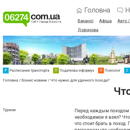
Головна
Н
Вакансії
Афіша
Авто 
Довідкова
Р
Расписание транспорта
П
Податкова інформує
П
Психолог
С
Головна
Бізнес новини
Что нужно для удачного похода?
Что
Туризм
Перед каждым походом д
необходимое я взял? Что
что стоит брать в поход
расскажем что необходим