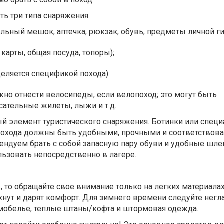
ть три типа снаряжения:
альный мешок, аптечка, рюкзак, обувь, предметы личной ги
 карты, общая посуда, топоры);
еляется спецификой похода).
но отнести велосипеды, если велопоход; это могут быть
сательные жилеты, лыжи и т.д.
ый элемент туристического снаряжения. Ботинки или спец
похода должны быть удобными, прочными и соответствова
ендуем брать с собой запасную пару обуви и удобные шле
ьзовать непосредственно в лагере.
 то обращайте свое внимание только на легких материала
охнут и дарят комфорт. Для зимнего времени следуйте нег
рмобелье, теплые штаны/кофта и штормовая одежда.