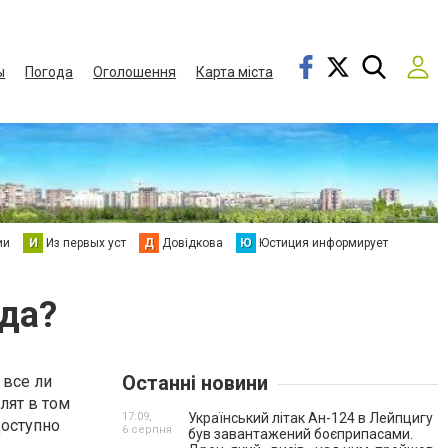
ы
Погода
Оголошення
Карта міста
ии
И
Из первых уст
Д
Довідкова
Ю
Юстиция информирует
ода?
Останні новини
 все ли
лят в том
17:09,
Український літак Ан-124 в Лейпцигу
доступно
6 серпня
був завантажений боєприпасами.