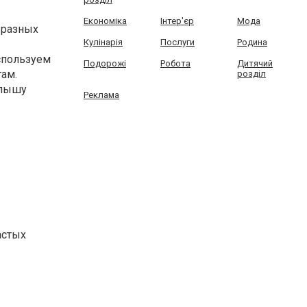
Економіка
Інтер'єр
Мода
 разных
Кулінарія
Послуги
Родина
спользуем
Подорожі
Робота
Дитячий
там.
розділ
алышу
Реклама
астых