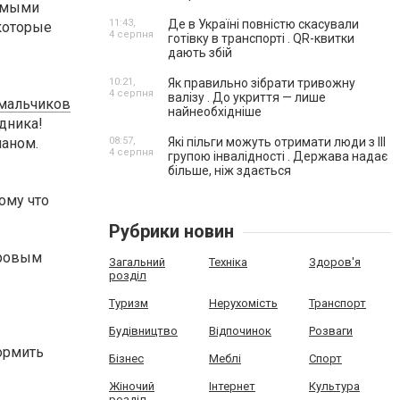
бимыми
11:43,
Де в Україні повністю скасували
 которые
4 серпня
готівку в транспорті . QR-квитки
дають збій
10:21,
Як правильно зібрати тривожну
4 серпня
валізу . До укриття — лише
 мальчиков
найнеобхідніше
дника!
аном.
08:57,
Які пільги можуть отримати люди з III
4 серпня
групою інвалідності . Держава надає
більше, ніж здається
ому что
Рубрики новин
ировым
Загальний
Техніка
Здоров'я
розділ
Туризм
Нерухомість
Транспорт
Будівництво
Відпочинок
Розваги
ормить
Бізнес
Меблі
Спорт
Жіночий
Інтернет
Культура
розділ