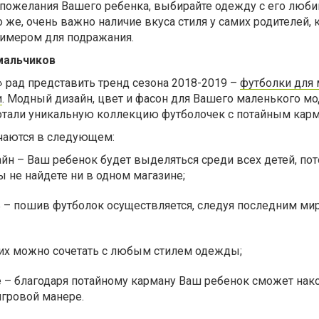
 пожелания Вашего ребенка, выбирайте одежду с его лю
о же, очень важно наличие вкуса стиля у самих родителей,
имером для подражания.
мальчиков
j» рад представить тренд сезона 2018-2019 –
футболки для
и
. Модный дизайн, цвет и фасон для Вашего маленького мо
тали уникальную коллекцию футболочек с потайным карм
чаются в следующем:
н – Ваш ребенок будет выделяться среди всех детей, пот
 не найдете ни в одном магазине;
 – пошив футболок осуществляется, следуя последним м
 их можно сочетать с любым стилем одежды;
е – благодаря потайному карману Ваш ребенок сможет нак
игровой манере.