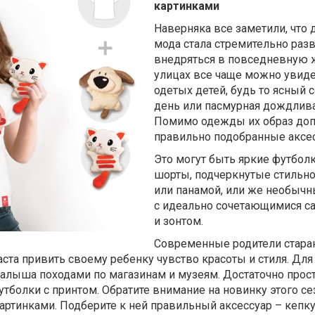
картинками
Наверняка все заметили, что 
мода стала стремительно разв
внедряться в повседневную 
улицах все чаще можно увиде
одетых детей, будь то ясный
день или пасмурная дождлива
Помимо одежды их образ до
правильно подобранные аксе
Это могут быть яркие футбол
шорты, подчеркнутые стильн
или панамой, или же необыч
с идеально сочетающимися с
и зонтом.
Современные родители стара
ста привить своему ребенку чувство красоты и стиля. Для 
алыша походами по магазинам и музеям. Достаточно прост
тболки с принтом. Обратите внимание на новинку этого се
ртинками. Подберите к ней правильный аксессуар – кепку,