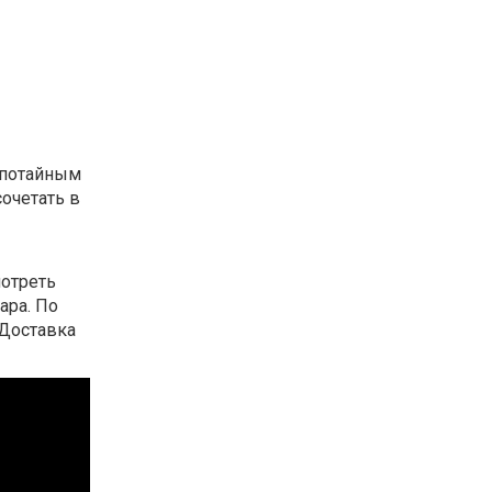
с потайным
сочетать в
мотреть
ара. По
 Доставка