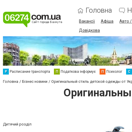
Головна
Н
Вакансії
Афіша
Авто 
Довідкова
Р
Расписание транспорта
П
Податкова інформує
П
Психолог
С
Головна
Бізнес новини
Оригинальный стиль детской одежды от Ук
Оригинальны
Дитячий розділ