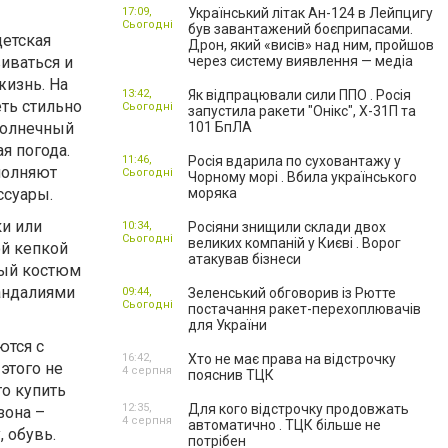
17:09,
Український літак Ан-124 в Лейпцигу
Сьогодні
був завантажений боєприпасами.
детская
Дрон, який «висів» над ним, пройшов
иваться и
через систему виявлення — медіа
жизнь. На
13:42,
Як відпрацювали сили ППО . Росія
ть стильно
Сьогодні
запустила ракети "Онікс", Х-31П та
 солнечный
101 БпЛА
я погода.
11:46,
Росія вдарила по суховантажу у
полняют
Сьогодні
Чорному морі . Вбила українського
ссуары.
моряка
ки или
10:34,
Росіяни знищили склади двох
Сьогодні
великих компаній у Києві . Ворог
ой кепкой
атакував бізнеси
ный костюм
андалиями
09:44,
Зеленський обговорив із Рютте
Сьогодні
постачання ракет-перехоплювачів
для України
ются с
16:42,
Хто не має права на відстрочку
этого не
4 серпня
пояснив ТЦК
о купить
12:35,
Для кого відстрочку продовжать
зона –
4 серпня
автоматично . ТЦК більше не
 обувь.
потрібен