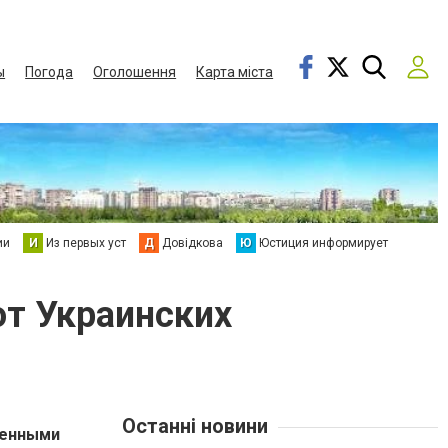
ы
Погода
Оголошення
Карта міста
ии
И
Из первых уст
Д
Довідкова
Ю
Юстиция информирует
т Украинских
Останні новини
менными