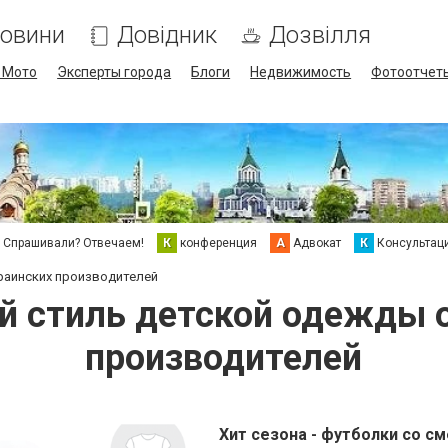
овини
Довідник
Дозвілля
/ Мото
Эксперты города
Блоги
Недвижимость
Фотоотчет
Спрашивали? Отвечаем!
К
конференция
А
Адвокат
К
Консультац
раинских производителей
й стиль детской одежды о
производителей
Хит сезона - футболки со с