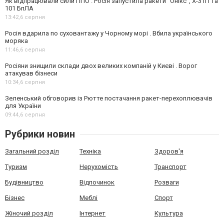
Як відпрацювали сили ППО . Росія запустила ракети "Онікс", Х-31П та
101 БпЛА
13:42,
6 серпня
Росія вдарила по суховантажу у Чорному морі . Вбила українського
моряка
11:46,
6 серпня
Росіяни знищили склади двох великих компаній у Києві . Ворог
атакував бізнеси
10:34,
6 серпня
Зеленський обговорив із Рютте постачання ракет-перехоплювачів
для України
09:44,
6 серпня
Рубрики новин
Загальний розділ
Техніка
Здоров'я
Туризм
Нерухомість
Транспорт
Будівництво
Відпочинок
Розваги
Бізнес
Меблі
Спорт
Жіночий розділ
Інтернет
Культура