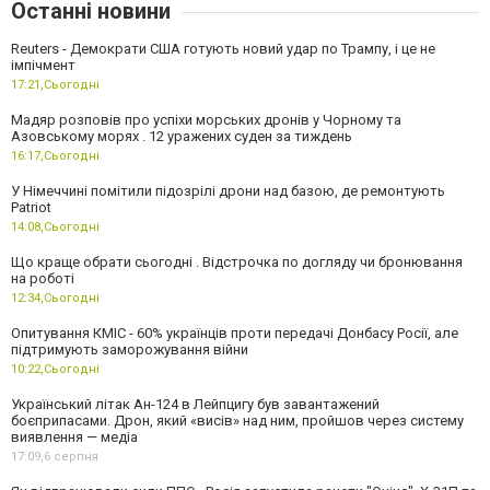
Останні новини
Reuters - Демократи США готують новий удар по Трампу, і це не
імпічмент
17:21,
Сьогодні
Мадяр розповів про успіхи морських дронів у Чорному та
Азовському морях . 12 уражених суден за тиждень
16:17,
Сьогодні
У Німеччині помітили підозрілі дрони над базою, де ремонтують
Patriot
14:08,
Сьогодні
Що краще обрати сьогодні . Відстрочка по догляду чи бронювання
на роботі
12:34,
Сьогодні
Опитування КМІС - 60% українців проти передачі Донбасу Росії, але
підтримують заморожування війни
10:22,
Сьогодні
Український літак Ан-124 в Лейпцигу був завантажений
боєприпасами. Дрон, який «висів» над ним, пройшов через систему
виявлення — медіа
17:09,
6 серпня