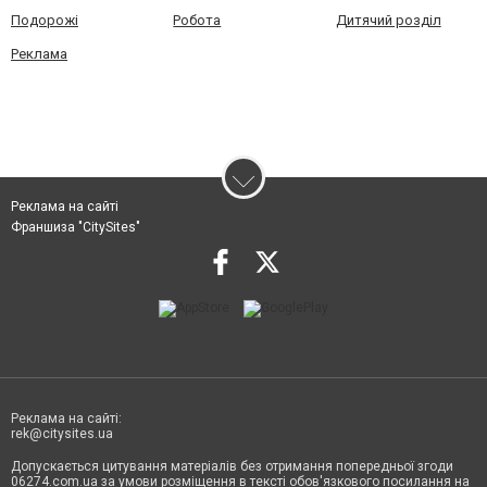
Подорожі
Робота
Дитячий розділ
Реклама
Реклама на сайті
Франшиза "CitySites"
Реклама на сайті:
rek@citysites.ua
Допускається цитування матеріалів без отримання попередньої згоди
06274.com.ua за умови розміщення в тексті обов'язкового посилання на