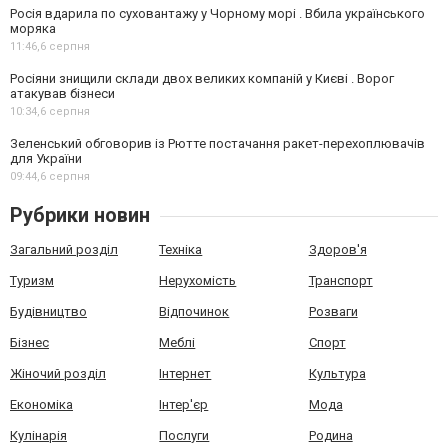
Росія вдарила по суховантажу у Чорному морі . Вбила українського
моряка
11:46,
6 серпня
Росіяни знищили склади двох великих компаній у Києві . Ворог
атакував бізнеси
10:34,
6 серпня
Зеленський обговорив із Рютте постачання ракет-перехоплювачів
для України
09:44,
6 серпня
Рубрики новин
Загальний розділ
Техніка
Здоров'я
Туризм
Нерухомість
Транспорт
Будівництво
Відпочинок
Розваги
Бізнес
Меблі
Спорт
Жіночий розділ
Інтернет
Культура
Економіка
Інтер'єр
Мода
Кулінарія
Послуги
Родина