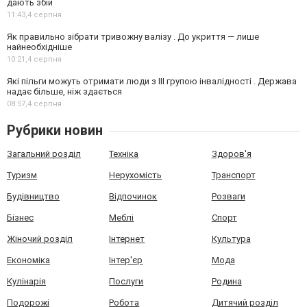
дають збій
11:43,
4 серпня
Як правильно зібрати тривожну валізу . До укриття — лише
найнеобхідніше
10:21,
4 серпня
Які пільги можуть отримати люди з III групою інвалідності . Держава
надає більше, ніж здається
08:57,
4 серпня
Рубрики новин
Загальний розділ
Техніка
Здоров'я
Туризм
Нерухомість
Транспорт
Будівництво
Відпочинок
Розваги
Бізнес
Меблі
Спорт
Жіночий розділ
Інтернет
Культура
Економіка
Інтер'єр
Мода
Кулінарія
Послуги
Родина
Подорожі
Робота
Дитячий розділ