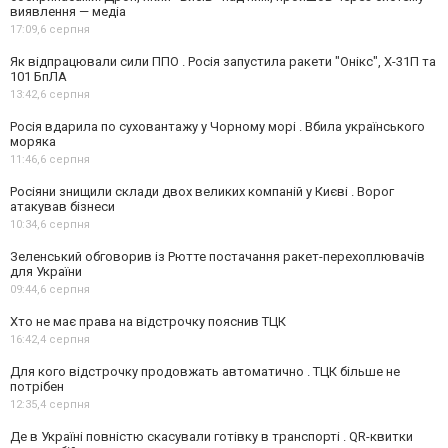
виявлення — медіа
17:09,
6 серпня
Як відпрацювали сили ППО . Росія запустила ракети "Онікс", Х-31П та
101 БпЛА
13:42,
6 серпня
Росія вдарила по суховантажу у Чорному морі . Вбила українського
моряка
11:46,
6 серпня
Росіяни знищили склади двох великих компаній у Києві . Ворог
атакував бізнеси
10:34,
6 серпня
Зеленський обговорив із Рютте постачання ракет-перехоплювачів
для України
09:44,
6 серпня
Хто не має права на відстрочку пояснив ТЦК
16:42,
4 серпня
Для кого відстрочку продовжать автоматично . ТЦК більше не
потрібен
12:35,
4 серпня
Де в Україні повністю скасували готівку в транспорті . QR-квитки