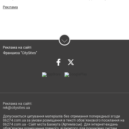
Реклама
Реклама на сайті
Франшиза "CitySites"
Реклама на сайті:
rek@citysites.ua
Допускається цитування матеріалів без отримання попередньої згоди
06274.com.ua за умови розміщення в тексті обов'язкового посилання на
06274.com.ua - Сайт міста Бахмута (Артемівськ). Для інтернет-видань
обов'язкове розміщення прямого, відкритого для пошукових систем