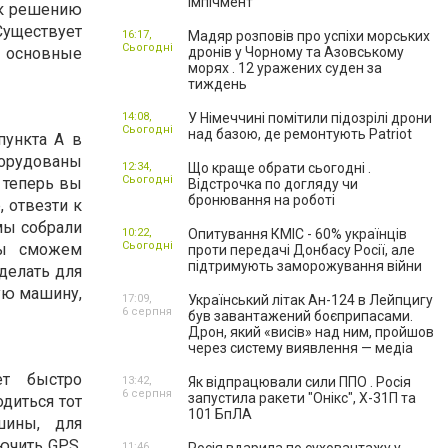
імпічмент
 к решению
уществует
16:17,
Мадяр розповів про успіхи морських
Сьогодні
 основные
дронів у Чорному та Азовському
морях . 12 уражених суден за
тиждень
14:08,
У Німеччині помітили підозрілі дрони
Сьогодні
над базою, де ремонтують Patriot
пункта А в
орудованы
12:34,
Що краще обрати сьогодні .
Сьогодні
 теперь вы
Відстрочка по догляду чи
бронювання на роботі
, отвезти к
 мы собрали
10:22,
Опитування КМІС - 60% українців
Сьогодні
мы сможем
проти передачі Донбасу Росії, але
підтримують заморожування війни
сделать для
ную машину,
17:09,
Український літак Ан-124 в Лейпцигу
6 серпня
був завантажений боєприпасами.
Дрон, який «висів» над ним, пройшов
через систему виявлення — медіа
ет быстро
13:42,
Як відпрацювали сили ППО . Росія
6 серпня
запустила ракети "Онікс", Х-31П та
одиться тот
101 БпЛА
шины, для
ючить GPS,
11:46,