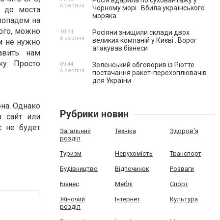
Росія вдарила по суховантажу у
6 серпня
Чорному морі . Вбила українського
я до места
моряка
попадем на
ого, можно
10:34,
Росіяни знищили склади двох
6 серпня
великих компаній у Києві . Ворог
м не нужно
атакував бізнеси
авить нам
ку. Просто
09:44,
Зеленський обговорив із Рютте
6 серпня
постачання ракет-перехоплювачів
для України
на. Однако
Рубрики новин
з сайт или
с не будет
Загальний
Техніка
Здоров'я
розділ
Туризм
Нерухомість
Транспорт
Будівництво
Відпочинок
Розваги
Бізнес
Меблі
Спорт
Жіночий
Інтернет
Культура
розділ