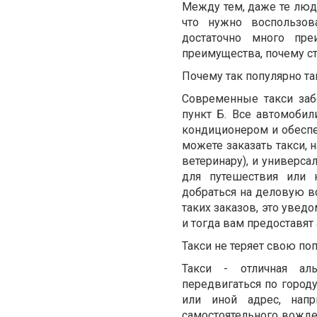
Между тем, даже те люд
что нужно воспользов
достаточно много пре
преимущества, почему ст
Почему так популярно та
Современные такси заб
пункт Б. Все автомоби
кондиционером и обеспе
можете заказать такси, 
ветеринару), и универса
для путешествия или 
добраться на деловую вс
таких заказов, это увед
и тогда вам предоставя
Такси не теряет свою по
Такси - отличная ал
передвигаться по городу
или иной адрес, нап
самостоятельного вожде