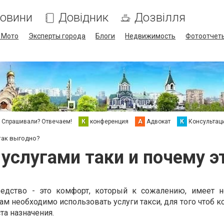
овини
Довідник
Дозвілля
/ Мото
Эксперты города
Блоги
Недвижимость
Фотоотчет
Спрашивали? Отвечаем!
К
конференция
А
Адвокат
К
Консультац
 так выгодно?
 услугами таки и почему э
редство - это комфорт, который к сожалению, имеет 
м необходимо использовать услуги такси, для того чтоб 
та назначения.