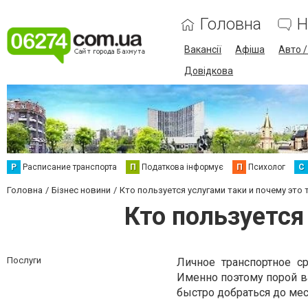
Головна
Н
Вакансії
Афіша
Авто 
Довідкова
Р
Расписание транспорта
П
Податкова інформує
П
Психолог
С
Головна
Бізнес новини
Кто пользуется услугами таки и почему это
Кто пользуется
Послуги
Личное транспортное с
Именно поэтому порой ва
быстро добраться до мес