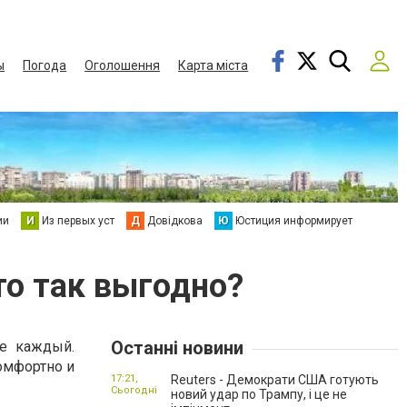
ы
Погода
Оголошення
Карта міста
ии
И
Из первых уст
Д
Довідкова
Ю
Юстиция информирует
то так выгодно?
Останні новини
не каждый.
комфортно и
17:21,
Reuters - Демократи США готують
Сьогодні
новий удар по Трампу, і це не