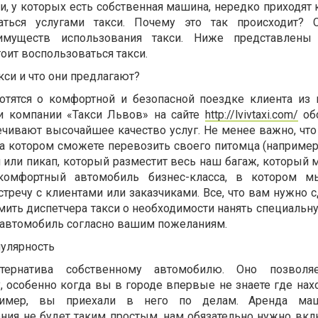
и, у которых есть собственная машина, нередко приходят
аться услугами такси. Почему это так происходит? С
имуществ использования такси. Ниже представлены
оит воспользоваться такси.
кси и что они предлагают?
отятся о комфортной и безопасной поездке клиента из 
ли компании «Такси Львов» на сайте
http://lvivtaxi.com/
об
чивают высочайшее качество услуг. Не менее важно, что
на котором сможете перевозить своего питомца (например
л или пикап, который разместит весь наш багаж, который
комфортный автомобиль бизнес-класса, в котором 
тречу с клиентами или заказчиками. Все, что вам нужно 
омить диспетчера такси о необходимости нанять специаль
т автомобиль согласно вашим пожеланиям.
пулярность
ьтернатива собственному автомобилю. Оно позволя
, особенно когда вы в городе впервые не знаете где нах
ример, вы приехали в него по делам. Аренда ма
ния не будет таким простым, нам обязательно нужно вкл