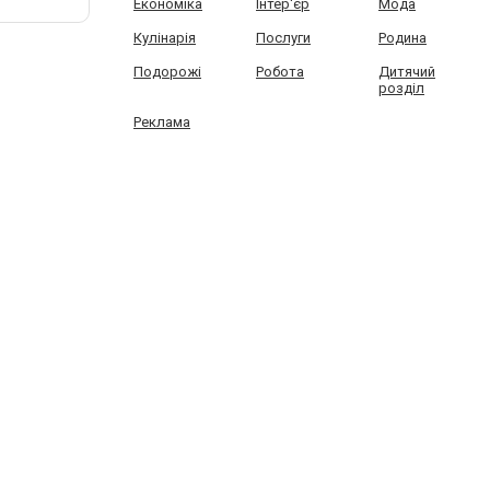
Економіка
Інтер'єр
Мода
Кулінарія
Послуги
Родина
Подорожі
Робота
Дитячий
розділ
Реклама