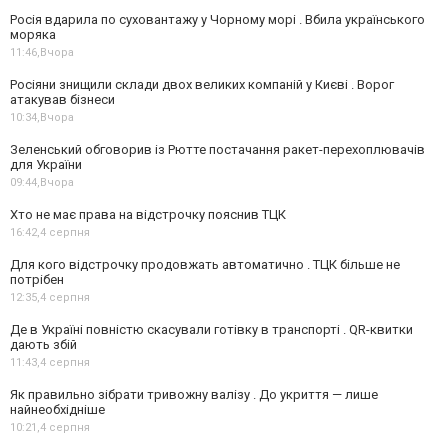
Росія вдарила по суховантажу у Чорному морі . Вбила українського
моряка
11:46,
Вчора
Росіяни знищили склади двох великих компаній у Києві . Ворог
атакував бізнеси
10:34,
Вчора
Зеленський обговорив із Рютте постачання ракет-перехоплювачів
для України
09:44,
Вчора
Хто не має права на відстрочку пояснив ТЦК
16:42,
4 серпня
Для кого відстрочку продовжать автоматично . ТЦК більше не
потрібен
12:35,
4 серпня
Де в Україні повністю скасували готівку в транспорті . QR-квитки
дають збій
11:43,
4 серпня
Як правильно зібрати тривожну валізу . До укриття — лише
найнеобхідніше
10:21,
4 серпня