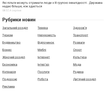
Які пільги можуть отримати люди з III групою інвалідності . Держава
надає більше, ніж здається
08:57,
4 серпня
Рубрики новин
Загальний розділ
Техніка
Здоров'я
Туризм
Нерухомість
Транспорт
Будівництво
Відпочинок
Розваги
Бізнес
Меблі
Спорт
Жіночий розділ
Інтернет
Культура
Економіка
Інтер'єр
Мода
Кулінарія
Послуги
Родина
Подорожі
Робота
Дитячий розділ
Реклама