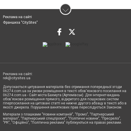
Реклама на сайті
Франшиза "CitySites"
Реклама на сайті:
rek@citysites.ua
Допускається цитування матеріалів без отримання попередньої згоди
06274.com.ua за умови розміщення в тексті обов'язкового посилання на
06274.com.ua - Сайт міста Бахмута (Артемівськ). Для інтернет-видань
обов'язкове розміщення прямого, відкритого для пошукових систем
гіперпосилання на цитовані статті не нижче другого абзацу в тексті або в
якості джерела. Порушення виняткових прав переслідується Законом.
Матеріали з плашками "Новини компаній", "Промо", "Партнерський
матеріал", "Партнерський спецпроєкт", "Політичні новини", "Пресреліз",
"PR", "Офіційно", "Політична реклама" публікуються на правах реклами.