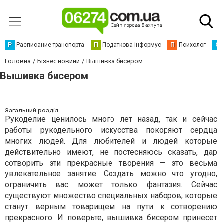
Р
Расписание транспорта
П
Податкова інформує
П
Психолог
С
Головна
Бізнес новини
Вышивка бисером
Вышивка бисером
Загальний розділ
Рукоделие ценилось много лет назад, так и сейчас
работы рукодельного искусства покоряют сердца
многих людей. Для любителей и людей которые
действительно имеют, не постесняюсь сказать, дар
сотворить эти прекрасные творения — это весьма
увлекательное занятие. Создать можно что угодно,
ограничить вас может только фантазия. Сейчас
существуют множество специальных наборов, которые
станут верным товарищем на пути к сотворению
прекрасного. И поверьте, вышивка бисером принесет