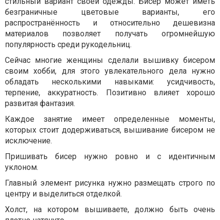
стильный вариант своей одежды. Бисер может иметь
безграничные цветовые варианты, его
распространённость и относительно дешевизна
материалов позволяет получать огромнейшую
популярность среди рукодельниц.
Сейчас многие женщины сделали вышивку бисером
своим хобби, для этого увлекательного дела нужно
обладать несколькими навыками: усидчивость,
терпение, аккуратность. Позитивно влияет хорошо
развитая фантазия.
Каждое занятие имеет определенные моменты,
которых стоит додерживаться, вышивание бисером не
исключение.
Пришивать бисер нужно ровно и с идентичным
уклоном.
Главный элемент рисунка нужно размещать строго по
центру и выделиться отделкой.
Холст, на котором вышиваете, должно быть очень