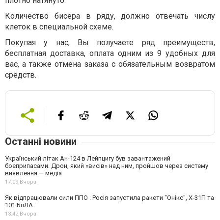
плотно натянуто.
Количество бисера в ряду, должно отвечать числу
клеток в специальной схеме.
Покупая у нас, Вы получаете ряд преимуществ,
бесплатная доставка, оплата одним из 9 удобных для
вас, а также отмена заказа с обязательным возвратом
средств.
Останні новини
Український літак Ан-124 в Лейпцигу був завантажений
боєприпасами. Дрон, який «висів» над ним, пройшов через систему
виявлення — медіа
17:09,
Вчора
Як відпрацювали сили ППО . Росія запустила ракети "Онікс", Х-31П та
101 БпЛА
13:42,
Вчора