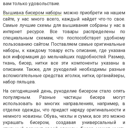
вам только удовольствие.
Вышивка бисером наборы
можно приобрети на нашем
сайте, у нас много всего, каждый найдет что-то свое.
Самые лучшие схемы для вышивания собраны у нас в
интернет ресурсе. Все товары распределены по
специальным схемам, что поспособствует удобному
пользованию сайтом. Поставляем самые оригинальные
наборы, к каждому товару есть описание, где указана
вся информация до мельчайших подробностей. Размер,
ткань, бисер, нитки все эти компоненты указаны в
описании. Также, для рукоделий необходимы разные
вспомогательные средства: иголки, нитки, органайзеры,
набор пяльцев.
На сегодняшний день, рукоделие бисером стало опять
популярным. Разные частицы бисера могут
использовать во многих направлениях, например, в
отделке одежды, что придаст наряду оригинальности и
немного новизны. Обувь, чехлы и сумки, все это можно
украшать бисером, создавая универсальный и