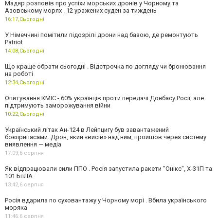
Мадяр розповів про успіхи морських дронів у Чорному та
Азовському морях . 12 уражених суден за тиждень
16:17,
Сьогодні
У Німеччині помітили підозрілі дрони над базою, де ремонтують
Patriot
14:08,
Сьогодні
Що краще обрати сьогодні . Відстрочка по догляду чи бронювання
на роботі
12:34,
Сьогодні
Опитування КМІС - 60% українців проти передачі Донбасу Росії, але
підтримують заморожування війни
10:22,
Сьогодні
Український літак Ан-124 в Лейпцигу був завантажений
боєприпасами. Дрон, який «висів» над ним, пройшов через систему
виявлення — медіа
17:09,
6 серпня
Як відпрацювали сили ППО . Росія запустила ракети "Онікс", Х-31П та
101 БпЛА
13:42,
6 серпня
Росія вдарила по суховантажу у Чорному морі . Вбила українського
моряка
11:46,
6 серпня