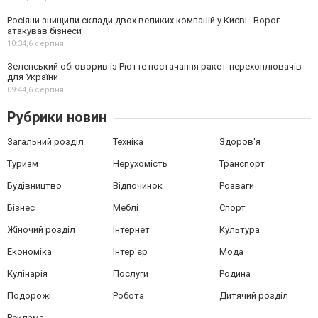
Росіяни знищили склади двох великих компаній у Києві . Ворог
атакував бізнеси
10:34,
6 серпня
Зеленський обговорив із Рютте постачання ракет-перехоплювачів
для України
09:44,
6 серпня
Рубрики новин
Загальний розділ
Техніка
Здоров'я
Туризм
Нерухомість
Транспорт
Будівництво
Відпочинок
Розваги
Бізнес
Меблі
Спорт
Жіночий розділ
Інтернет
Культура
Економіка
Інтер'єр
Мода
Кулінарія
Послуги
Родина
Подорожі
Робота
Дитячий розділ
Реклама