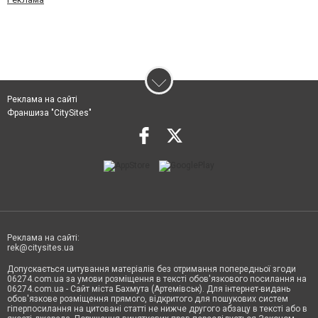
Реклама на сайті
Франшиза "CitySites"
Реклама на сайті:
rek@citysites.ua
Допускається цитування матеріалів без отримання попередньої згоди
06274.com.ua за умови розміщення в тексті обов'язкового посилання на
06274.com.ua - Сайт міста Бахмута (Артемівськ). Для інтернет-видань
обов'язкове розміщення прямого, відкритого для пошукових систем
гіперпосилання на цитовані статті не нижче другого абзацу в тексті або в