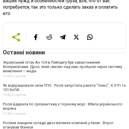
ваших нужд и особенностей груза, все, что от вас
потребуется, так это только сделать заказ и оплатить
его.
Останні новини
Український літак Ан-124 в Лейпцигу був завантажений
боєприпасами. Дрон, який «висів» над ним, пройшов через систему
виявлення — медіа
17:09,
6 серпня
Як відпрацювали сили ППО . Росія запустила ракети "Онікс", Х-31П та
101 БпЛА
13:42,
6 серпня
Росія вдарила по суховантажу у Чорному морі . Вбила українського
моряка
11:46,
6 серпня
Росіяни знищили склади двох великих компаній у Києві . Ворог
атакував бізнеси