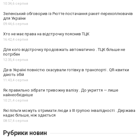
10:34,
6 серпня
Зеленський обговорив із Рютте постачання ракет-перехоплювачів
для України
09:44,
6 серпня
Хто не має права на відстрочку пояснив ТЦК
16:42,
4 серпня
Для кого відстрочку продовжать автоматично . ТЦК більше не
потрібен
12:35,
4 серпня
Де в Україні повністю скасували готівку в транспорті . QR-квитки
дають збій
11:43,
4 серпня
Як правильно зібрати тривожну валізу . До укриття — лише
найнеобхідніше
10:21,
4 серпня
Які пільги можуть отримати люди з III групою інвалідності . Держава
надає більше, ніж здається
08:57,
4 серпня
Рубрики новин