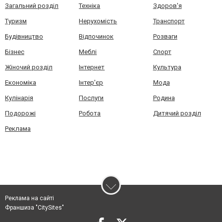
Загальний розділ
Техніка
Здоров'я
Туризм
Нерухомість
Транспорт
Будівництво
Відпочинок
Розваги
Бізнес
Меблі
Спорт
Жіночий розділ
Інтернет
Культура
Економіка
Інтер'єр
Мода
Кулінарія
Послуги
Родина
Подорожі
Робота
Дитячий розділ
Реклама
Реклама на сайті
Франшиза "CitySites"