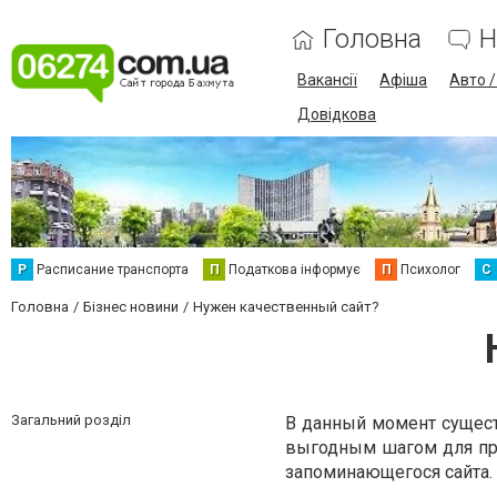
Головна
Н
Вакансії
Афіша
Авто 
Довідкова
Р
Расписание транспорта
П
Податкова інформує
П
Психолог
С
Головна
Бізнес новини
Нужен качественный сайт?
Загальний розділ
В данный момент существ
выгодным шагом для про
запоминающегося сайта.