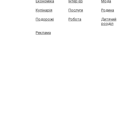
Економіка
Інтер'єр
Мода
Кулінарія
Послуги
Родина
Подорожі
Робота
Дитячий
розділ
Реклама