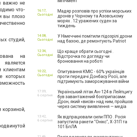
імпічмент
м важно не
ходимо что-
16:17,
Мадяр розповів про успіхи морських
Сьогодні
и вы плохо
дронів у Чорному та Азовському
морях . 12 уражених суден за
ачественно
тиждень
14:08,
У Німеччині помітили підозрілі дрони
ых студий,
Сьогодні
над базою, де ремонтують Patriot
12:34,
Що краще обрати сьогодні .
Сьогодні
рована на
Відстрочка по догляду чи
бронювання на роботі
 является
м клиентам
10:22,
Опитування КМІС - 60% українців
Сьогодні
ие которых
проти передачі Донбасу Росії, але
підтримують заморожування війни
озможность
17:09,
Український літак Ан-124 в Лейпцигу
6 серпня
був завантажений боєприпасами.
Дрон, який «висів» над ним, пройшов
через систему виявлення — медіа
и корзиной,
13:42,
Як відпрацювали сили ППО . Росія
6 серпня
запустила ракети "Онікс", Х-31П та
одвинутой
101 БпЛА
11:46,