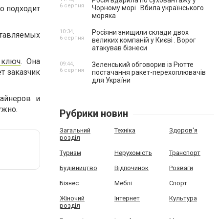
Росія вдарила по суховантажу у
6 серпня
но подходит
Чорному морі . Вбила українського
моряка
10:34,
Росіяни знищили склади двох
тавляемых
6 серпня
великих компаній у Києві . Ворог
атакував бізнеси
 ключ
. Она
09:44,
Зеленський обговорив із Рютте
6 серпня
т заказчик
постачання ракет-перехоплювачів
для України
айнеров и
ужно.
Рубрики новин
Загальний
Техніка
Здоров'я
розділ
Туризм
Нерухомість
Транспорт
Будівництво
Відпочинок
Розваги
Бізнес
Меблі
Спорт
Жіночий
Інтернет
Культура
розділ