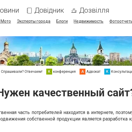
овини
Довідник
Дозвілля
/ Мото
Эксперты города
Блоги
Недвижимость
Фотоотчет
Спрашивали? Отвечаем!
К
конференция
А
Адвокат
К
Консультац
Нужен качественный сайт
енная часть потребителей находится в интернете, поэтом
движения собственной продукции является разработка к