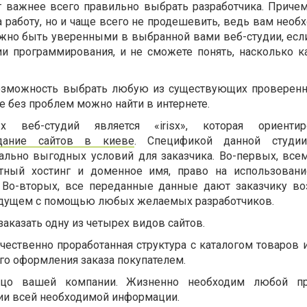
т важнее всего правильно выбрать разработчика. Приче
а работу, но и чаще всего не продешевить, ведь вам необ
ажно быть уверенными в выбранной вами веб-студии, есл
ии программирования, и не сможете понять, насколько к
 возможность выбрать любую из существующих проверенн
е без проблем можно найти в интернете.
 веб-студий является «irisx», которая ориенти
дание сайтов в киеве
. Спецификой данной студии
ально выгодных условий для заказчика. Во-первых, все
атный хостинг и доменное имя, право на использован
 Во-вторых, все переданные данные дают заказчику в
удущем с помощью любых желаемых разработчиков.
заказать одну из четырех видов сайтов.
чественно проработанная структура с каталогом товаров 
го оформления заказа покупателем.
ицо вашей компании. Жизненно необходим любой пр
ии всей необходимой информации.