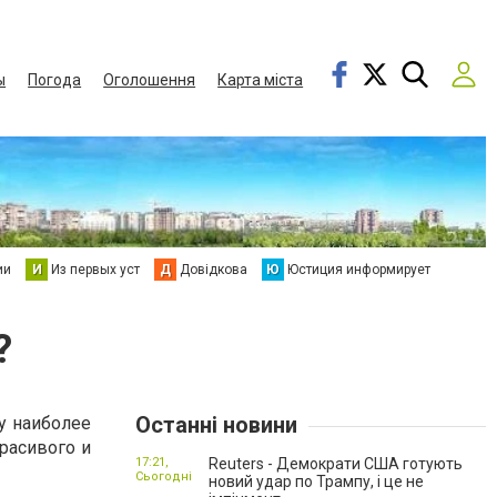
ы
Погода
Оголошення
Карта міста
ии
И
Из первых уст
Д
Довідкова
Ю
Юстиция информирует
?
Останні новини
у наиболее
расивого и
17:21,
Reuters - Демократи США готують
Сьогодні
новий удар по Трампу, і це не