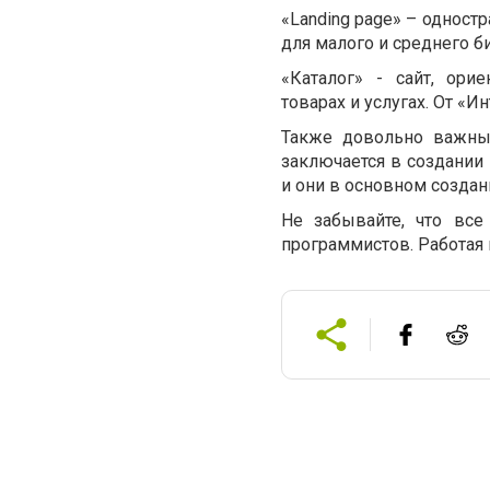
«Landing page» – одност
для малого и среднего б
«Каталог» - сайт, ор
товарах и услугах. От «И
Также довольно важны
заключается в создании 
и они в основном создан
Не забывайте, что вс
программистов. Работая 