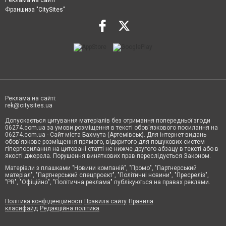
Франшиза "CitySites"
Реклама на сайті:
rek@citysites.ua
Допускається цитування матеріалів без отримання попередньої згоди
06274.com.ua за умови розміщення в тексті обов'язкового посилання на
06274.com.ua - Сайт міста Бахмута (Артемівськ). Для інтернет-видань
обов'язкове розміщення прямого, відкритого для пошукових систем
гіперпосилання на цитовані статті не нижче другого абзацу в тексті або в
якості джерела. Порушення виняткових прав переслідується Законом.
Матеріали з плашками "Новини компаній", "Промо", "Партнерський
матеріал", "Партнерський спецпроєкт", "Політичні новини", "Пресреліз",
"PR", "Офіційно", "Політична реклама" публікуються на правах реклами.
Політика конфіденційності
Правила сайту
Правила
класифайд
Редакційна політика