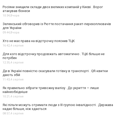
Росіяни знищили склади двох великих компаній у Києві . Ворог
атакував бізнеси
10:34,
Вчора
Зеленський обговорив із Рютте постачання ракет-перехоплювачів
для України
09:44,
Вчора
Хто не має права на відстрочку пояснив ТЦК
16:42,
4 серпня
Для кого відстрочку продовжать автоматично . ТЦК більше не
потрібен
12:35,
4 серпня
Де в Україні повністю скасували готівку в транспорті . QR-квитки
дають збій
11:43,
4 серпня
Як правильно зібрати тривожну валізу . До укриття — лише
найнеобхідніше
10:21,
4 серпня
Які пільги можуть отримати люди з III групою інвалідності . Держава
надає більше, ніж здається
08:57,
4 серпня