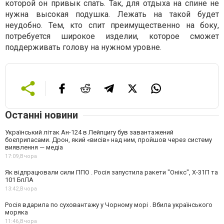
которой он привык спать. Так, для отдыха на спине не
нужна высокая подушка. Лежать на такой будет
неудобно. Тем, кто спит преимущественно на боку,
потребуется широкое изделии, которое сможет
поддерживать голову на нужном уровне.
Останні новини
Український літак Ан-124 в Лейпцигу був завантажений
боєприпасами. Дрон, який «висів» над ним, пройшов через систему
виявлення — медіа
17:09,
Вчора
Як відпрацювали сили ППО . Росія запустила ракети "Онікс", Х-31П та
101 БпЛА
13:42,
Вчора
Росія вдарила по суховантажу у Чорному морі . Вбила українського
моряка
11:46,
Вчора