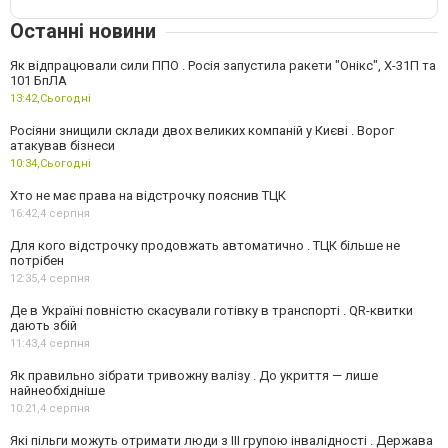
Останні новини
Як відпрацювали сили ППО . Росія запустила ракети "Онікс", Х-31П та
101 БпЛА
13:42,
Сьогодні
Росіяни знищили склади двох великих компаній у Києві . Ворог
атакував бізнеси
10:34,
Сьогодні
Хто не має права на відстрочку пояснив ТЦК
16:42,
4 серпня
Для кого відстрочку продовжать автоматично . ТЦК більше не
потрібен
12:35,
4 серпня
Де в Україні повністю скасували готівку в транспорті . QR-квитки
дають збій
11:43,
4 серпня
Як правильно зібрати тривожну валізу . До укриття — лише
найнеобхідніше
10:21,
4 серпня
Які пільги можуть отримати люди з III групою інвалідності . Держава