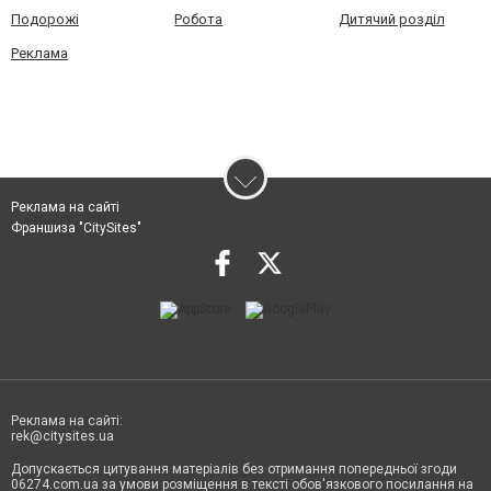
Подорожі
Робота
Дитячий розділ
Реклама
Реклама на сайті
Франшиза "CitySites"
Реклама на сайті:
rek@citysites.ua
Допускається цитування матеріалів без отримання попередньої згоди
06274.com.ua за умови розміщення в тексті обов'язкового посилання на