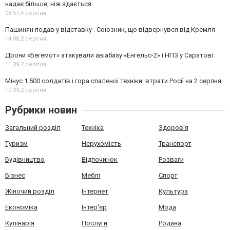
надає більше, ніж здається
08:57,
4 серпня
Пашинян подав у відставку . Союзник, що відвернувся від Кремля
14:08,
2 серпня
Дрони «Бегемот» атакували авіабазу «Енгельс-2» і НПЗ у Саратові
11:39,
2 серпня
Мінус 1 500 солдатів і гора спаленої техніки: втрати Росії на 2 серпня
10:39,
2 серпня
Рубрики новин
Загальний розділ
Техніка
Здоров'я
Туризм
Нерухомість
Транспорт
Будівництво
Відпочинок
Розваги
Бізнес
Меблі
Спорт
Жіночий розділ
Інтернет
Культура
Економіка
Інтер'єр
Мода
Кулінарія
Послуги
Родина