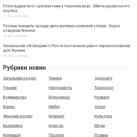
Росія вдарила по суховантажу у Чорному морі . Вбила українського
моряка
11:46,
6 серпня
Росіяни знищили склади двох великих компаній у Києві . Ворог
атакував бізнеси
10:34,
6 серпня
Зеленський обговорив із Рютте постачання ракет-перехоплювачів
для України
09:44,
6 серпня
Рубрики новин
Загальний розділ
Техніка
Здоров'я
Туризм
Нерухомість
Транспорт
Будівництво
Відпочинок
Розваги
Бізнес
Меблі
Спорт
Жіночий розділ
Інтернет
Культура
Економіка
Інтер'єр
Мода
Кулінарія
Послуги
Родина