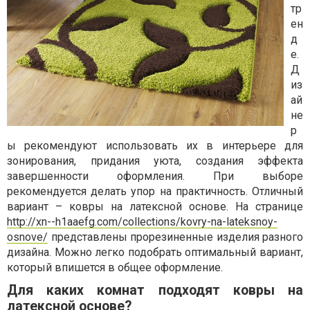
тр
ен
д
е.
Д
из
ай
не
р
ы рекомендуют использовать их в интерьере для
зонирования, придания уюта, создания эффекта
завершенности оформления. При выборе
рекомендуется делать упор на практичность. Отличный
вариант – ковры на латексной основе. На странице
http://xn--h1aaefg.com/collections/kovry-na-lateksnoy-
osnove/
представлены прорезиненные изделия разного
дизайна. Можно легко подобрать оптимальный вариант,
который впишется в общее оформление.
Для каких комнат подходят ковры на
латексной основе?