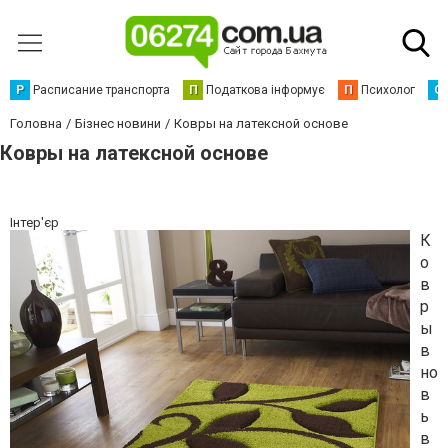
Р
Расписание транспорта
П
Податкова інформує
П
Психолог
С
Головна
Бізнес новини
Ковры на латексной основе
Ковры на латексной основе
Інтер'єр
К
о
в
р
ы
в
но
в
ь
в