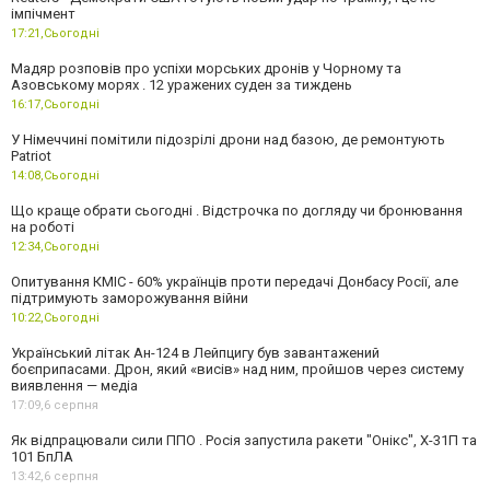
імпічмент
17:21,
Сьогодні
Мадяр розповів про успіхи морських дронів у Чорному та
Азовському морях . 12 уражених суден за тиждень
16:17,
Сьогодні
У Німеччині помітили підозрілі дрони над базою, де ремонтують
Patriot
14:08,
Сьогодні
Що краще обрати сьогодні . Відстрочка по догляду чи бронювання
на роботі
12:34,
Сьогодні
Опитування КМІС - 60% українців проти передачі Донбасу Росії, але
підтримують заморожування війни
10:22,
Сьогодні
Український літак Ан-124 в Лейпцигу був завантажений
боєприпасами. Дрон, який «висів» над ним, пройшов через систему
виявлення — медіа
17:09,
6 серпня
Як відпрацювали сили ППО . Росія запустила ракети "Онікс", Х-31П та
101 БпЛА
13:42,
6 серпня