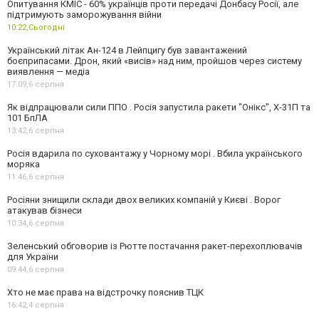
Опитування КМІС - 60% українців проти передачі Донбасу Росії, але
підтримують заморожування війни
10:22,
Сьогодні
Український літак Ан-124 в Лейпцигу був завантажений
боєприпасами. Дрон, який «висів» над ним, пройшов через систему
виявлення — медіа
17:09,
6 серпня
Як відпрацювали сили ППО . Росія запустила ракети "Онікс", Х-31П та
101 БпЛА
13:42,
6 серпня
Росія вдарила по суховантажу у Чорному морі . Вбила українського
моряка
11:46,
6 серпня
Росіяни знищили склади двох великих компаній у Києві . Ворог
атакував бізнеси
10:34,
6 серпня
Зеленський обговорив із Рютте постачання ракет-перехоплювачів
для України
09:44,
6 серпня
Хто не має права на відстрочку пояснив ТЦК
16:42,
4 серпня