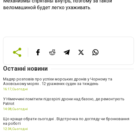
Механизмы спрятаны внутрь, поэтому за такой
веломашиной будет легко ухаживать.
Останні новини
Мадяр розповів про успіхи морських дронів у Чорному та
Азовському морях . 12 уражених суден за тиждень
16:17,
Сьогодні
У Німеччині помітили підозрілі дрони над базою, де ремонтують
Patriot
14:08,
Сьогодні
Що краще обрати сьогодні . Відстрочка по догляду чи бронювання
на роботі
12:34,
Сьогодні