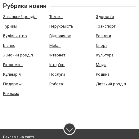
Рубрики новин
Загальний розділ
Техніка
Здоров'я
Туризм
Нерухомість
Транспорт
Будівництво
Відпочинок
Розваги
Бізнес
Меблі
Спорт
Жіночий розділ
Інтернет
Культура
Економіка
Інтер'єр
Мода
Кулінарія
Послуги
Родина
Подорожі
Робота
Дитячий розділ
Реклама
Реклама на сайті