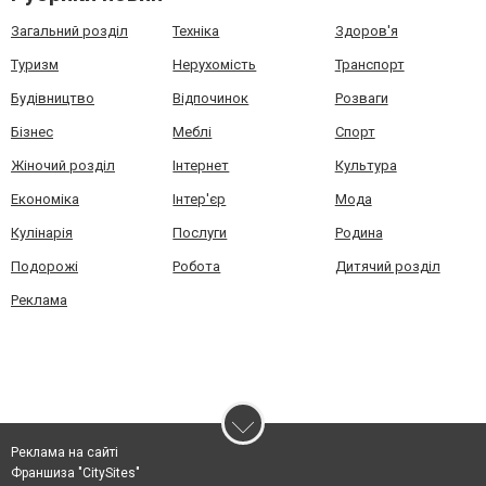
Загальний розділ
Техніка
Здоров'я
Туризм
Нерухомість
Транспорт
Будівництво
Відпочинок
Розваги
Бізнес
Меблі
Спорт
Жіночий розділ
Інтернет
Культура
Економіка
Інтер'єр
Мода
Кулінарія
Послуги
Родина
Подорожі
Робота
Дитячий розділ
Реклама
Реклама на сайті
Франшиза "CitySites"