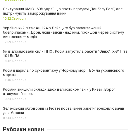
Опитування КМІС - 60% українців проти передачі Донбасу Росії, але
підтримують заморожування війни
10:22,
Сьогодні
Український літак Ан-124 в Лейпцигу був завантажений
боєприпасами. Дрон, який «висів» над ним, пройшов через систему
виявлення — медіа
17:09,
6 серпня
Як відпрацювали сили ППО . Росія запустила ракети "Онікс", Х-31П та
101 БпЛА
13:42,
6 серпня
Росія вдарила по суховантажу у Чорному морі . Вбила українського
моряка
11:46,
6 серпня
Росіяни знищили склади двох великих компаній у Києві . Ворог
атакував бізнеси
10:34,
6 серпня
Зеленський обговорив із Рютте постачання ракет-перехоплювачів
для України
09:44,
6 серпня
Рубрики новин