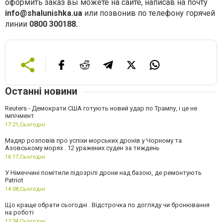
оформить заказ вы можете на сайте, написав на почту
info
@
shalunishka
.
ua
или позвонив по телефону горячей
линии
0800 300
188.
Останні новини
Reuters - Демократи США готують новий удар по Трампу, і це не
імпічмент
17:21,
Сьогодні
Мадяр розповів про успіхи морських дронів у Чорному та
Азовському морях . 12 уражених суден за тиждень
16:17,
Сьогодні
У Німеччині помітили підозрілі дрони над базою, де ремонтують
Patriot
14:08,
Сьогодні
Що краще обрати сьогодні . Відстрочка по догляду чи бронювання
на роботі
12:34,
Сьогодні