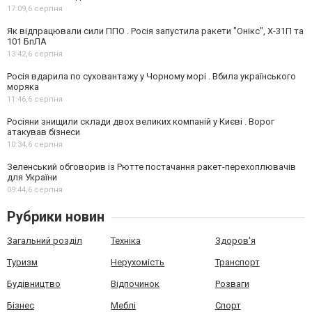
17:09,
6 серпня
Як відпрацювали сили ППО . Росія запустила ракети "Онікс", Х-31П та
101 БпЛА
13:42,
6 серпня
Росія вдарила по суховантажу у Чорному морі . Вбила українського
моряка
11:46,
6 серпня
Росіяни знищили склади двох великих компаній у Києві . Ворог
атакував бізнеси
10:34,
6 серпня
Зеленський обговорив із Рютте постачання ракет-перехоплювачів
для України
09:44,
6 серпня
Рубрики новин
Загальний розділ
Техніка
Здоров'я
Туризм
Нерухомість
Транспорт
Будівництво
Відпочинок
Розваги
Бізнес
Меблі
Спорт