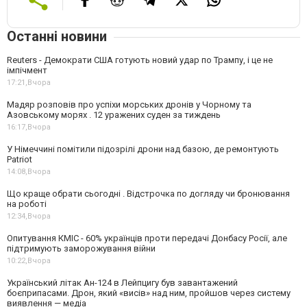
Останні новини
Reuters - Демократи США готують новий удар по Трампу, і це не
імпічмент
17:21,
Вчора
Мадяр розповів про успіхи морських дронів у Чорному та
Азовському морях . 12 уражених суден за тиждень
16:17,
Вчора
У Німеччині помітили підозрілі дрони над базою, де ремонтують
Patriot
14:08,
Вчора
Що краще обрати сьогодні . Відстрочка по догляду чи бронювання
на роботі
12:34,
Вчора
Опитування КМІС - 60% українців проти передачі Донбасу Росії, але
підтримують заморожування війни
10:22,
Вчора
Український літак Ан-124 в Лейпцигу був завантажений
боєприпасами. Дрон, який «висів» над ним, пройшов через систему
виявлення — медіа