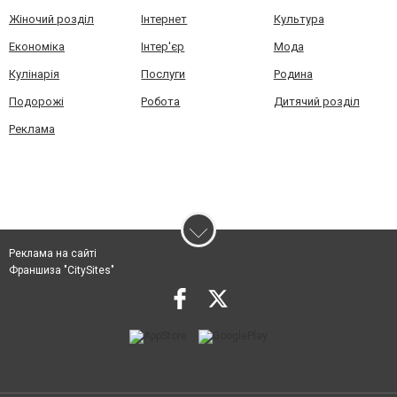
Жіночий розділ
Інтернет
Культура
Економіка
Інтер'єр
Мода
Кулінарія
Послуги
Родина
Подорожі
Робота
Дитячий розділ
Реклама
Реклама на сайті
Франшиза "CitySites"