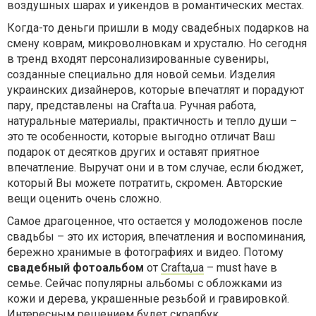
воздушных шарах и уикендов в романтических местах.
Когда-то деньги пришли в моду свадебных подарков на
смену коврам, микроволновкам и хрусталю. Но сегодня
в тренд входят персонализированные сувениры,
созданные специально для новой семьи. Изделия
украинских дизайнеров, которые впечатлят и порадуют
пару, представлены на Crafta.ua. Ручная работа,
натуральные материалы, практичность и тепло души –
это те особенности, которые выгодно отличат Ваш
подарок от десятков других и оставят приятное
впечатление. Выручат они и в том случае, если бюджет,
который Вы можете потратить, скромен. Авторские
вещи оценить очень сложно.
Самое драгоценное, что остается у молодоженов после
свадьбы – это их история, впечатления и воспоминания,
бережно хранимые в фотографиях и видео. Потому
свадебный фотоальбом
от
Crafta,ua
– must have в
семье. Сейчас популярны альбомы с обложками из
кожи и дерева, украшенные резьбой и гравировкой.
Интересным решением будет скрапбук