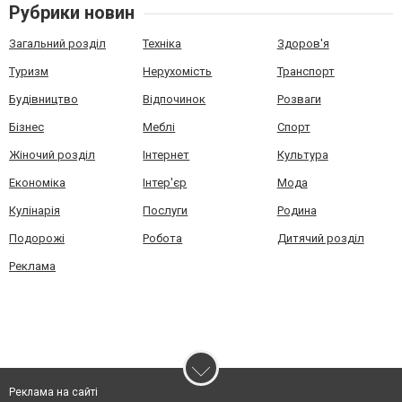
Рубрики новин
Загальний розділ
Техніка
Здоров'я
Туризм
Нерухомість
Транспорт
Будівництво
Відпочинок
Розваги
Бізнес
Меблі
Спорт
Жіночий розділ
Інтернет
Культура
Економіка
Інтер'єр
Мода
Кулінарія
Послуги
Родина
Подорожі
Робота
Дитячий розділ
Реклама
Реклама на сайті