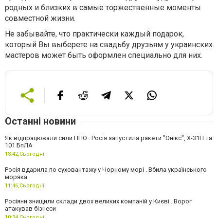
родных и близких в самые торжественные моменты
совместной жизни.
Не забывайте, что практически каждый подарок,
который Вы выберете на свадьбу друзьям у украинских
мастеров может быть оформлен специально для них.
Останні новини
Як відпрацювали сили ППО . Росія запустила ракети "Онікс", Х-31П та
101 БпЛА
13:42,
Сьогодні
Росія вдарила по суховантажу у Чорному морі . Вбила українського
моряка
11:46,
Сьогодні
Росіяни знищили склади двох великих компаній у Києві . Ворог
атакував бізнеси
10:34,
Сьогодні