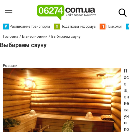
Р
Расписание транспорта
П
Податкова інформує
П
Психолог
С
Головна
Бізнес новини
Выбираем сауну
Выбираем сауну
Розваги
П
ос
е
щ
ен
ие
са
ун
ы
по