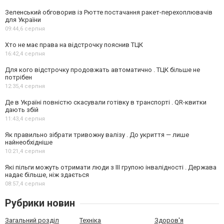
Зеленський обговорив із Рютте постачання ракет-перехоплювачів
для України
09:44,
6 серпня
Хто не має права на відстрочку пояснив ТЦК
16:42,
4 серпня
Для кого відстрочку продовжать автоматично . ТЦК більше не
потрібен
12:35,
4 серпня
Де в Україні повністю скасували готівку в транспорті . QR-квитки
дають збій
11:43,
4 серпня
Як правильно зібрати тривожну валізу . До укриття — лише
найнеобхідніше
10:21,
4 серпня
Які пільги можуть отримати люди з III групою інвалідності . Держава
надає більше, ніж здається
08:57,
4 серпня
Рубрики новин
Загальний розділ
Техніка
Здоров'я