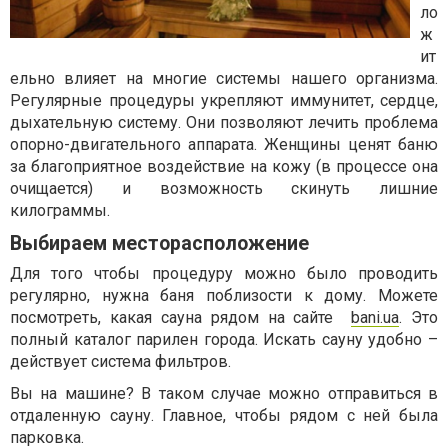
ло
ж
ит
ельно влияет на многие системы нашего организма.
Регулярные процедуры укрепляют иммунитет, сердце,
дыхательную систему. Они позволяют лечить проблема
опорно-двигательного аппарата. Женщины ценят баню
за благоприятное воздействие на кожу (в процессе она
очищается) и возможность скинуть лишние
килограммы.
Выбираем месторасположение
Для того чтобы процедуру можно было проводить
регулярно, нужна баня поблизости к дому. Можете
посмотреть, какая сауна рядом на сайте
bani.ua
. Это
полный каталог парилен города. Искать сауну удобно –
действует система фильтров.
Вы на машине? В таком случае можно отправиться в
отдаленную сауну. Главное, чтобы рядом с ней была
парковка.