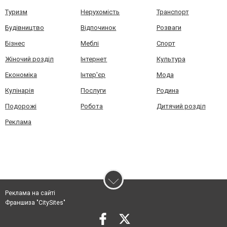
Туризм
Нерухомість
Транспорт
Будівництво
Відпочинок
Розваги
Бізнес
Меблі
Спорт
Жіночий розділ
Інтернет
Культура
Економіка
Інтер'єр
Мода
Кулінарія
Послуги
Родина
Подорожі
Робота
Дитячий розділ
Реклама
Реклама на сайті
Франшиза "CitySites"