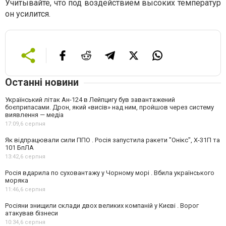
Учитывайте, что под воздействием высоких температур
он усилится.
Останні новини
Український літак Ан-124 в Лейпцигу був завантажений
боєприпасами. Дрон, який «висів» над ним, пройшов через систему
виявлення — медіа
17:09,
6 серпня
Як відпрацювали сили ППО . Росія запустила ракети "Онікс", Х-31П та
101 БпЛА
13:42,
6 серпня
Росія вдарила по суховантажу у Чорному морі . Вбила українського
моряка
11:46,
6 серпня
Росіяни знищили склади двох великих компаній у Києві . Ворог
атакував бізнеси
10:34,
6 серпня