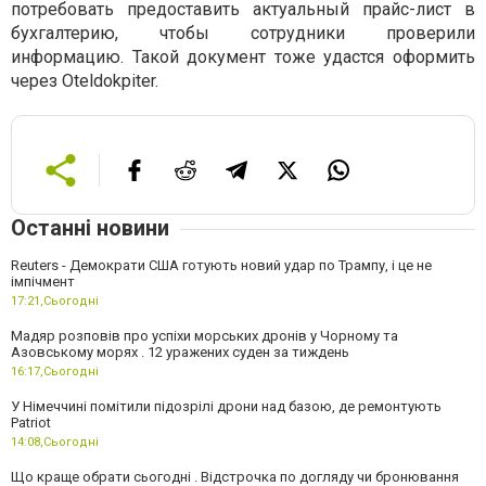
потребовать предоставить актуальный прайс-лист в
бухгалтерию, чтобы сотрудники проверили
информацию. Такой документ тоже удастся оформить
через Oteldokpiter.
Останні новини
Reuters - Демократи США готують новий удар по Трампу, і це не
імпічмент
17:21,
Сьогодні
Мадяр розповів про успіхи морських дронів у Чорному та
Азовському морях . 12 уражених суден за тиждень
16:17,
Сьогодні
У Німеччині помітили підозрілі дрони над базою, де ремонтують
Patriot
14:08,
Сьогодні
Що краще обрати сьогодні . Відстрочка по догляду чи бронювання