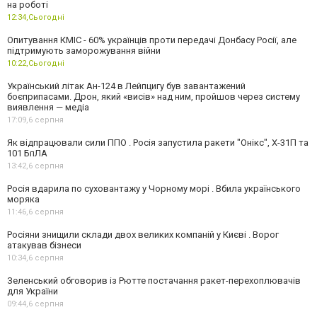
на роботі
12:34,
Сьогодні
Опитування КМІС - 60% українців проти передачі Донбасу Росії, але
підтримують заморожування війни
10:22,
Сьогодні
Український літак Ан-124 в Лейпцигу був завантажений
боєприпасами. Дрон, який «висів» над ним, пройшов через систему
виявлення — медіа
17:09,
6 серпня
Як відпрацювали сили ППО . Росія запустила ракети "Онікс", Х-31П та
101 БпЛА
13:42,
6 серпня
Росія вдарила по суховантажу у Чорному морі . Вбила українського
моряка
11:46,
6 серпня
Росіяни знищили склади двох великих компаній у Києві . Ворог
атакував бізнеси
10:34,
6 серпня
Зеленський обговорив із Рютте постачання ракет-перехоплювачів
для України
09:44,
6 серпня