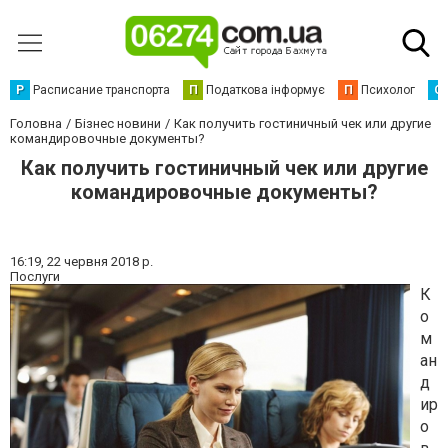
Р
Расписание транспорта
П
Податкова інформує
П
Психолог
С
Головна
Бізнес новини
Как получить гостиничный чек или другие
командировочные документы?
Как получить гостиничный чек или другие
командировочные документы?
16:19,
22 червня 2018 р.
Послуги
К
о
м
ан
д
ир
о