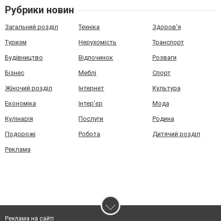
Рубрики новин
Загальний розділ
Техніка
Здоров'я
Туризм
Нерухомість
Транспорт
Будівництво
Відпочинок
Розваги
Бізнес
Меблі
Спорт
Жіночий розділ
Інтернет
Культура
Економіка
Інтер'єр
Мода
Кулінарія
Послуги
Родина
Подорожі
Робота
Дитячий розділ
Реклама
Реклама на сайті