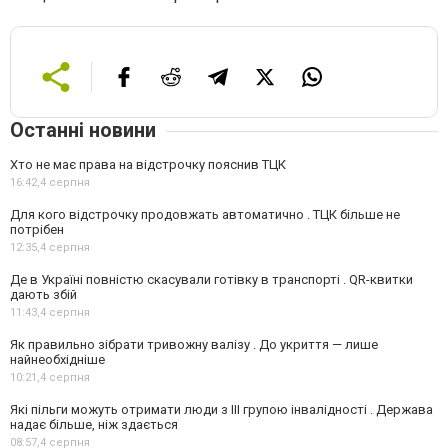
Останні новини
Хто не має права на відстрочку пояснив ТЦК
16:42,
4 серпня
Для кого відстрочку продовжать автоматично . ТЦК більше не
потрібен
12:35,
4 серпня
Де в Україні повністю скасували готівку в транспорті . QR-квитки
дають збій
11:43,
4 серпня
Як правильно зібрати тривожну валізу . До укриття — лише
найнеобхідніше
10:21,
4 серпня
Які пільги можуть отримати люди з III групою інвалідності . Держава
надає більше, ніж здається
08:57,
4 серпня