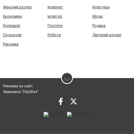
Жіночий розділ
Інтернет
Культура
Економіка
Інтер'єр
Мода
Кулінарія
Послуги
Родина
Подорожі
Робота
Дитячий розділ
Реклама
Реклама на сайті
Франшиза "CitySites"