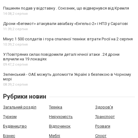
Пашинян подав у відставку . Союзник, що відвернувся від Кремля
14:08,
2 серпня
Дрони «Бегемот» атакували авіабазу «Енгельс-2» і НПЗ у Саратові
11:39,
2 серпня
Мінус 1 500 солдатів і гора спаленої техніки: втрати Росії на 2 серпня
10:39,
2 серпня
У Повітряних силах повідомили деталі нічної атаки . 24 дрони
влучили на 19 локаціях
09:47,
2 серпня
Зеленський - ОАЕ можуть допомогти Україні з безпекою в Чорному
морі
08:39,
2 серпня
Рубрики новин
Загальний розділ
Техніка
Здоров'я
Туризм
Нерухомість
Транспорт
Будівництво
Відпочинок
Розваги
Бізнес
Меблі
Спорт