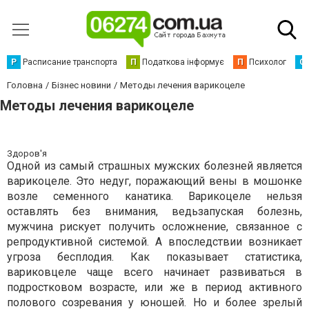
Р
Расписание транспорта
П
Податкова інформує
П
Психолог
С
Головна
Бізнес новини
Методы лечения варикоцеле
Методы лечения варикоцеле
Здоров'я
Одной из самый страшных мужских болезней является
варикоцеле. Это недуг, поражающий вены в мошонке
возле семенного канатика. Варикоцеле нельзя
оставлять без внимания, ведьзапуская болезнь,
мужчина рискует получить осложнение, связанное с
репродуктивной системой. А впоследствии возникает
угроза бесплодия. Как показывает статистика,
вариковцеле чаще всего начинает развиваться в
подростковом возрасте, или же в период активного
полового созревания у юношей. Но и более зрелый