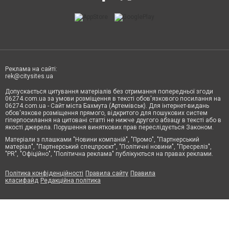
Реклама на сайті:
rek@citysites.ua
Допускається цитування матеріалів без отримання попередньої згоди
06274.com.ua за умови розміщення в тексті обов'язкового посилання на
06274.com.ua - Сайт міста Бахмута (Артемівськ). Для інтернет-видань
обов'язкове розміщення прямого, відкритого для пошукових систем
гіперпосилання на цитовані статті не нижче другого абзацу в тексті або в
якості джерела. Порушення виняткових прав переслідується Законом.
Матеріали з плашками "Новини компаній", "Промо", "Партнерський
матеріал", "Партнерський спецпроєкт", "Політичні новини", "Пресреліз",
"PR", "Офіційно", "Політична реклама" публікуються на правах реклами.
Політика конфіденційності
Правила сайту
Правила
класифайд
Редакційна політика