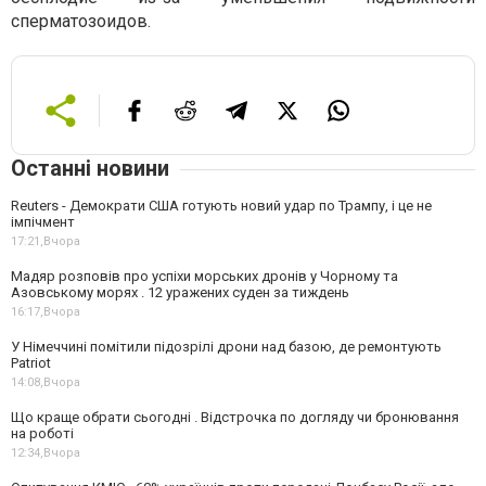
сперматозоидов.
Останні новини
Reuters - Демократи США готують новий удар по Трампу, і це не
імпічмент
17:21,
Вчора
Мадяр розповів про успіхи морських дронів у Чорному та
Азовському морях . 12 уражених суден за тиждень
16:17,
Вчора
У Німеччині помітили підозрілі дрони над базою, де ремонтують
Patriot
14:08,
Вчора
Що краще обрати сьогодні . Відстрочка по догляду чи бронювання
на роботі
12:34,
Вчора