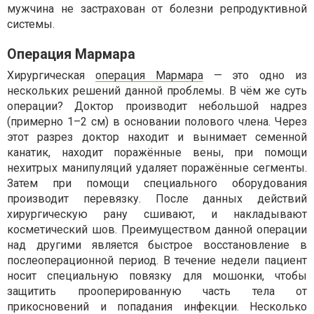
мужчина не застрахован от болезни репродуктивной
системы.
Операция Мармара
Хирургическая
операция Мармара
— это одно из
нескольких решений данной проблемы. В чём же суть
операции? Доктор производит небольшой надрез
(примерно 1–2 см) в основании полового члена. Через
этот разрез доктор находит и вынимает семенной
канатик, находит поражённые вены, при помощи
нехитрых манипуляций удаляет поражённые сегменты.
Затем при помощи специального оборудования
производит перевязку. После данных действий
хирургическую рану сшивают, и накладывают
косметический шов. Преимуществом данной операции
над другими является быстрое восстановление в
послеоперационной период. В течение недели пациент
носит специальную повязку для мошонки, чтобы
защитить прооперированную часть тела от
прикосновений и попадания инфекции. Несколько