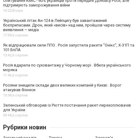
Опитування КМІС - 60% українців проти передачі Донбасу Росії, але
підтримують заморожування війни
10:22,
Вчора
Український літак Ан-124 в Лейпцигу був завантажений
боєприпасами. Дрон, який «висів» над ним, пройшов через систему
виявлення — медіа
17:09,
6 серпня
Як відпрацювали сили ППО . Росія запустила ракети "Онікс", Х-31П та
101 БпЛА
13:42,
6 серпня
Росія вдарила по суховантажу у Чорному морі . Вбила українського
моряка
11:46,
6 серпня
Росіяни знищили склади двох великих компаній у Києві . Ворог
атакував бізнеси
10:34,
6 серпня
Зеленський обговорив із Рютте постачання ракет-перехоплювачів
для України
09:44,
6 серпня
Рубрики новин
Загальний розділ
Техніка
Здоров'я