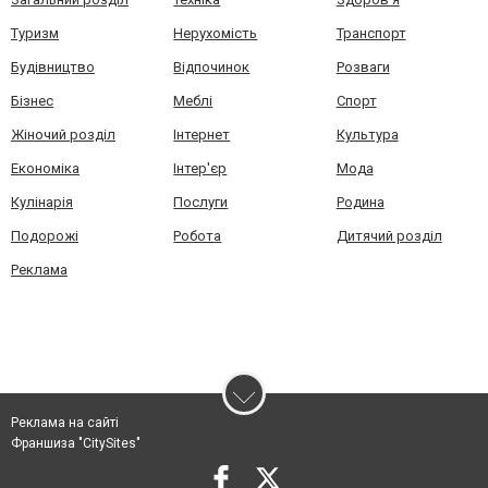
Туризм
Нерухомість
Транспорт
Будівництво
Відпочинок
Розваги
Бізнес
Меблі
Спорт
Жіночий розділ
Інтернет
Культура
Економіка
Інтер'єр
Мода
Кулінарія
Послуги
Родина
Подорожі
Робота
Дитячий розділ
Реклама
Реклама на сайті
Франшиза "CitySites"