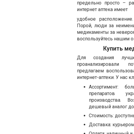
предельно просто – ра
интернет аптека имеет
удобное расположение
Порой, люди за неимен
медикаменты за невероя
воспользуйтесь нашим о
Купить ме
Для создания лучш
проанализировали п
предлагаем воспользов
интернет-аптеки. У нас к
Ассортимент: бо
препаратов ук
производства. В
дешевый аналог до
Стоимость: доступн
Доставка: курьеро
Оплата: наличный и 