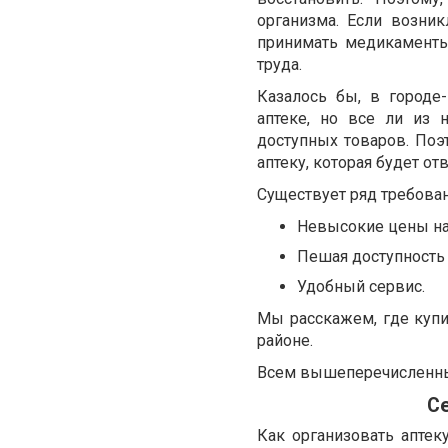
организма. Если возни
принимать медикаменты
труда.
Казалось бы, в город
аптеке, но все ли из 
доступных товаров. Поэ
аптеку, которая будет от
Существует ряд требова
Невысокие цены на
Пешая доступность 
Удобный сервис.
Мы расскажем, где купи
районе.
Всем вышеперечисленным
Се
Как организовать аптек