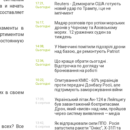
17:21,
Reuters - Демократи США готують
а и начать
Сьогодні
новий удар по Трампу, і це не
составляет
імпічмент
16:17,
Мадяр розповів про успіхи морських
Сьогодні
каменты в
дронів у Чорному та Азовському
морях . 12 уражених суден за
ортиментом
тиждень
постоянную
14:08,
У Німеччині помітили підозрілі дрони
Сьогодні
над базою, де ремонтують Patriot
12:34,
Що краще обрати сьогодні .
Сьогодні
Відстрочка по догляду чи
бронювання на роботі
10:22,
Опитування КМІС - 60% українців
Сьогодні
проти передачі Донбасу Росії, але
підтримують заморожування війни
их в своем
17:09,
Український літак Ан-124 в Лейпцигу
6 серпня
був завантажений боєприпасами.
Дрон, який «висів» над ним, пройшов
через систему виявлення — медіа
13:42,
Як відпрацювали сили ППО . Росія
 всех? Все
6 серпня
запустила ракети "Онікс", Х-31П та