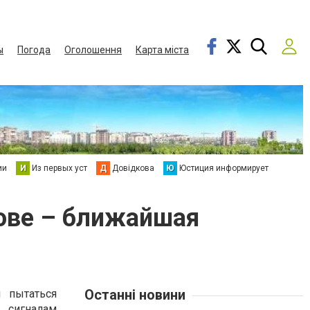
ы
Погода
Оголошення
Карта міста
ии
И
Из первых уст
Д
Довідкова
Ю
Юстиция информирует
кове – ближайшая
Останні новини
 пытаться
 сигналам