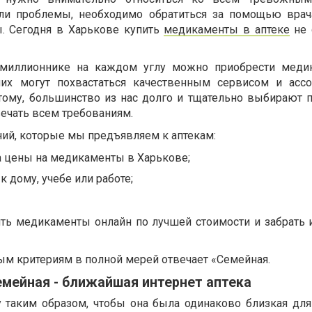
кли проблемы, необходимо обратиться за помощью врач
. Сегодня в Харькове купить
медикаменты в аптеке
не 
е-миллионнике на каждом углу можно приобрести меди
них могут похвастаться качественным сервисом и асс
тому, большинство из нас долго и тщательно выбирают 
вечать всем требованиям.
ний, которые мы предъявляем к аптекам:
 цены на медикаменты в Харькове;
к дому, учебе или работе;
ть медикаменты онлайн по лучшей стоимости и забрать 
 критериям в полной мерей отвечает «Семейная.
мейная - ближайшая интернет аптека
у таким образом, чтобы она была одинаково близкая для