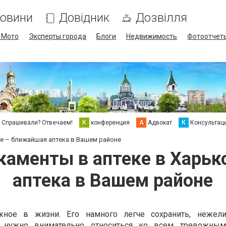
овини
Довідник
Дозвілля
/ Мото
Эксперты города
Блоги
Недвижимость
Фотоотчет
Спрашивали? Отвечаем!
К
конференция
А
Адвокат
К
Консультац
ве – ближайшая аптека в Вашем районе
каменты в аптеке в Харь
аптека в Вашем районе
ное в жизни. Его намного легче сохранить, нежели
у, нужно внимательно относиться ко всем тревожным