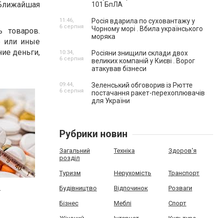
 Ближайшая
101 БпЛА
11:46,
Росія вдарила по суховантажу у
6 серпня
Чорному морі . Вбила українського
 товаров.
моряка
е или иные
ие деньги,
10:34,
Росіяни знищили склади двох
6 серпня
великих компаній у Києві . Ворог
атакував бізнеси
09:44,
Зеленський обговорив із Рютте
6 серпня
постачання ракет-перехоплювачів
для України
Рубрики новин
Загальний
Техніка
Здоров'я
розділ
Туризм
Нерухомість
Транспорт
.
Будівництво
Відпочинок
Розваги
Бізнес
Меблі
Спорт