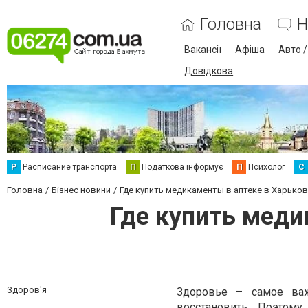
Головна
Н
Вакансії
Афіша
Авто 
Довідкова
Р
Расписание транспорта
П
Податкова інформує
П
Психолог
С
Головна
Бізнес новини
Где купить медикаменты в аптеке в Харько
Где купить меди
Здоров'я
Здоровье – самое важ
восстановить. Поэтом