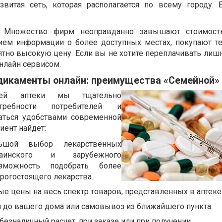
звитая сеть, которая располагается по всему городу.
. Множество фирм неоправданно завышают стоимость
ием информации о более доступных местах, покупают т
тно высокую цену. Если вы не хотите переплачивать лишн
нлайн сервисом.
дикаменты онлайн: преимущества «Семейной»
ей аптеки мы тщательно
отребности потребителей и
аться удобствами современной
лиент найдет:
льшой выбор лекарственных
раинского и зарубежного
озможность подобрать более
рогостоящего лекарства.
ые цены на весь спектр товаров, представленных в аптеке
м до вашего дома или самовывоз из ближайшего пункта.
безналичный расчет, при заказе или при получении.