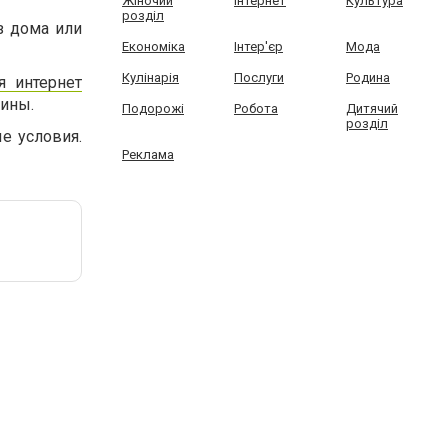
Жіночий
Інтернет
Культура
розділ
з дома или
Економіка
Інтер'єр
Мода
Кулінарія
Послуги
Родина
я интернет
ины.
Подорожі
Робота
Дитячий
розділ
е условия.
Реклама